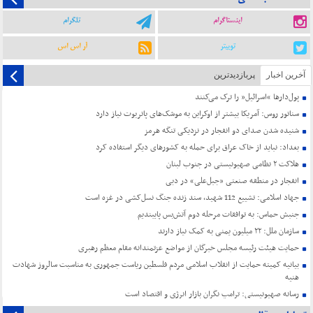
اینستاگرام
تلگرام
توییتر
آر اس اس
آخرین اخبار
پربازدیدترین
پول‌دارها “اسرائیل” را ترک می‌کنند
سناتور روس: آمریکا بیشتر از اوکراین به موشک‌های پاتریوت نیاز دارد
شنیده شدن صدای دو انفجار در نزدیکی تنگه هرمز
بغداد: نباید از خاک عراق برای حمله به کشورهای دیگر استفاده کرد
هلاکت ۲ نظامی صهیونیستی در جنوب لبنان
انفجار در منطقه صنعتی «جبل‌علی» در دبی
جهاد اسلامی: تشییع 112 شهید، سند زنده جنگ نسل‌کشی در غزه است
جنبش حماس: به توافقات مرحله دوم آتش‌بس پایبندیم
سازمان ملل: ۲۲ میلیون یمنی به کمک نیاز دارند
حمایت هیئت رئیسه مجلس خبرگان از مواضع عزتمندانه مقام معظم رهبری
بیانیه کمیته حمایت از انقلاب اسلامی مردم فلسطین ریاست جمهوری به مناسبت سالروز شهادت
هنیه
رسانه صهیونیستی: ترامپ نگران بازار انرژی و اقتصاد است