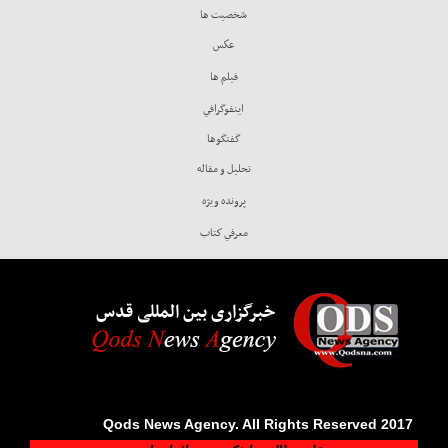
شخصيت ها
عكس
فيلم ها
اينفوگرافي
گفتگوها
تحليل و مقاله
پرونده ويژه
معرفي كتاب
خبرگزاری بین المللی قدس
2017 Qods News Agency. All Rights Reserved