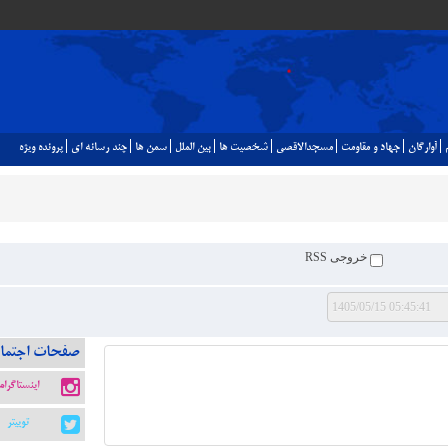
آوارگان
جهاد و مقاومت
مسجدالاقصي
شخصيت ها
بين الملل
سمن ها
چند رسانه اي
پرونده ويژه
خروجی RSS
صفحات اجتما
اینستاگرام
توییتر