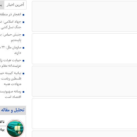
آخرین اخبار
پر
انفجار در منطق
جنگ نسل‌کشی د
جنبش حماس: به 
پایبندیم
سا
دارند
حمایت هیئت رئی
عزتمندانه مقام 
بیانیه کمیته حم
فلسطین ریاست ج
شهادت هنیه
رسانه صهیونیستی
اقتصاد است
بیانیه اتحادیه ن
تحلیل و مقاله
اشغالگری به من
هنیه
تداوم هتک‌حرم
صهیونیست ها
بیا
هاآرتص: ترامپ ا