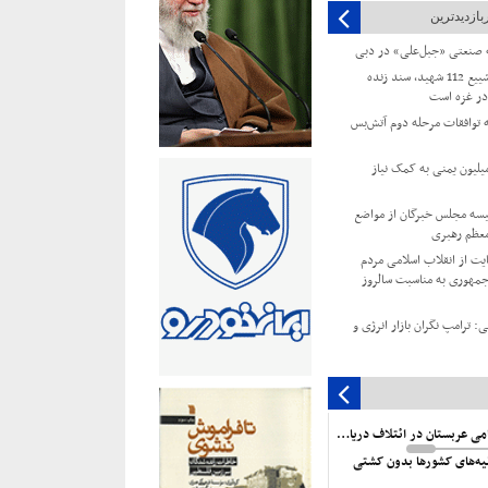
بازدیدترین
ه صنعتی «جبل‌علی» در دبی
جهاد اسلامی: تشییع 112 شهید، سند زنده
ر غزه است
توافقات مرحله دوم آتش‌بس
زمان ملل: ۲۲ میلیون یمنی به کمک نیاز
سه مجلس خبرگان از مواضع
معظم رهبری
ایت از انقلاب اسلامی مردم
مهوری به مناسبت سالروز
: ترامپ نگران بازار انرژی و
وجوانان و جوانان مخالف
اسبت سالگرد شهادت اسماعیل
ناکامی عربستان در ائتلاف دریایی
ت مقدسات مسیحی از سوی
نیه‌های کشورها بدون کشتی
ستاد لفاظی‌های توخالی است