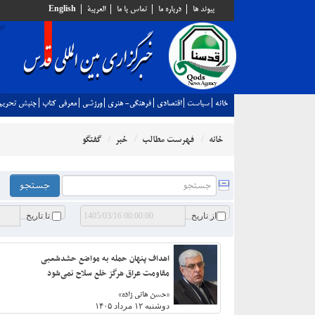
پيوند ها
درباره ما
تماس با ما
العربية
English
خانه
سياست
اقتصادي
فرهنگي- هنري
ورزشي
معرفي كتاب
جنبش تحريم
خانه
فهرست مطالب
خبر
گفتگو
از تاریخ
تا تاریخ
اهداف پنهان حمله به مواضع حشدشعبی
مقاومت‌ عراق هرگز خلع‌ سلاح نمی‌شود
«حسن هانی زاده»
دوشنبه ۱۲ مرداد ۱۴۰۵