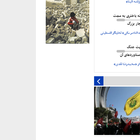
نامه البنا»
یت یمن از غزه» بزودی از
نه باختری به سمت
م‌پیمانان آمریکا نگران شکست
جار بزرگ
د
الناصر مکی» تحلیلگر فلسطینی
یت جنگ
تاورد‌های آن
ر «محمدرضا نقدی»