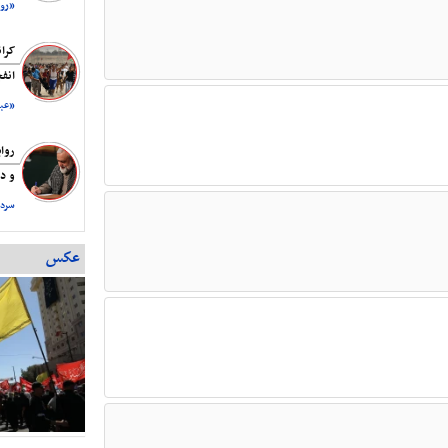
«روز
پخش مستند «حما
شبکه پرس‌تی‌وی
کرا
نیویورک تایمز: ه
انف
مقابل ایران هستن
«عبد
روا
و دس
سردا
عکس