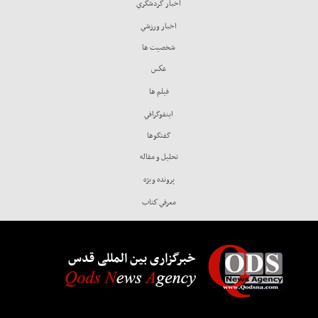
اخبار گردشگري
اخبار ورزشي
شخصيت ها
عكس
فيلم ها
اينفوگرافي
گفتگوها
تحليل و مقاله
پرونده ويژه
معرفي كتاب
خبرگزاری بین المللی قدس