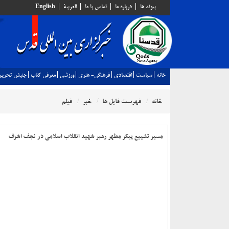
پيوند ها
درباره ما
تماس با ما
العربية
English
خانه
سياست
اقتصادي
فرهنگي- هنري
ورزشي
معرفي كتاب
جنبش تحريم
خانه
فهرست فایل ها
خبر
فیلم
مسیر تشییع پیکر مطهر رهبر شهید انقلاب اسلامی در نجف اشرف