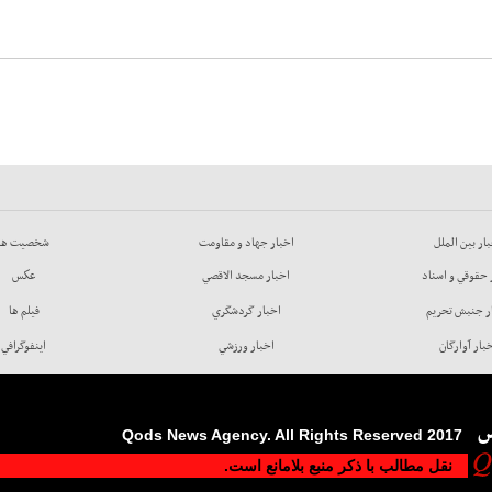
ار بين الملل
اخبار جهاد و مقاومت
شخصيت ها
 حقوقي و اسناد
اخبار مسجد الاقصي
عكس
ر جنبش تحريم
اخبار گردشگري
فيلم ها
بار آوارگان
اخبار ورزشي
اينفوگرافي
س
2017 Qods News Agency. All Rights Reserved
نقل مطالب با ذکر منبع بلامانع است.