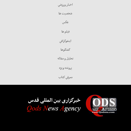
اخبار ورزشي
شخصيت ها
عكس
فيلم ها
اينفوگرافي
گفتگوها
تحليل و مقاله
پرونده ويژه
معرفي كتاب
خبرگزاری بین المللی قدس