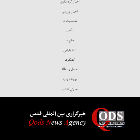
اخبار گردشگري
اخبار ورزشي
شخصيت ها
عكس
فيلم ها
اينفوگرافي
گفتگوها
تحليل و مقاله
پرونده ويژه
معرفي كتاب
خبرگزاری بین المللی قدس