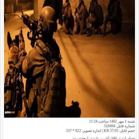
شنبه 1 مهر 1402 ساعت 11:24
شماره فایل: 518494
حجم فایل: 57.05 KB | اندازه تصویر: 822 * 537
تعداد بازدید: 106 | آخرین بازدید:
2 هفته پیش