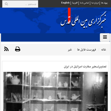
پيوند ها
درباره ما
تماس با ما
العربية
English
خانه
فهرست فایل ها
خبر
تصاویرتسخیر سفارت اسرائیل در ایران