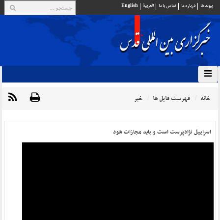
پيوند ها
درباره ما
تماس با ما
العربية
English
خانه
فهرست فایل ها
خبر
اسراییل نژادپرست است و باید مجازات شود