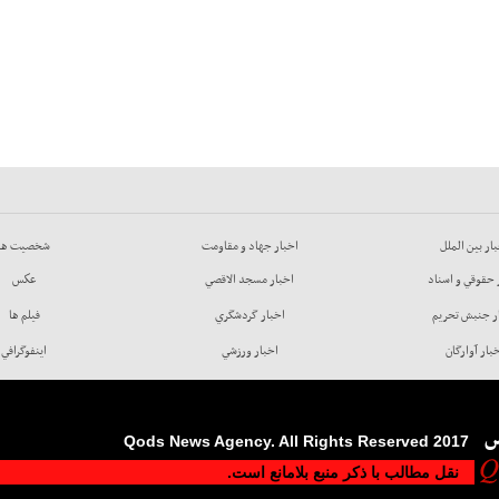
ار بين الملل
اخبار جهاد و مقاومت
شخصيت ها
 حقوقي و اسناد
اخبار مسجد الاقصي
عكس
ر جنبش تحريم
اخبار گردشگري
فيلم ها
بار آوارگان
اخبار ورزشي
اينفوگرافي
س
2017 Qods News Agency. All Rights Reserved
نقل مطالب با ذکر منبع بلامانع است.