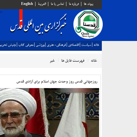
پيوند ها
درباره ما
تماس با ما
العربية
English
خانه
سياست
اقتصادي
فرهنگي- هنري
ورزشي
معرفي كتاب
جنبش تحريم
خانه
فهرست فایل ها
خبر
روزجهانی قدس روز وحدت جهان اسلام برای آزادی قدس