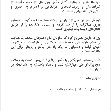
طرف‌ها ملزم به رعایت کامل حقوق بین‌الملل، از جمله حفاظت از
غیرنظامیان و زیرساخت‌های غیرنظامی و احترام به حقوق و
آزادی‌های کشتیرانی هستند.»
دبیرکل سازمان ملل از ایران و ایالات متحده دعوت کرد تا «به‌طور
فوری مذاکرات را از سر گرفته و مسائل حل‌نشده را از طریق
کانال‌های دیپلماتیک پیگیری کنند.»
وی در پایان تصریح کرد که سازمان ملل «همچنان متعهد به حمایت
از تمام تلاش‌های معطوف به جلوگیری از بازگشت به درگیری،
احیای ثبات و دستیابی به یک راه حل جامع و پایدار برای این
مناقشه است.»
دشمن متجاوز آمریکایی با نقض توافق آتش‌بس، دست به حملات
متجاوزانه‌ای طی چهارشنبه شب و بامداد پنجشنبه به چند نقطه در
ایران زد.
انتهای پیام/20
تاریخ انتشار:
1405/4/18
| شناسه مطلب: 419141