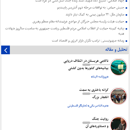
جهاد اسلامی: تشییع 112 شهید، سند زنده جنگ نسل‌کشی در غزه است
جنبش حماس: به توافقات مرحله دوم آتش‌بس پایبندیم
سازمان ملل: ۲۲ میلیون یمنی به کمک نیاز دارند
حمایت هیئت رئیسه مجلس خبرگان از مواضع عزتمندانه مقام معظم رهبری
بیانیه کمیته حمایت از انقلاب اسلامی مردم فلسطین ریاست جمهوری به مناسبت سالروز شهادت
هنیه
رسانه صهیونیستی: ترامپ نگران بازار انرژی و اقتصاد است
تحلیل و مقاله
ناکامی عربستان در ائتلاف دریایی
بیانیه‌های کشورها بدون کشتی
«روزنامه البنا»
کرانه باختری به سمت
انفجار بزرگ
«عبدالناصر مکی» تحلیلگر فلسطینی
روایت جنگ
و دستاورد‌های آن