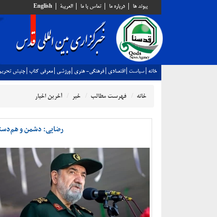
پيوند ها
درباره ما
تماس با ما
العربية
English
خانه
سياست
اقتصادي
فرهنگي- هنري
ورزشي
معرفي كتاب
جنبش تحريم
خانه
فهرست مطالب
خبر
آخرین اخبار
رضایی: دشمن و هم‌دست