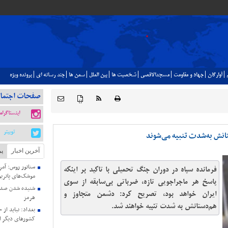
آوارگان
جهاد و مقاومت
مسجدالاقصي
شخصيت ها
بين الملل
سمن ها
چند رسانه اي
پرونده ويژه
صفحات اجتما
{ }
اینستاگرام
توییتر
انش به‌شدت تنبیه می‌شوند
آخرین اخبار
پر
سناتور روس: آمری
فرمانده سپاه در دوران جنگ تحمیلی با تاکید بر اینکه
موشک‌های پاتریو
پاسخ هر ماجراجویی تازه، ضرباتی بی‌سابقه از سوی
شنیده شدن صدای
ایران خواهد بود، تصریح کرد: دشمن متجاوز و
هرمز
هم‌دستانش‌ به شدت تنبیه خواهند شد.
بغداد: نباید از 
کشورهای دیگر ا