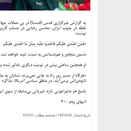
به گزارش خبرگزاری قدس (قدسنا) در پی حملات چهارش
نقطه در جنوب ایران، محسن رضایی در حساب کاربری 
نوشت:
«فَمَنِ اعْتَدَی عَلَیْکُمْ فَاعْتَدُوا عَلَیْهِ بِمِثْلِ مَا اعْتَدَی عَلَیْکُمْ
دشمن متجاوز و هم‌دستانش‌ به شدت تنبیه خواهند شد.
او همچنین ساعتی پیش در توییت دیگری یادآور شده بو
«هرگاه از مسیر زور راه به جایی نمی‌برند، شتابان به 
نابودی‌اش برمی‌آیند. در منطق سیاسی آمریکا، مذاکره ت
پاسخ هر ماجراجویی تازه، ضرباتی بی‌سابقه از سوی ایر
انتهای پیام /20
تاریخ انتشار:
1405/4/18
| شناسه مطلب: 419135