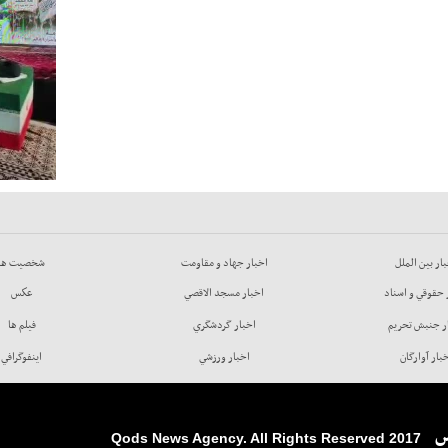
ار بين الملل
اخبار جهاد و مقاومت
شخصيت ها
 حقوقي و اسناد
اخبار مسجد الاقصي
عكس
ر جنبش تحريم
اخبار گردشگري
فيلم ها
بار آوارگان
اخبار ورزشي
اينفوگرافي
س
2017 Qods News Agency. All Rights Reserved