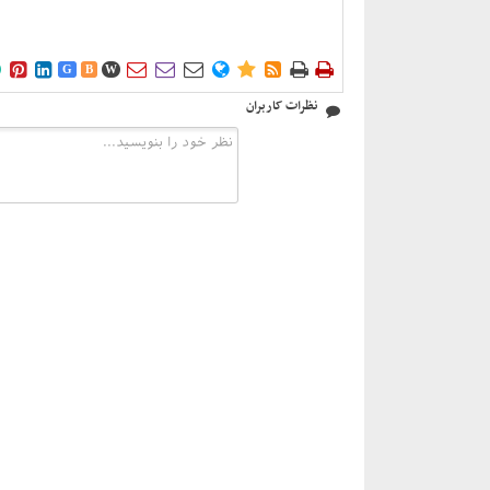











G
B
W
نظرات کاربران