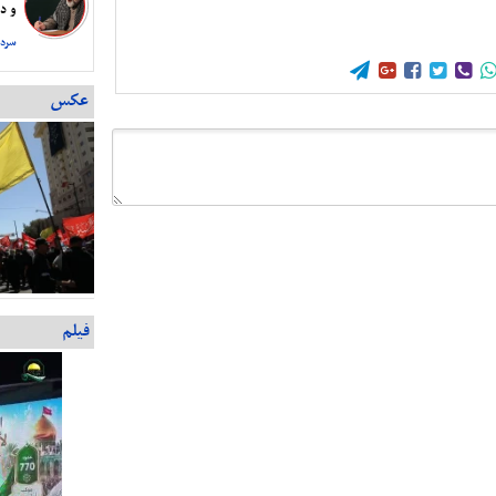
و دس
سردا





عکس
فیلم