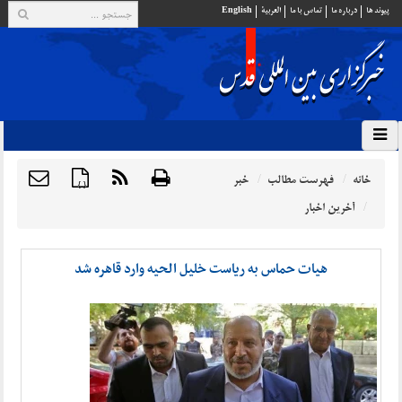
پيوند ها
درباره ما
تماس با ما
العربية
English
خانه
فهرست مطالب
خبر
{ }
آخرین اخبار
هیات حماس به ریاست خلیل الحیه وارد قاهره شد