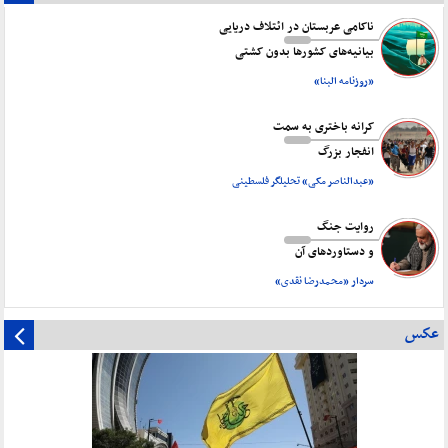
ناکامی عربستان در ائتلاف دریایی
بیانیه‌های کشورها بدون کشتی
«روزنامه البنا»
کرانه باختری به سمت
انفجار بزرگ
«عبدالناصر مکی» تحلیلگر فلسطینی
روایت جنگ
و دستاورد‌های آن
سردار «محمدرضا نقدی»
عکس