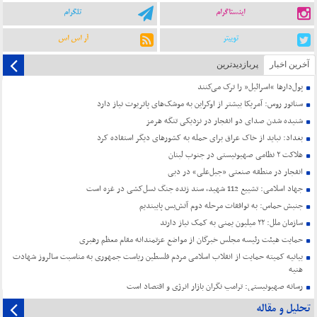
اینستاگرام
تلگرام
توییتر
آر اس اس
آخرین اخبار
پربازدیدترین
پول‌دارها “اسرائیل” را ترک می‌کنند
سناتور روس: آمریکا بیشتر از اوکراین به موشک‌های پاتریوت نیاز دارد
شنیده شدن صدای دو انفجار در نزدیکی تنگه هرمز
بغداد: نباید از خاک عراق برای حمله به کشورهای دیگر استفاده کرد
هلاکت ۲ نظامی صهیونیستی در جنوب لبنان
انفجار در منطقه صنعتی «جبل‌علی» در دبی
جهاد اسلامی: تشییع 112 شهید، سند زنده جنگ نسل‌کشی در غزه است
جنبش حماس: به توافقات مرحله دوم آتش‌بس پایبندیم
سازمان ملل: ۲۲ میلیون یمنی به کمک نیاز دارند
حمایت هیئت رئیسه مجلس خبرگان از مواضع عزتمندانه مقام معظم رهبری
بیانیه کمیته حمایت از انقلاب اسلامی مردم فلسطین ریاست جمهوری به مناسبت سالروز شهادت
هنیه
رسانه صهیونیستی: ترامپ نگران بازار انرژی و اقتصاد است
تحلیل و مقاله