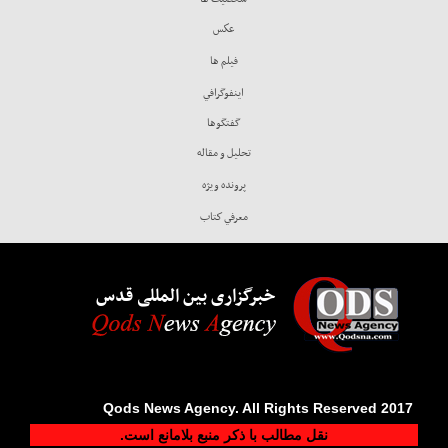
عكس
فيلم ها
اينفوگرافي
گفتگوها
تحليل و مقاله
پرونده ويژه
معرفي كتاب
خبرگزاری بین المللی قدس
2017 Qods News Agency. All Rights Reserved
نقل مطالب با ذکر منبع بلامانع است.