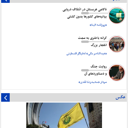
ناکامی عربستان در ائتلاف دریایی
بیانیه‌های کشورها بدون کشتی
«روزنامه البنا»
کرانه باختری به سمت
انفجار بزرگ
«عبدالناصر مکی» تحلیلگر فلسطینی
روایت جنگ
و دستاورد‌های آن
سردار «محمدرضا نقدی»
عکس