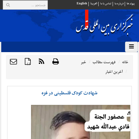
پيوند ها
درباره ما
تماس با ما
العربية
English
خانه
فهرست مطالب
خبر
{ }
آخرین اخبار
شهادت کودک فلسطینی در غزه