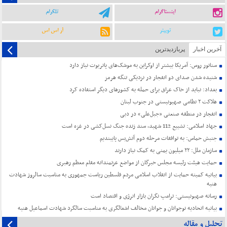
اینستاگرام
تلگرام
توییتر
آر اس اس
آخرین اخبار
پربازدیدترین
سناتور روس: آمریکا بیشتر از اوکراین به موشک‌های پاتریوت نیاز دارد
شنیده شدن صدای دو انفجار در نزدیکی تنگه هرمز
بغداد: نباید از خاک عراق برای حمله به کشورهای دیگر استفاده کرد
هلاکت ۲ نظامی صهیونیستی در جنوب لبنان
انفجار در منطقه صنعتی «جبل‌علی» در دبی
جهاد اسلامی: تشییع 112 شهید، سند زنده جنگ نسل‌کشی در غزه است
جنبش حماس: به توافقات مرحله دوم آتش‌بس پایبندیم
سازمان ملل: ۲۲ میلیون یمنی به کمک نیاز دارند
حمایت هیئت رئیسه مجلس خبرگان از مواضع عزتمندانه مقام معظم رهبری
بیانیه کمیته حمایت از انقلاب اسلامی مردم فلسطین ریاست جمهوری به مناسبت سالروز شهادت
هنیه
رسانه صهیونیستی: ترامپ نگران بازار انرژی و اقتصاد است
بیانیه اتحادیه نوجوانان و جوانان مخالف اشغالگری به مناسبت سالگرد شهادت اسماعیل هنیه
تحلیل و مقاله