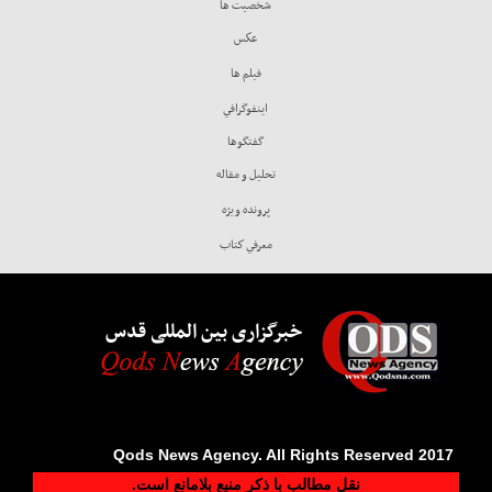
شخصيت ها
عكس
فيلم ها
اينفوگرافي
گفتگوها
تحليل و مقاله
پرونده ويژه
معرفي كتاب
خبرگزاری بین المللی قدس
2017 Qods News Agency. All Rights Reserved
نقل مطالب با ذکر منبع بلامانع است.