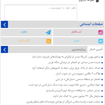
نظرات کاربران
صفحات اجتماعی
اینستاگرام
تلگرام
توییتر
آر اس اس
آخرین اخبار
پربازدیدترین
سناتور روس: آمریکا بیشتر از اوکراین به موشک‌های پاتریوت نیاز دارد
شنیده شدن صدای دو انفجار در نزدیکی تنگه هرمز
بغداد: نباید از خاک عراق برای حمله به کشورهای دیگر استفاده کرد
هلاکت ۲ نظامی صهیونیستی در جنوب لبنان
انفجار در منطقه صنعتی «جبل‌علی» در دبی
جهاد اسلامی: تشییع 112 شهید، سند زنده جنگ نسل‌کشی در غزه است
جنبش حماس: به توافقات مرحله دوم آتش‌بس پایبندیم
سازمان ملل: ۲۲ میلیون یمنی به کمک نیاز دارند
حمایت هیئت رئیسه مجلس خبرگان از مواضع عزتمندانه مقام معظم رهبری