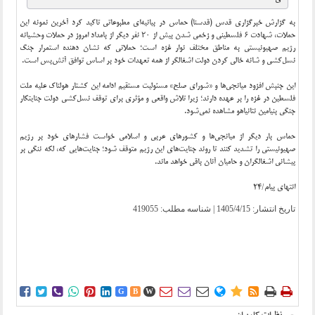
به گزارش خبرگزاری قدس (قدسنا) حماس در بیانیه‌ای مطبوعاتی تاکید کرد آخرین نمونه این
حملات، شهادت ۶ فلسطینی و زخمی شدن بیش از ۲۰ نفر دیگر از بامداد امروز در حملات وحشیانه
رژیم صهیونیستی به مناطق مختلف نوار غزه است؛ حملاتی که نشان‌ دهنده استمرار جنگ
نسل‌کشی و شانه خالی کردن دولت اشغالگر از همه تعهدات خود بر اساس توافق آتش‌بس است.
این جنبش افزود میانجی‌ها و «شورای صلح» مسئولیت مستقیم ادامه این کشتار هولناک علیه ملت
فلسطین در غزه را بر عهده دارند؛ زیرا تلاش واقعی و مؤثری برای توقف نسل‌کشی‌ دولت جنایتکار
جنگی بنیامین نتانیاهو مشاهده نمی‌شود.
حماس بار دیگر از میانجی‌ها و کشورهای عربی و اسلامی خواست فشارهای خود بر رژیم
صهیونیستی را تشدید کنند تا روند جنایت‌های این رژیم متوقف شود؛ جنایت‌هایی که، لکه ننگی بر
پیشانی اشغالگران و حامیان آنان باقی خواهد ماند.
انتهای پیام/24
تاریخ انتشار:
1405/4/15
| شناسه مطلب: 419055















G
B
W