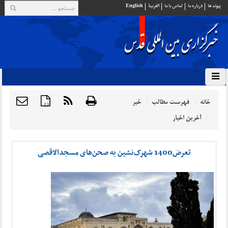
پيوند ها
درباره ما
تماس با ما
العربية
English
خانه
فهرست مطالب
خبر
{ }
آخرین اخبار
تعرض1400 شهرک‌نشین به صحن‌های مسجدالاقصی