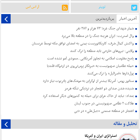
توییتر
آر اس اس
آخرین اخبار
پربازدیدترین
شمار شهدای جنگ غزه؛ ۷۳ هزار و ۳۸۶ نفر
وال استریت: ایران هزینه جنگ را در منطقه بالا می‌برد
واکنش کمال شرف، کاریکاتوریست یمنی به امضای توافق مکه توسط عربستان
ولایتی: نیروهای خارجی باید منطقه را ترک کنند
پاسخ مقاومت اسلامی به تجاوز آمریکایی ـ سعودی لغو نشده است
حمله نظامیان صهیونیست به خبرنگار پرس‌تی‌وی در اردوگاه قلندیا
پول‌دارها “اسرائیل” را ترک می‌کنند
سناتور روس: آمریکا بیشتر از اوکراین به موشک‌های پاتریوت نیاز دارد
شنیده شدن صدای دو انفجار در نزدیکی تنگه هرمز
بغداد: نباید از خاک عراق برای حمله به کشورهای دیگر استفاده کرد
هلاکت ۲ نظامی صهیونیستی در جنوب لبنان
انفجار در منطقه صنعتی «جبل‌علی» در دبی
تحلیل و مقاله
استراتژی ایران و آمریکا