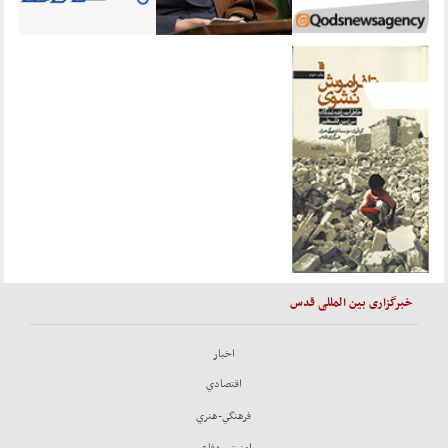
خبرگزاری بین المللی قدس
اخبار
اقتصادي
فرهنگي-هنري
امنيتي-دفاعي