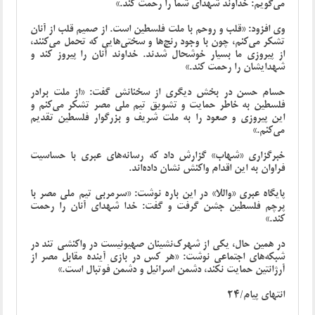
می‌گویم: خداوند شهدای شما را رحمت کند.»
وی افزود: «قلب و روحم با ملت فلسطین است. از صمیم قلب از آنان
تشکر می‌کنم، چون با وجود رنج‌ها و سختی‌هایی که تحمل می‌کنند،
از پیروزی ما بسیار خوشحال شدند. خداوند آنان را پیروز کند و
شهدایشان را رحمت کند.»
حسام حسن در بخش دیگری از سخنانش گفت: «از ملت برادر
فلسطین به‌ خاطر حمایت و تشویق تیم ملی مصر تشکر می‌کنم و
این پیروزی و صعود را به ملت شریف و بزرگوار فلسطین تقدیم
می‌کنم.»
خبرگزاری «شهاب» گزارش داد که رسانه‌های عبری با حساسیت
فراوان به این اقدام واکنش نشان داده‌اند.
پایگاه عبری «واللا» در این باره نوشت: «سرمربی تیم ملی مصر با
پرچم فلسطین جشن گرفت و گفت: خدا شهدای آنان را رحمت
کند.»
در همین حال، یکی از شهرک‌نشینان صهیونیست در واکنشی تند در
شبکه‌های اجتماعی نوشت: «هر کس در بازی آینده مقابل مصر از
آرژانتین حمایت نکند، دشمن اسرائیل و دشمن فوتبال است.»
انتهای پیام/24