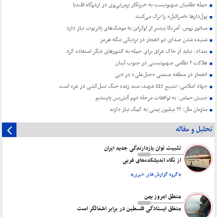
حمله نظامیان صهیونیست به خبرنگار پرس‌تی‌وی در اردوگاه قلندیا
پول‌دارها “اسرائیل” را ترک می‌کنند
سناتور روس: آمریکا بیشتر از اوکراین به موشک‌های پاتریوت نیاز دارد
شنیده شدن صدای دو انفجار در نزدیکی تنگه هرمز
بغداد: نباید از خاک عراق برای حمله به کشورهای دیگر استفاده کرد
هلاکت ۲ نظامی صهیونیستی در جنوب لبنان
انفجار در منطقه صنعتی «جبل‌علی» در دبی
جهاد اسلامی: تشییع 112 شهید، سند زنده جنگ نسل‌کشی در غزه است
جنبش حماس: به توافقات مرحله دوم آتش‌بس پایبندیم
سازمان ملل: ۲۲ میلیون یمنی به کمک نیاز دارند
تحلیل و مقاله
تثبیت توان بازدارندگی جدید ایران
از نگاه اندیشکده‌های غربی
«گروه گزارش های خبری»
منطق امروز یمن
منطق ایستادگی فلسطین در برابر اشغالگر است