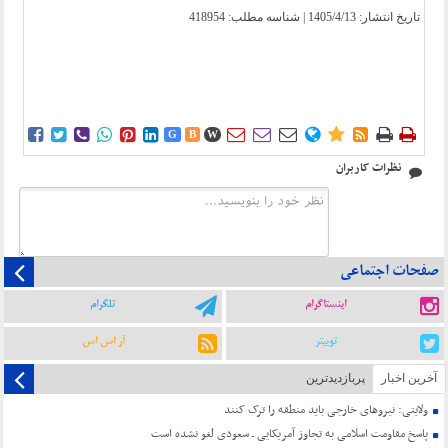
تاریخ انتشار:
1405/4/13
| شناسه مطلب: 418954















G
B
W
نظرات کاربران
صفحات اجتماعی
اینستاگرام
تلگرام
توییتر
آر اس اس
آخرین اخبار
پربازدیدترین
ولایتی: نیروهای خارجی باید منطقه را ترک کنند
پاسخ مقاومت اسلامی به تجاوز آمریکایی ـ سعودی لغو نشده است