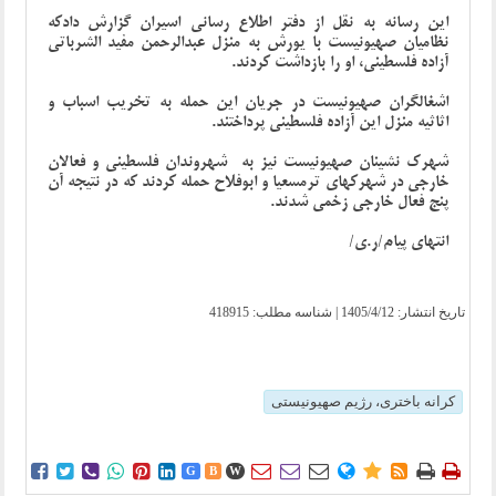
این رسانه به نقل از دفتر اطلاع رسانی اسیران گزارش دادکه
نظامیان صهیونیست با یورش به منزل عبدالرحمن مفید الشرباتی
آزاده فلسطینی، او را بازداشت کردند.
اشغالگران صهیونیست در جریان این حمله به تخریب اسباب و
اثاثیه منزل این آزاده فلسطینی پرداختند.
شهرک نشینان صهیونیست نیز به شهروندان فلسطینی و فعالان
خارجی در شهرکهای ترمسعیا و ابوفلاح حمله کردند که در نتیجه آن
پنج فعال خارجی زخمی شدند.
انتهای پیام/ر.ی/
تاریخ انتشار:
1405/4/12
| شناسه مطلب: 418915
کرانه باختری، رژیم صهیونیستی















G
B
W