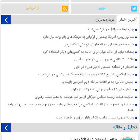
توییتر
آر اس اس
آخرین اخبار
پربازدیدترین
پول‌دارها “اسرائیل” را ترک می‌کنند
سناتور روس: آمریکا بیشتر از اوکراین به موشک‌های پاتریوت نیاز دارد
شنیده شدن صدای دو انفجار در نزدیکی تنگه هرمز
بغداد: نباید از خاک عراق برای حمله به کشورهای دیگر استفاده کرد
هلاکت ۲ نظامی صهیونیستی در جنوب لبنان
انفجار در منطقه صنعتی «جبل‌علی» در دبی
جهاد اسلامی: تشییع 112 شهید، سند زنده جنگ نسل‌کشی در غزه است
جنبش حماس: به توافقات مرحله دوم آتش‌بس پایبندیم
سازمان ملل: ۲۲ میلیون یمنی به کمک نیاز دارند
حمایت هیئت رئیسه مجلس خبرگان از مواضع عزتمندانه مقام معظم رهبری
بیانیه کمیته حمایت از انقلاب اسلامی مردم فلسطین ریاست جمهوری به مناسبت سالروز شهادت
هنیه
رسانه صهیونیستی: ترامپ نگران بازار انرژی و اقتصاد است
تحلیل و مقاله
ناکامی عربستان در ائتلاف دریایی