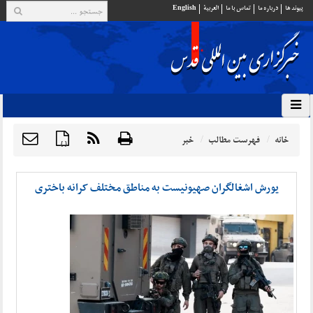
پيوند ها
درباره ما
تماس با ما
العربية
English
خانه
فهرست مطالب
خبر
{ }
یورش اشغالگران صهیونیست به مناطق مختلف کرانه باختری