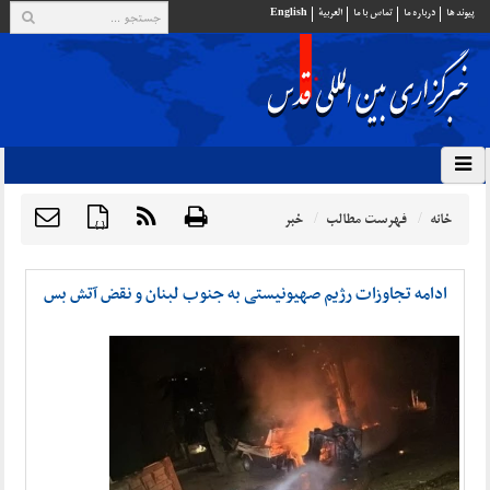
پيوند ها
درباره ما
تماس با ما
العربية
English
خانه
فهرست مطالب
خبر
{ }
ادامه تجاوزات رژیم صهیونیستی به جنوب لبنان و نقض آتش بس