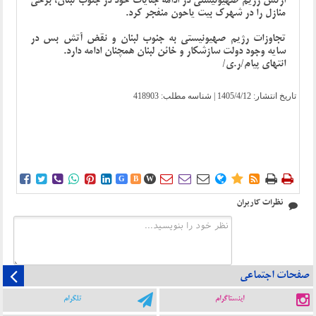
ارتش رژیم صهیونیستی در ادامه جنایات خود در جنوب لبنان، برخی
منازل را در شهرک بیت یاحون منفجر کرد.
تجاوزات رژیم صهیونیستی به جنوب لبنان و نقض آتش بس در
سایه وجود دولت سازشکار و خائن لبنان همچنان ادامه دارد.
انتهای پیام/ر.ی/
تاریخ انتشار:
1405/4/12
| شناسه مطلب: 418903















G
B
W
نظرات کاربران
صفحات اجتماعی
اینستاگرام
تلگرام