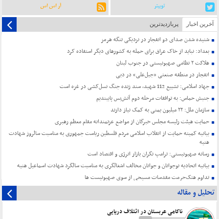
توییتر
آر اس اس
آخرین اخبار
پربازدیدترین
شنیده شدن صدای دو انفجار در نزدیکی تنگه هرمز
بغداد: نباید از خاک عراق برای حمله به کشورهای دیگر استفاده کرد
هلاکت ۲ نظامی صهیونیستی در جنوب لبنان
انفجار در منطقه صنعتی «جبل‌علی» در دبی
جهاد اسلامی: تشییع 112 شهید، سند زنده جنگ نسل‌کشی در غزه است
جنبش حماس: به توافقات مرحله دوم آتش‌بس پایبندیم
سازمان ملل: ۲۲ میلیون یمنی به کمک نیاز دارند
حمایت هیئت رئیسه مجلس خبرگان از مواضع عزتمندانه مقام معظم رهبری
بیانیه کمیته حمایت از انقلاب اسلامی مردم فلسطین ریاست جمهوری به مناسبت سالروز شهادت
هنیه
رسانه صهیونیستی: ترامپ نگران بازار انرژی و اقتصاد است
بیانیه اتحادیه نوجوانان و جوانان مخالف اشغالگری به مناسبت سالگرد شهادت اسماعیل هنیه
تداوم هتک‌حرمت مقدسات مسیحی از سوی صهیونیست ها
تحلیل و مقاله
ناکامی عربستان در ائتلاف دریایی