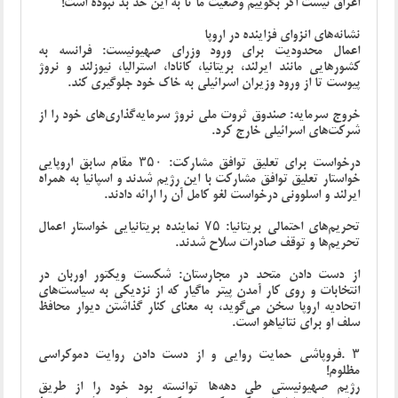
اغراق نیست اگر بگوییم وضعیت ما تا به این حد بد نبوده است!
نشانه‌های انزوای فزاینده در اروپا
اعمال محدودیت برای ورود وزرای صهیونیست: فرانسه به
کشورهایی مانند ایرلند، بریتانیا، کانادا، استرالیا، نیوزلند و نروژ
پیوست تا از ورود وزیران اسرائیلی به خاک خود جلوگیری کند
.
خروج سرمایه: صندوق ثروت ملی نروژ سرمایه‌گذاری‌های خود را از
شرکت‌های اسرائیلی خارج کرد
.
درخواست برای تعلیق توافق مشارکت: ۳۵۰ مقام سابق اروپایی
خواستار تعلیق توافق مشارکت با این رژیم شدند و اسپانیا به همراه
ایرلند و اسلوونی درخواست لغو کامل آن را ارائه دادند
.
تحریم‌های احتمالی بریتانیا: ۷۵ نماینده بریتانیایی خواستار اعمال
تحریم‌ها و توقف صادرات سلاح شدند
.
از دست دادن متحد در مجارستان: شکست ویکتور اوربان در
انتخابات و روی کار آمدن پیتر ماگیار که از نزدیکی به سیاست‌های
اتحادیه اروپا سخن می‌گوید، به معنای کنار گذاشتن دیوار محافظ
سلف او برای نتانیاهو است.
۳
.
فروپاشی حمایت روایی و از دست دادن روایت دموکراسی
مظلوم!
رژیم صهیونیستی طی دهه‌ها توانسته بود خود را از طریق