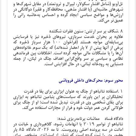
تل‌آویو (شامل اقشار سکولار، لیبرال و ثروتمند) در مقابل شهرک‌ها و
شهرهای حاشیه‌ای (با اقشار مذهبی، محافظه‌کار و فقیر) دوگانگی در
ارزش‌ها و مواضع سیاسی ایجاد کرده و احساس به‌حاشیه رانی را
عمیق‌تر می‌کند
.
۸
.
شکاف بر سر ارتش: ستون فقرات شکننده
علاوه بر بحران خدمت سربازی، نیروهای ذخیره نیز با فرسایش
بی‌سابقه‌ای مواجه هستند (فراخوان ۱۰۰ هزار سرباز ذخیره که
برخی از آنها بیش از ۷ بار احضار شده‌اند) که یک سوم خانواده‌های
آن‌ها را با مشکلات مالی مواجه کرده است. اختلافات بین فرماندهی
نظامی و سیاسی بر سر واقع‌گرایی اهداف جنگ در لبنان، از جمله
دستیابی به رودخانه لیتانی، در حال افزایش است
.
محور سوم: محرک‌های داخلی فروپاشی
۱
.
استفاده نتانیاهو از جنگ به عنوان ابزاری برای بقا در قدرت
تحلیلگران بر این باورند که سیاست‌های بنیامین نتانیاهو به ابزاری
برای بقای شخصی وی در قدرت تبدیل شده است؛ او از جنگ برای
طولانی کردن عمر دولت خود و فرار از مجازات استفاده می‌کند
.
دادگاه فساد - مماشات برنامه‌ریزی شده
:
نتانیاهو از نوامبر ۲۰۱۹ با اتهامات رشوه، کلاهبرداری و خیانت در
امانت در سه پرونده اصلی روبروست. تا مه ۲۰۲۶، دادگاه ۸۵ بار
حضور وی را ثبت کرده است که نشان از استراتژی مشخصی برای