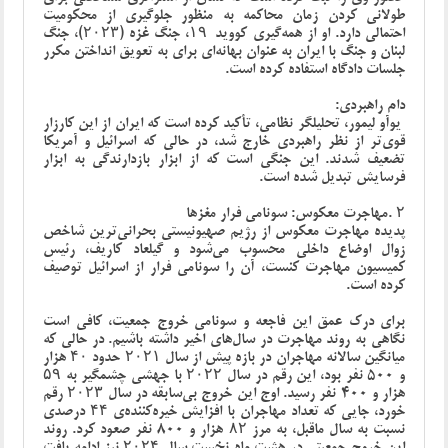
طولانی کردن زمان محاکمه به منظور جلوگیری از محکومیت
احتمالی دارد. او از همه‌گیری کووید-۱۹، جنگ غزه (۲۰۲۳)، جنگ
لبنان و جنگ با ایران به عنوان بهانه‌ای برای به تعویق انداختن مکرر
جلسات دادگاه استفاده کرده است
.
دام راهبردی:
یوآو لیمور، تحلیلگر نظامی، تأکید کرده است که ایران از این کارزار
قوی‌تر از نظر راهبردی خارج شد، در حالی که اسرائیل و آمریکا
تضعیف شدند. این جنگی است که از ابزار بازدارندگی به ابزار
فرسایش تبدیل شده است
.
۲
.
مهاجرت معکوس: سونامی فرار مغزها
پدیده مهاجرت معکوس از رژیم صهیونیستی بحرانی‌ترین شاخص
زوال اوضاع داخلی محسوب می‌شود و گیلعاد کاریف، رئیس
کمیسیون مهاجرت کنست، آن را سونامی فرار از اسرائیل توصیف
کرده است
.
برای درک عمق این فاجعه و سونامی خروج جمعیت، کافی است
نگاهی به روند مهاجرت در سال‌های اخیر داشته باشیم. در حالی که
میانگین سالانه‌ مهاجران در بازه‌ پیش از سال ۲۰۲۱ حدود ۴۰ هزار
و 500 نفر بود، این رقم در سال ۲۰۲۲ با جهشی چشمگیر به ۵۹
هزار و 400 نفر رسید. اوج این خروج بی‌سابقه در سال ۲۰۲۳ رقم
خورد، جایی که تعداد مهاجران با افزایش خیره‌کننده‌ی ۴۴ درصدی
نسبت به سال ماقبل، به مرز ۸۲ هزار و 800 نفر صعود کرد. روند
این خروج جمعیتی در هشت ماه نخست سال ۲۰۲۴ نیز ادامه یافت