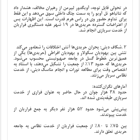
در تحولی قابل توجه، آویگدور لیبرمن از رهبران مخالف، هشدار داد
که نتانیاهو تل آویو را به سمت جنگ داخلی سوق می‌دهد و این فقط
برای تداوم حضور وی در راس هرم قدرت است. این اظهارات پس
از اعتراضات گسترده حریدی‌ها در ۱۹ شهر علیه دستگیری فراریان
از خدمت سربازی انجام شد
.
۲
.
شکاف دینی: بحران حریدی‌ها آتش اختلافات را شعله‌ور می‌کند
تنش بین یهودیان سکولار و یهودیان ‌افراطی (حریدی‌ها) یکی از
عمیق‌ترین خطوط گسل در جامعه صهیونیستی محسوب می‌شود.
حریدی‌ها که حدود ۱۳٪ از جمعیت را تشکیل می‌دهند، با استناد به
اختصاص وقت برای مطالعه تورات و انجام مناسک دینی، از خدمت
نظامی سرباز می‌زنند
.
آمارهای نگران‌کننده
:
حدود ۳۸ هزار جوان در حال حاضر به عنوان فراری از خدمت
سربازی طبقه‌بندی شده اند.
پیش‌بینی می‌شود حدود ۵۲ هزار نفر دیگر به جمع فراریان از
خدمت بپیوندند
.
بین ۷۵٪ تا ۸۰٪ از جمعیت فراریان از خدمت نظامی به جامعه
حریدی تعلق دارند
.