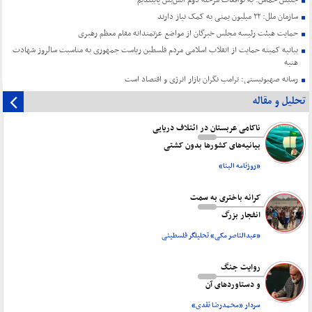
جنبش حماس: به توافقات مرحله دوم آتش‌بس پایبندیم
سازمان ملل: ۲۲ میلیون یمنی به کمک نیاز دارند
حمایت هیئت رئیسه مجلس خبرگان از مواضع عزتمندانه مقام معظم رهبری
بیانیه کمیته حمایت از انقلاب اسلامی مردم فلسطین ریاست جمهوری به مناسبت سالروز شهادت
هنیه
رسانه صهیونیستی: ترامپ نگران بازار انرژی و اقتصاد است
تحلیل و مقاله
ناکامی عربستان در ائتلاف دریایی
بیانیه‌های کشورها بدون کشتی
«روزنامه البنا»
کرانه باختری به سمت
انفجار بزرگ
«عبدالناصر مکی» تحلیلگر فلسطینی
روایت جنگ
و دستاورد‌های آن
سردار «محمدرضا نقدی»