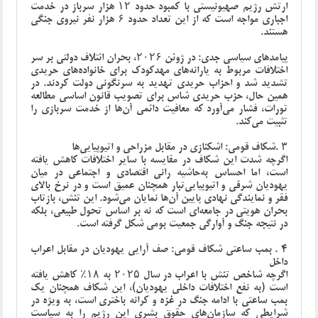
ارتش رژیم صهیونیستی با کمبود حدود ۱۲ هزار سرباز در خدمت
اجباری مواجه است که از این تعداد حدود ۶ هزار نفر نیروی جنگی
هستند
.
پیامدهای سیاسی جدی: در ژوئن ۲۰۲۶، بحران ائتلاف دولتی بر سر
اختلافات مربوط به یارانه‌های مهدکودک برای خانواده‌های حریدی
تشدید شد و احزاب حریدی تهدید به سرنگونی دولت کردند. در
همین حال، حزب حریدی شاس برای تصویب قانون اساسی مطالعه
تورات، فشار می‌آورد که معافیت دائمی آن‌ها از خدمت سربازی را
تثبیت می‌کند
.
۳
.
شکاف قومی: اشکنازی در مقابل مزراحی و اتیوپیایی‌ها
اگرچه شدت این شکاف در مقایسه با سایر اختلافات کاهش یافته
است، اما احساس به‌حاشیه ‌رانی اقتصادی و اجتماعی در میان
یهودیان شرقی و اتیوپیایی‌تبار همچنان عمیق است و در نرخ بالای
فقر و نمایندگی نهادی پایین آن‌ها نمایان می‌شود. این تنش، بازتاب
بحران هویتی در جامعه‌ای است که نه بر اساس تحول طبیعی، بلکه
در نتیجه جنگ و آوارگی جمعیت بومی شکل گرفته است
.
4
.
بمب ساعتی شکاف قومی: صف آرایی یهودیان در مقابل اعراب
داخل
اگرچه شاخص تنش با اعراب در سال ۲۰۲۵ به ۱۸٪ کاهش یافته
است (به نفع اختلافات داخلی یهودیان)، این شکاف همچنان یک
بمب ساعتی با ادامه جنگ در غزه و کرانه باختری است، به ویژه در
شرایطی که سازمان‌های حقوق بشری این رژیم را به سیاست‌