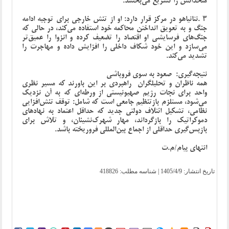
متحدانش را تسریع می‌بخشد
.
۳
.
نتانیاهو در مرکز قرار دارد: او از تنش خارجی برای توجیه ادامه
جنگ و به تعویق انداختن محاکمه خود استفاده می‌کند، در حالی که
جنگ‌های فرسایشی او اقتصاد را تضعیف کرده و انزوا را عمیق‌تر
می‌سازد و این خود شکاف داخلی را افزایش داده و مهاجرت را
تشدید می‌کند
.
نتیجه‌گیری: صعود به سوی فروپاشی
همه ناظران و تحلیلگران راهبردی بر این باورند که مسیر نظری
واحد برای نجات رژیم صهیونیستی از ورطه‌ای که به آن نزدیک
می‌شود، مستلزم بازتنظیم جامعی است که شامل: توقف تنش‌افزایی
نظامی، تشکیل ائتلاف دولتی جدید که حداقل اعتماد به نهادهای
دموکراتیک را بازگرداند، مهار شهرک‌نشینان، و تلاش برای
بازپس‌گیری حداقلی از اجماع بین‌المللی فروریخته باشد.
انتهای پیام/م.ت
تاریخ انتشار:
1405/4/9
| شناسه مطلب: 418826