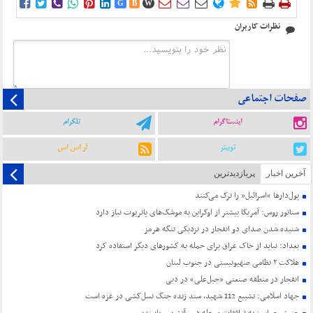















G
B
W
نظرات کاربران
صفحات اجتماعی
اینستاگرام
تلگرام
توییتر
آر اس اس
آخرین اخبار
پربازدیدترین
پول‌دارها “اسرائیل” را ترک می‌کنند
سناتور روس: آمریکا بیشتر از اوکراین به موشک‌های پاتریوت نیاز دارد
شنیده شدن صدای دو انفجار در نزدیکی تنگه هرمز
بغداد: نباید از خاک عراق برای حمله به کشورهای دیگر استفاده کرد
هلاکت ۲ نظامی صهیونیستی در جنوب لبنان
انفجار در منطقه صنعتی «جبل‌علی» در دبی
جهاد اسلامی: تشییع 112 شهید، سند زنده جنگ نسل‌کشی در غزه است