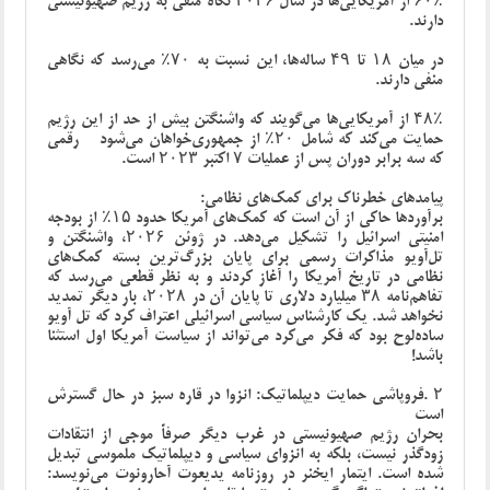
۶۰٪ از آمریکایی‌ها در سال ۲۰۲۶ نگاه منفی به رژیم صهیونیستی
دارند
.
در میان ۱۸ تا ۴۹ ساله‌ها، این نسبت به ۷۰٪ می‌رسد که نگاهی
منفی دارند
.
۴۸٪ از آمریکایی‌ها می‌گویند که واشنگتن بیش از حد از این رژیم
حمایت می‌کند که شامل ۲۰٪ از جمهوری‌خواهان می‌شود - رقمی
که سه برابر دوران پس از عملیات ۷ اکتبر ۲۰۲۳ است
.
پیامدهای خطرناک برای کمک‌های نظامی
:
برآوردها حاکی از آن است که کمک‌های آمریکا حدود ۱۵٪ از بودجه
امنیتی اسرائیل را تشکیل می‌دهد. در ژوئن ۲۰۲۶، واشنگتن و
تل‌آویو مذاکرات رسمی برای پایان بزرگ‌ترین بسته کمک‌های
نظامی در تاریخ آمریکا را آغاز کردند و به نظر قطعی می‌رسد که
تفاهم‌نامه ۳۸ میلیارد دلاری تا پایان آن در ۲۰۲۸، بار دیگر تمدید
نخواهد شد. یک کارشناس سیاسی اسرائیلی اعتراف کرد که تل آویو
ساده‌لوح بود که فکر می‌کرد می‌تواند از سیاست آمریکا اول استثنا
باشد!
۲
.
فروپاشی حمایت دیپلماتیک: انزوا در قاره سبز در حال گسترش
است
بحران رژیم صهیونیستی در غرب دیگر صرفاً موجی از انتقادات
زودگذر نیست، بلکه به انزوای سیاسی و دیپلماتیک ملموسی تبدیل
شده است. ایتمار ایخنر در روزنامه یدیعوت آحارونوت می‌نویسد: