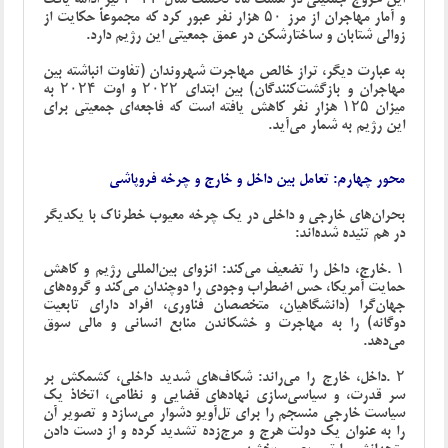
و آمار مهاجران از مرز ۵۰ هزار نفر عبور کرد که مجموعاً حکایت از
زوالی شتابان و ساختارشکن در عمق جمعیتی این رژیم دارد
.
به عبارت دیگر، تراز خالص مهاجرت شهروندان (تفاوت انباشته بین
مهاجران و بازگشت‌کنندگان) بین ابتدای ۲۰۲۲ و اوت ۲۰۲۴ به
میزان ۱۲۵ هزار نفر کاهش یافته است که فاجعه‌ای جمعیتی برای
این رژیم به شمار می‌آید
.
محور چهارم: تعامل بین داخل و خارج و چرخه فروپاشی
بحران‌های خارجی و داخلی در یک چرخه معیوب خطرناک با یکدیگر
در هم تنیده شده‌اند
:
۱
.
خارج، داخل را تضعیف می‌کند: انزوای بین‌المللی رژیم و کاهش
حمایت آمریکا، حس اضطراب وجودی را دوچندان می‌کند و گروه‌های
جهان‌گرا (دانشگاهیان، متخصصان فناوری، افراد دارای تابعیت
دوگانه) را به مهاجرت و خشکاندن منابع انسانی و مالی سوق
می‌دهد
.
۲
.
داخل، خارج را می‌راند: شکاف‌های شدید داخلی، کشمکش بر
سر قدرت، و سیاسی‌سازی نهادهای قضایی و نظامی، اتخاذ یک
سیاست خارجی منسجم را برای تل‌آویو دشوار می‌سازد و تصویر آن
را به عنوان یک دولت هرج و مرج‌زده تشدید کرده و از دست دادن