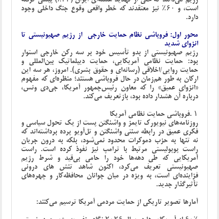
است، و ۶۰٪ نیز معتقدند که خطر واقعی وقوع جنگ داخلی وجود
دارد
.
محور اول: فروپاشی نظام حمایت خارجی از رژیم صهیونیستی تا
انزوای شدید
رژیم صهیونیستی از بدو تأسیس خود بر سه رکن خارجی استوار
بود: حمایت نظامی آمریکایی، حمایت دیپلماتیک بین‌المللی و
حمایت روایی/اخلاقی (رسانه‌ای و حقوق بشری). امروز، هر سه این
ارکان به طور هم‌زمان در حال فروپاشی هستند؛ منظره‌ای که مفهوم
«انزوای عمیق» را که معاون رئیس‌جمهور آمریکا، جی‌دی ونس،
درباره آن هشدار داده بود، بازتعریف می‌کند
.
۱
.
فروپاشی حمایت نظامی آمریکا
روزنامه‌های نیویورک تایمز و واشنگتن پست از یک تحول سیاسی و
فکری عمیق در رابطه سنتی واشنگتن و تل‌آویو پرده برداشته‌اند که
نه تنها به حزب دموکرات محدود نمی‌شود، بلکه به درون جریان
راست پوپولیستی مرتبط با ترامپ نیز نفوذ کرده است. راست
آمریکایی که طی دهه‌ها خود را حامی بی‌قید و شرط رژیم
صهیونیستی تعریف می‌کرد، اکنون شاهد تنش های درونی
فزاینده‌ای است، به ویژه در میان جوانان محافظه‌کار و چهره‌های
تأثیرگذار جدید
.
آمارها تصویر تاریکی از حمایت مردمی آمریکا ترسیم می‌کنند
: