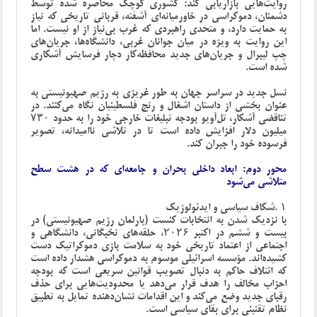
روایت‌هایی بازاریابی کند: کشوری کوچک محاصره شده توسط
دشمنان، دموکراسی در خاورمیانه‌ای آشفته، قربانی تاریخی که نیاز
به حمایت دارد، و متحدی راهبردی که غرب بی‌نیاز از او نیست. اما
این روایت به ویژه در میان جوانان غربی، دانشگاه‌ها، جریان‌های
چپ لیبرال و جریان‌های جدید محافظه‌کار دچار فرسایش آشکاری
شده است
.
نسل جدید در سراسر جهان به طور غریزی به رژیم صهیونیستی به
عنوان بخشی از داستان اشغال و رنج فلسطینیان نگاه می‌کنند. در
تناقضی آشکار، تل‌آویو بودجه تبلیغات خارجی خود را به حدود ۷۳۰
میلیون دلار افزایش داده است تا در تلاشی ناامیدانه، تصویر
فرسوده خود را جبران کند
.
محور دوم: ابعاد داخلی بحران و جامعه‌ای که در هشت سطح
متلاشی می‌شود
۱
.
شکاف سیاسی و ایدئولوژیک
با نزدیک شدن به انتخابات کنست (پارلمان رژیم صهیونیستی) در
بیست و ششم در اکتبر ۲۰۲۶، حلقه‌های نخبگانی، دانشگاهی و
اجتماعی از اعتماد تاریخی خود به سلامت بازی دموکراتیک دست
کشیده‌اند. مؤسسه اسرائیلی موسوم به دموکراسی هشدار داده است
که ائتلاف حاکم به دنبال تصویب قوانین سریعی است که بودجه
احزاب مخالف را هدف قرار می‌دهد یا محدودیت‌هایی برای حذف
رقبای جدید وضع می‌کند و این اقدامات نشان‌دهنده تمایل به تطبیق
نظام تقنینی برای بقای سیاسی است.