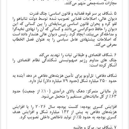
مجازات دسته‌جمعی متهم می‌کنند
.
۵
.
شکاف بر سر قوه قضائیه و قانون اساسی: جنگ قدرت‌
دیوان عالی، اصلاحات قضایی تصویب شده توسط دولت نتانیاهو را
لغو کرد و بحران قانون اساسی بی‌سابقه‌ای را بین کسانی که این
دیوان را حافظ دموکراسی می‌دانند و کسانی که آن را نهادی نخبه‌گرا
و مداخله‌گر می‌بینند، ایجاد کرد. رئیس دیوان عالی هشدار داده است
که اصلاحات پیشنهادی عامل سیاسی را به عنوان فصل الخطاب
معرفی می‌کند
.
۶
.
شکاف اقتصادی و طبقاتی ثبات را تهدید می‌کند
جنگ های مداوم رژیم صهیونیستی شکنندگی نظام اقتصادی را
آشکار کرده است
:
شکاف دفاعی: تل‌آویو برای تأمین هزینه‌های دفاعی در دهه آینده به
حدود ۲۵۰ میلیارد شکل (حدود ۷۹ میلیارد دلار) نیاز دارد
.
بار مالیاتی متمرکز: دهک بالای درآمدی (۱۰٪ از جمعیت) حدود
۶۳٪ از کل مالیات‌های مستقیم را متحمل می‌شود
.
افزایش کسری بودجه: کنست بودجه سال ۲۰۲۶ را با افزایش
هزینه‌های دفاعی به بیش از ۱۴۲ میلیارد شکل و افزایش هدف
کسری بودجه به حدود ۵٪ از تولید ناخالص داخلی تصویب کرد
.
۷
.
شکاف بین مرکز و حاشیه