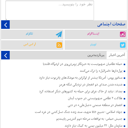
صفحات اجتماعی
اینستاگرام
تلگرام
توییتر
آر اس اس
آخرین اخبار
پربازدیدترین
حمله نظامیان صهیونیست به خبرنگار پرس‌تی‌وی در اردوگاه قلندیا
پول‌دارها “اسرائیل” را ترک می‌کنند
سناتور روس: آمریکا بیشتر از اوکراین به موشک‌های پاتریوت نیاز دارد
شنیده شدن صدای دو انفجار در نزدیکی تنگه هرمز
بغداد: نباید از خاک عراق برای حمله به کشورهای دیگر استفاده کرد
هلاکت ۲ نظامی صهیونیستی در جنوب لبنان
انفجار در منطقه صنعتی «جبل‌علی» در دبی
جهاد اسلامی: تشییع 112 شهید، سند زنده جنگ نسل‌کشی در غزه است
جنبش حماس: به توافقات مرحله دوم آتش‌بس پایبندیم
سازمان ملل: ۲۲ میلیون یمنی به کمک نیاز دارند