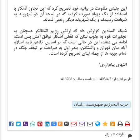
این جنبش مقاومت در بیانیه خود تصریح کرد که این تجاوز آشکار با
استفاده از یک پهپاد صورت گرفت که در نتیجه آن دو شهروند به
شهادت رسیدند و یک شهروند دیگر زخمی شدند.
شبکه المیادین گزارش داد که ارتش رژیم اشغالگر همچنان به
تجاوزات خود به جنوب لبنان که نقض آشکار توافق آتش بس است،
ادامه می دهند، این در حالی است که بر اساس تفاهم نامه اسلام
آباد میان تهران و واشنگتن، بندر اول به صراحت بر توقف جنگ در
تمام جبهه ها از جمله لبنان تصریح کرده است.
انتهای پیام/ر.ی/
تاریخ انتشار:
1405/4/5
| شناسه مطلب: 418708
حزب الله،رژیم صهیونیستی،لبنان















G
B
W
نظرات کاربران