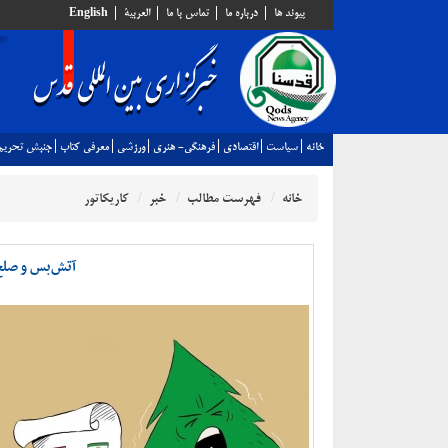
پيوند ها
درباره ما
تماس با ما
العربية
English
خانه
سياست
اقتصادي
فرهنگي- هنري
ورزشي
معرفي كتاب
جنبش تحريم
خانه
فهرست مطالب
خبر
کاریکاتور
آتش‌بس و صلح