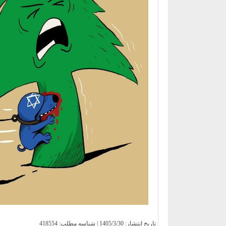
تاریخ انتشار:
1405/3/30
| شناسه مطلب: 418554