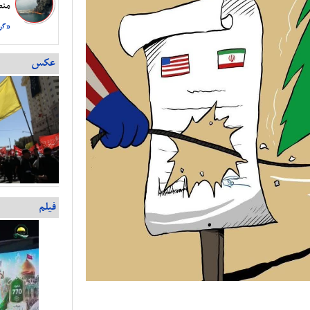
منطق 
«گرو
عکس
فیلم