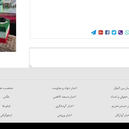





ار بين الملل
اخبار جهاد و مقاومت
شخصيت ها
 حقوقي و اسناد
اخبار مسجد الاقصي
عكس
ر جنبش تحريم
اخبار گردشگري
فيلم ها
بار آوارگان
اخبار ورزشي
اينفوگرافي