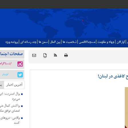
آوارگان
جهاد و مقاومت
مسجدالاقصي
شخصيت ها
بين الملل
سمن ها
چند رسانه اي
پرونده ويژه
صفحات اجتما
{ }
اینستاگرام
توییتر
 کاغذی در لبنان!
آخرین اخبار
پر
وال استریت: ایرا
می‌برد
واکنش کمال شرف
امضای توافق مک
ولایتی: نیروهای
کنند