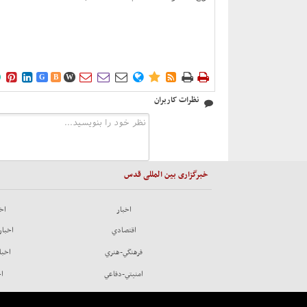











G
B
W
نظرات کاربران
خبرگزاری بین المللی قدس
اخبار
اخب
اقتصادي
اخبار
فرهنگي-هنري
اخبا
امنيتي-دفاعي
اخ