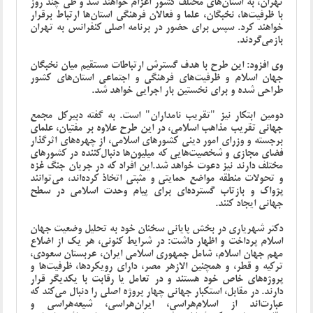
تهران، به استان‌های مختلف کشور اعزام خواهند شد و طی چند روز
با ظرفیت‌ها، نخبگان، علما و فعالان فرهنگی استان‌ها ارتباط برقرار
خواهند کرد. سپس برای حضور در برنامه اصلی کنفرانس به تهران
بازمی‌گردند.
وی افزود: این طرح با هدف گسترش ارتباطات مستقیم میان نخبگان
جهان اسلام و ظرفیت‌های فرهنگی و اجتماعی استان‌های کشور
طراحی شده و برای نخستین بار اجرایی خواهد شد.
دومین ابتکار نیز "تقریب نامداران" است. به گفته دبیرکل مجمع
جهانی تقریب مذاهب اسلامی، در این طرح علاوه بر مفتیان، علمای
برجسته و وزرای امور دینی کشورهای اسلامی، از چهره‌های اثرگذار
فضای مجازی و شخصیت‌هایی که میلیون‌ها دنبال‌کننده در کشورهای
مختلف دارند نیز دعوت خواهد شد.این افراد که در جریان جنگ غزه
و تحولات منطقه مواضع حمایتی و مثبتی اتخاذ کرده‌اند، می‌توانند
پژواک و بازتاب گسترده‌ای برای پیام وحدت اسلامی در سطح
جهانی ایجاد کنند.
دکتر شهریاری در بخش پایانی سخنان خود به تحلیل وضعیت جهان
اسلام پرداخت و اظهار داشت: در شرایط کنونی، هر یک از اضلاع
مهم جهان اسلام، شامل جمهوری اسلامی ایران، عربستان سعودی،
ترکیه و قطر، و همچنین الازهر مصر، دارای رویکردها، ظرفیت‌ها و
پروژه‌های خاص خود هستند و در تعامل یا رقابت با یکدیگر قرار
دارند. در مقابل، استکبار جهانی چهار پروژه اصلی را دنبال می‌کند که
عبارت‌اند از اسلام‌هراسی، ایران‌هراسی، شیعه‌هراسی و