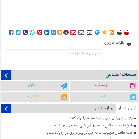















G
B
W
نظرات کاربران
صفحات اجتماعی
اینستاگرام
تلگرام
توییتر
آر اس اس
آخرین اخبار
پربازدیدترین
ولایتی: نیروهای خارجی باید منطقه را ترک کنند
پاسخ مقاومت اسلامی به تجاوز آمریکایی ـ سعودی لغو نشده است
حمله نظامیان صهیونیست به خبرنگار پرس‌تی‌وی در اردوگاه قلندیا