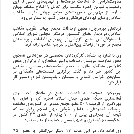
مقاومت‌هراسی که شناخت فرصت‌ها و تهدیدهای ناشی از این
وضعیت و تدوین راهبرد مناسب برای تعامل با اضلاع مختلف جهان
اسلام، از مهم‌ترین مأموریت‌های مجمع جهانی تقریب مذاهب
اسلامی و سایر نهادهای فرهنگی و دینی کشور به شمار می‌رود.
قربانعلی پورمرجان، معاون ارتباطات مجمع جهانی تقریب مذاهب
اسلامی، در دیدار اعضای کمیسیون فرهنگی مجلس شورای اسلامی
با مسئولان این مجمع، گزارشی از مهم‌ترین اقدامات و برنامه‌های
مجمع در حوزه ارتباطات بین‌الملل و تقریب مذاهب ارائه کرد.
وی با اشاره به تشکیل کارگروه‌های تخصصی در حوزه‌هایی همچون
محور مقاومت، عربستان، سادات و امور منطقه‌ای، از برگزاری موفق
کنفرانس منطقه‌ای مالزی با حضور شخصیت‌های سیاسی و مذهبی
این کشور خبر داد و گفت: برگزاری نشست‌های منطقه‌ای در
استان‌های خراسان شمالی و سیستان و بلوچستان نیز در دستور کار
قرار دارد.
پورمرجان همچنین به اقدامات مجمع در ماه‌های اخیر برای
فعال‌سازی شبکه علمای جهان اسلام اشاره کرد و افزود: با
بهره‌گیری از ظرفیت ۵۰۹ عضو مجمع عمومی در کشورهای مختلف،
ارتباطات گسترده‌ای با علما و نخبگان جهان اسلام برقرار شد که
نتیجه آن جمع‌آوری بیش از ۷۰۰ بیانیه از علمای ۴۳ کشور در
محکومیت جنایات رژیم صهیونیستی و حمایت از مقاومت بود.
وی ادامه داد: در این مدت ۱۳ وبینار بین‌المللی با حضور ۹۵