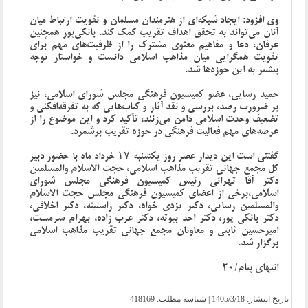
وی افزود: ایجاد شبکه‌ای از هنرمندان مسلمان و تقویت ارتباط میان
آنان می‌تواند به تحقق اهداف تقریب کمک کند. بانکی‌پور همچنین
عرفان، دعا و مفاهیم معنوی مشترک را از ظرفیت‌های مهم برای
تقویت همگرایی میان مذاهب اسلامی دانست و خواستار توجه
بیشتر به این حوزه‌ها شد.
حمید رسایی، عضو کمیسیون فرهنگی مجلس شورای اسلامی، نیز
بر ضرورت رصد، بررسی و نقد آثار و کتاب‌هایی که به تفرقه‌افکنی و
تضعیف وحدت اسلامی دامن می‌زنند، تأکید کرد و این موضوع را از
عرصه‌های مهم فعالیت فرهنگی در حوزه تقریب برشمرد.
گفتنی است این دیدار عصر روز یکشنبه ۱۷ خرداد ماه با حضور دبیر
کل مجمع جهانی تقریب مذاهب اسلامی، حجت الاسلام والمسلمین
دکتر آقا تهرانی رئیس کمیسیون فرهنگی مجلس شورای
اسلامی،برخی از اعضای کمیسیون فرهنگی مجلس حجت الاسلام
و‌المسلمین رسایی، دکتر یزدی خواه، دکتر راستینه، دکتر اخلاقی،
دکتر بانکی پور، دکتر احد بیوته، دکتر عرب زاده، بهرام سرمست،
امیرحسین ثابتی و معاونان مجمع جهانی تقریب مذاهب اسلامی
برگزار شد.
انتهای پیام/20
تاریخ انتشار:
1405/3/18
| شناسه مطلب: 418169