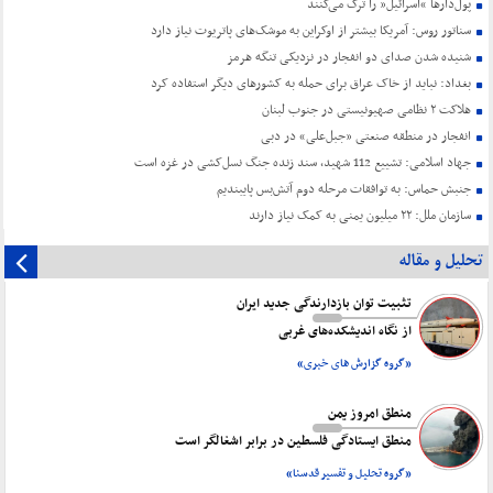
پول‌دارها “اسرائیل” را ترک می‌کنند
سناتور روس: آمریکا بیشتر از اوکراین به موشک‌های پاتریوت نیاز دارد
شنیده شدن صدای دو انفجار در نزدیکی تنگه هرمز
بغداد: نباید از خاک عراق برای حمله به کشورهای دیگر استفاده کرد
هلاکت ۲ نظامی صهیونیستی در جنوب لبنان
انفجار در منطقه صنعتی «جبل‌علی» در دبی
جهاد اسلامی: تشییع 112 شهید، سند زنده جنگ نسل‌کشی در غزه است
جنبش حماس: به توافقات مرحله دوم آتش‌بس پایبندیم
سازمان ملل: ۲۲ میلیون یمنی به کمک نیاز دارند
تحلیل و مقاله
تثبیت توان بازدارندگی جدید ایران
از نگاه اندیشکده‌های غربی
«گروه گزارش های خبری»
منطق امروز یمن
منطق ایستادگی فلسطین در برابر اشغالگر است
«گروه تحلیل و تفسیر قدسنا»