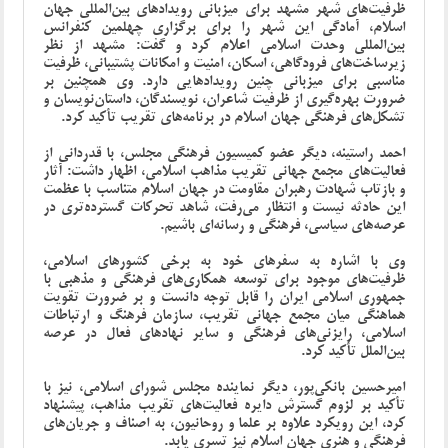
ظرفیت‌های شهر مشهد برای میزبانی رویدادهای بین‌المللی جهان
اسلام، آمادگی این شهر را برای برگزاری چهلمین کنفرانس
بین‌المللی وحدت اسلامی اعلام کرد و گفت: مشهد از نظر
زیرساخت‌های فرودگاهی، اسکان، امنیت و امکانات پشتیبانی، ظرفیت
مناسبی برای میزبانی چنین رویدادهایی دارد. وی همچنین بر
ضرورت بهره‌گیری از ظرفیت شاعران، نویسندگان، داستان‌نویسان و
تشکل‌های فرهنگی جهان اسلام در برنامه‌های تقریب تأکید کرد.
احمد راستینه، دیگر عضو کمیسیون فرهنگی مجلس، با قدردانی از
فعالیت‌های مجمع جهانی تقریب مذاهب اسلامی، اظهار داشت: آثار
و بازتاب شهادت رهبران مقاومت در جهان اسلام متناسب با عظمت
این حادثه نیست و انتظار می‌رفت، شاهد تحرکات گسترده‌تری در
عرصه‌های سیاسی، فرهنگی و رسانه‌ای باشیم.
وی با اشاره به سفرهای خود به برخی کشورهای اسلامی،
ظرفیت‌های موجود برای توسعه همکاری‌های فرهنگی و مذهبی با
جمهوری اسلامی ایران را قابل توجه دانست و بر ضرورت تقویت
هماهنگی میان مجمع جهانی تقریب، سازمان فرهنگ و ارتباطات
اسلامی، رایزنی‌های فرهنگی و سایر نهادهای فعال در عرصه
بین‌الملل تأکید کرد.
امیرحسین بانکی‌پور، دیگر نماینده مجلس شورای اسلامی، نیز با
تأکید بر لزوم گسترش دایره فعالیت‌های تقریب مذاهب، پیشنهاد
کرد، این رویکرد علاوه بر علما و روحانیون، به اصناف و جریان‌های
فرهنگی و هنری جهان اسلام نیز تسری یابد.