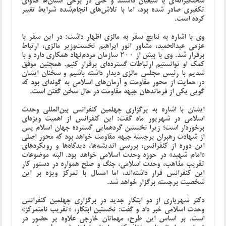
سختگیرانه‌ای با شیعیان داشتند و حتی در برخی استان‌ها فتاوای
تکفیری صادر شده بود، اما با تلاش‌های انجام‌شده شرایط تغییر
کرده است.
وی با اشاره به نتایج سفر به مالزی اظهار داشت: در این سفر با
عزمی عبدالحمید، مشاور انور ابراهیم نخست‌وزیر مالزی، ارتباط
برقرار شد. وی با بیش از ۲۰۰ سازمان مردم‌نهاد همکاری دارد و با
کمک او توانستیم ارتباطات گسترده‌ای برقرار کنیم. همچنین موفق
شدیم با رئیس مجلس مالزی دیدار داشته باشیم و سخنان ایشان
در حمایت از محور مقاومت و آرمان‌های اسلامی به گونه‌ای بود که
گویی یکی از فرماندهان جبهه مقاومت در حال سخن گفتن است.
ایشان با اشاره به برگزاری چهلمین کنفرانس بین‌المللی وحدت
اسلامی در شهریور ماه گفت: این کنفرانس از اهمیت ویژه‌ای
برخوردار است؛ زیرا نخستین گردهمایی گسترده جهان اسلام پس
از شهادت رهبران برجسته جبهه مقاومت خواهد بود که محور اصلی
این دوره از کنفرانس، بررسی اندیشه‌ها، دیدگاه‌ها و رویکردهای
«امام شهید» در حوزه وحدت اسلامی خواهد بود. البته موضوعات
تقریب مذاهب، وحدت اسلامی، جنگ و صلح همواره در دستور کار
این کنفرانس قرار داشته‌اند، اما امسال با تمرکز ویژه بر این
شخصیت برجسته برگزار خواهد شد.
دکتر شهریاری از دو ابتکار جدید در برگزاری چهلمین کنفرانس
وحدت اسلامی خبر داد و گفت: نخستین ابتکار، «تقریب نامتمرکز»
است. بر اساس این طرح، مهمانان خارجی علاوه بر حضور در