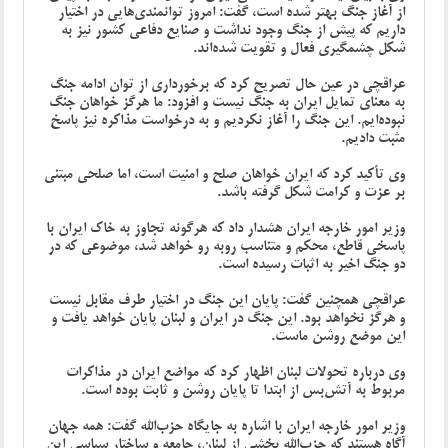
از آغاز جنگ بهتر شده است، گفت: امروز توانمندی‌هایی در اختیار
داریم که پیش از جنگ وجود نداشت و صنایع دفاعی کشور نیز به
شکل چشمگیری فعال و تقویت شده‌اند.
عراقچی در عین حال تصریح کرد که برخورداری از توان ادامه جنگ
به معنای تمایل ایران به جنگ نیست و افزود: ما هرگز خواهان جنگ
نبوده‌ایم. این جنگ را آغاز نکردیم و به درخواست مذاکره نیز پاسخ
مثبت دادیم.
وی تأکید کرد که ایران خواهان صلح و امنیت است، اما صلحی مبتنی
بر عزت و کرامت شکل گرفته باشد.
وزیر امور خارجه ایران هشدار داد که هرگونه تجاوز به خاک ایران با
پاسخی قاطع، محکم و متناسب روبه رو خواهد شد، موضوعی که در
دو جنگ اخیر به اثبات رسیده است.
عراقچی همچنین گفت: پایان این جنگ در اختیار طرف مقابل نیست
و هرگز نخواهد بود. این جنگ در ایران و لبنان پایان خواهد یافت و
این موضع روشن ماست.
وی درباره تحولات لبنان اظهار کرد که مواضع ایران در مذاکرات
مربوط به آتش‌بس از ابتدا تا پایان روشن و ثابت بوده است.
وزیر امور خارجه ایران با اشاره به جایگاه حزب‌الله گفت: همه جهان
آگاه هستند که حزب‌الله بخشی از لبنان، جامعه و ساختار سیاسی این