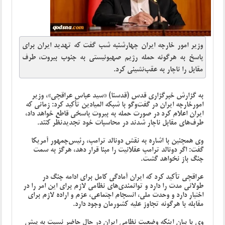
وزیر امور خارجه ایران چهارشنبه شب گفت که تهدید ایران برای
پاسخ به هرگونه حمله رژیم صهیونیستی به جنوب بیروت، طرف
مقابل را ناچار به عقب‌نشینی کرد.
به گزارش خبرگزاری قدس (قدسنا) «سید عباس عراقچی»، وزیر
امورخارجه ایران در گفت‌وگو با شبکه المیادین تأکید کرد: زمانی که
ایران اعلام کرد در صورت حمله به بیروت پاسخی قاطع خواهد داد،
طرف‌های مقابل ناچار شدند در محاسبات خود تجدیدنظر کنند.
وی همچنین با اشاره به نقش دونالد ترامپ، رئیس‌جمهور آمریکا
گفت: اگر دونالد ترامپ عقلانیت را مبنا قرار دهد، هرگز به سمت
جنگ باز نخواهد گشت.
عراقچی تأکید کرد که ایران آمادگی کامل برای ادامه جنگ در
طولانی مدت را دارد و توانمندی‌های نظامی لازم برای این امر را در
اختیار دارد و وحدت ملی، انسجام اجتماعی، عزم و اراده لازم برای
مقابله با هرگونه تجاوز علیه کشورمان وجود دارد.
وی با بیان اینکه وضعیت نظامی ایران در حال حاضر نسبت به پیش