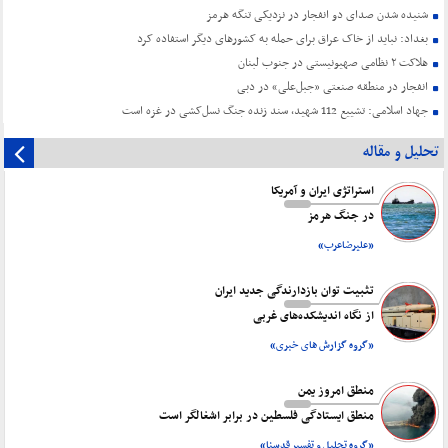
شنیده شدن صدای دو انفجار در نزدیکی تنگه هرمز
بغداد: نباید از خاک عراق برای حمله به کشورهای دیگر استفاده کرد
هلاکت ۲ نظامی صهیونیستی در جنوب لبنان
انفجار در منطقه صنعتی «جبل‌علی» در دبی
جهاد اسلامی: تشییع 112 شهید، سند زنده جنگ نسل‌کشی در غزه است
تحلیل و مقاله
استراتژی ایران و آمریکا
در جنگ هرمز
«علیرضاعرب»
تثبیت توان بازدارندگی جدید ایران
از نگاه اندیشکده‌های غربی
«گروه گزارش های خبری»
منطق امروز یمن
منطق ایستادگی فلسطین در برابر اشغالگر است
«گروه تحلیل و تفسیر قدسنا»