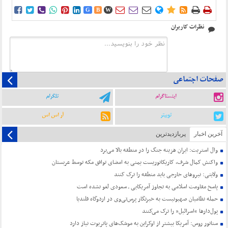















G
B
W
نظرات کاربران
صفحات اجتماعی
اینستاگرام
تلگرام
توییتر
آر اس اس
آخرین اخبار
پربازدیدترین
وال استریت: ایران هزینه جنگ را در منطقه بالا می‌برد
واکنش کمال شرف، کاریکاتوریست یمنی به امضای توافق مکه توسط عربستان
ولایتی: نیروهای خارجی باید منطقه را ترک کنند
پاسخ مقاومت اسلامی به تجاوز آمریکایی ـ سعودی لغو نشده است
حمله نظامیان صهیونیست به خبرنگار پرس‌تی‌وی در اردوگاه قلندیا
پول‌دارها “اسرائیل” را ترک می‌کنند
سناتور روس: آمریکا بیشتر از اوکراین به موشک‌های پاتریوت نیاز دارد