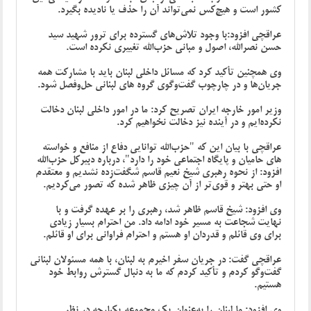
کشور است و هیچ‌کس نمی‌تواند آن را حذف یا نادیده بگیرد.
عراقچی افزود:با وجود تلاش‌های گسترده برای ترور شهید سید
حسن نصرالله، اصول و مبانی حزب‌الله تغییری نکرده است.
وی همچنین تأکید کرد که مسائل داخلی لبنان باید با مشارکت همه
جریان‌ها و در چارچوب گفت‌وگوی گروه های لبنانی حل‌وفصل شود.
وزیر امور خارجه ایران تصریح کرد: ما در امور داخلی لبنان دخالت
نکرده‌ایم و در آینده نیز دخالت نخواهیم کرد.
عراقچی با بیان این که "حزب‌الله توانایی دفاع از منافع و خواسته
های حامیان و پایگاه اجتماعی خود را دارد"، درباره دبیرکل حزب‌الله
افزود: از نحوه رهبری شیخ نعیم قاسم شگفت‌زده نشدیم و معتقدم
او حتی بهتر و قوی‌تر از آن چیزی ظاهر شده که تصور می‌کردیم.
وی افزود: شیخ قاسم ظاهر شد، رهبری را بر عهده گرفت و با
نهایت شجاعت به مسیر خود ادامه داد. من احترام بسیار زیادی
برای وی قائلم و قدردان او هستم و احترام فراوانی برای او قائلم.
عراقچی گفت: در جریان سفر اخیرم به لبنان، با همه مسئولان لبنانی
گفت‌وگو کردم و تأکید کردم که ما به دنبال گسترش روابط خود
هستیم.
وی افزود: ما لبنان را به‌عنوان یک مجموعه یکپارچه در نظر