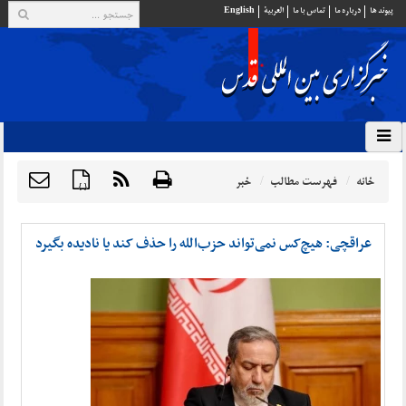
پيوند ها
درباره ما
تماس با ما
العربية
English
خانه
فهرست مطالب
خبر
{ }
عراقچی: هیچ‌کس نمی‌تواند حزب‌الله را حذف کند یا نادیده بگیرد