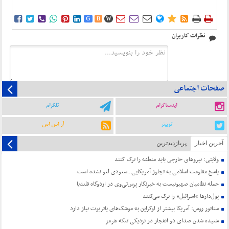















G
B
W
نظرات کاربران
صفحات اجتماعی
اینستاگرام
تلگرام
توییتر
آر اس اس
آخرین اخبار
پربازدیدترین
ولایتی: نیروهای خارجی باید منطقه را ترک کنند
پاسخ مقاومت اسلامی به تجاوز آمریکایی ـ سعودی لغو نشده است
حمله نظامیان صهیونیست به خبرنگار پرس‌تی‌وی در اردوگاه قلندیا
پول‌دارها “اسرائیل” را ترک می‌کنند
سناتور روس: آمریکا بیشتر از اوکراین به موشک‌های پاتریوت نیاز دارد
شنیده شدن صدای دو انفجار در نزدیکی تنگه هرمز