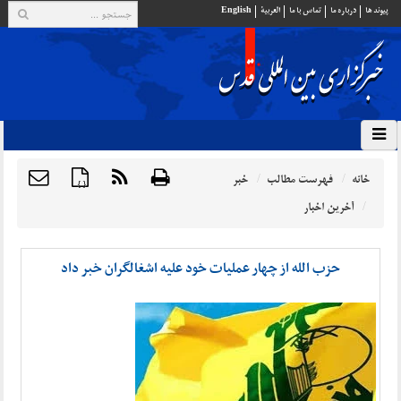
پيوند ها
درباره ما
تماس با ما
العربية
English
خانه
فهرست مطالب
خبر
{ }
آخرین اخبار
حزب الله از چهار عملیات خود علیه اشغالگران خبر داد