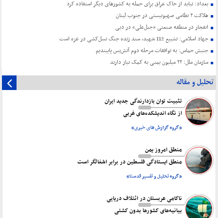
بغداد: نباید از خاک عراق برای حمله به کشورهای دیگر استفاده کرد
هلاکت ۲ نظامی صهیونیستی در جنوب لبنان
انفجار در منطقه صنعتی «جبل‌علی» در دبی
جهاد اسلامی: تشییع 112 شهید، سند زنده جنگ نسل‌کشی در غزه است
جنبش حماس: به توافقات مرحله دوم آتش‌بس پایبندیم
سازمان ملل: ۲۲ میلیون یمنی به کمک نیاز دارند
تحلیل و مقاله
تثبیت توان بازدارندگی جدید ایران
از نگاه اندیشکده‌های غربی
«گروه گزارش های خبری»
منطق امروز یمن
منطق ایستادگی فلسطین در برابر اشغالگر است
«گروه تحلیل و تفسیر قدسنا»
ناکامی عربستان در ائتلاف دریایی
بیانیه‌های کشورها بدون کشتی