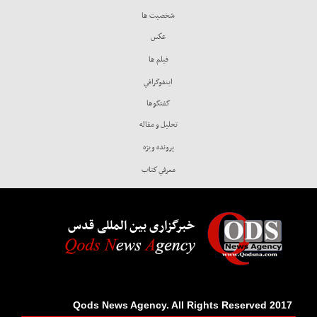
شخصيت ها
عكس
فيلم ها
اينفوگرافي
گفتگوها
تحليل و مقاله
پرونده ويژه
معرفي كتاب
خبرگزاری بین المللی قدس
2017 Qods News Agency. All Rights Reserved