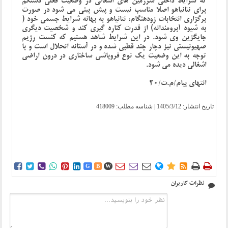
که شرایط داخلی سرزمین های اشغالی در وضعیت فعلی دستکم
برای نتانیاهو اصلا مناسب نیست و پیش بینی می شود در صورت
برگزاری انتخابات زودهنگام، نتانیاهو به بهانه شرایط جسمی خود (
به شیوه آبرومندانه) از قدرت کناره گیری کند و شخصیت دیگری
جایگزین وی شود. در این شرایط شاهد هستیم که کنست رژیم
صهیونیستی نیز دچار چند قطبی شده و در آستانه انحلال است و با
توجه به این وضعیت یک نوع فروپاشی ساختاری در درون اراضی
اشغالی دیده می شود.
انتهای پیام/م.ت/20
تاریخ انتشار:
1405/3/12
| شناسه مطلب: 418009















G
B
W
نظرات کاربران