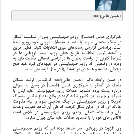
«حسن هانی‌زاده»
خبرگزاری قدس (قدسنا)؛
رژیم صهیونیستی پس‌ از شکست آشکار
در جنگ تحمیلی سوم، با تشدید معضلات درونی خود روبرو شده
است، براساس گزارش رسانه‌های عبری انتخابات کنونی قطبی ترین
و آشفته ترین انتخابات تاریخ جعلی رژیم است، ارزیابی ها در
شرایط کنونی از انباشت بحران ها در اراضی اشغالی حکایت دارد به
ویژه در وضعیتی که رژیم صهیونیستی در جبهه‌های نبرد خود هیچ
توفیقی نداشته و همچنان در همه آنها در حال فرسایش است.
در همین رابطه دکتر
«حسن هانی‌زاده» کارشناس ارشد مسائل
منطقه
در گفتگو با خبرگزاری قدس (قدسنا) در پاسخ به سوالی
درباره پشت پرده تشدید حملات رژیم صهیونیستی علیه لبنان با
تمرکز بر جنوب این کشور تاکید کرد: در واقع بعد از ناکامی مشترک
آمریکا و رژیم صهیونیستی در جنگ تحمیلی سوم و البته مقاومت
جانانه ای که در ایران شکل گرفت که طی آن شاهد تقویت وحدت
ملی و انسجام داخلی بودیم، رژیم صهیونیستی در تلاش است
ناکامی های خود را با تشدید حملات علیه لبنان جبران سازد.
وی افزود: در روزهای اخیر شاهد بوده ایم که رژیم صهیونیستی
دستکم 80 روستا در جنوب لبنان را ویران کرده و اهالی این مناطق