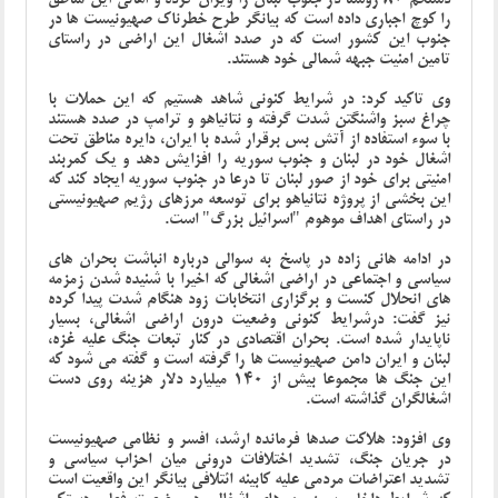
را کوچ اجباری داده است که بیانگر طرح خطرناک صهیونیست ها در
جنوب این کشور است که در صدد اشغال این اراضی در راستای
تامین امنیت جبهه شمالی خود هستند.
وی تاکید کرد: در شرایط کنونی شاهد هستیم که این حملات با
چراغ سبز واشنگتن شدت گرفته و نتانیاهو و ترامپ در صدد هستند
با سوء استفاده از آتش بس برقرار شده با ایران، دایره مناطق تحت
اشغال خود در لبنان و جنوب سوریه را افزایش دهد و یک کمربند
امنیتی برای خود از صور لبنان تا درعا در جنوب سوریه ایجاد کند که
این بخشی از پروژه نتانیاهو برای توسعه مرزهای رژیم صهیونیستی
در راستای اهداف موهوم "اسرائیل بزرگ" است.
در ادامه هانی زاده در پاسخ به سوالی درباره انباشت بحران های
سیاسی و اجتماعی در اراضی اشغالی که اخیرا با شنیده شدن زمزمه
های انحلال کنست و برگزاری انتخابات زود هنگام شدت پیدا کرده
نیز گفت: درشرایط کنونی وضعیت درون اراضی اشغالی، بسیار
ناپایدار شده است. بحران اقتصادی در کنار تبعات جنگ علیه غزه،
لبنان و ایران دامن صهیونیست ها را گرفته است و گفته می شود که
این جنگ ها مجموعا بیش از 140 میلیارد دلار هزینه روی دست
اشغالگران گذاشته است.
وی افزود: هلاکت صدها فرمانده ارشد، افسر و نظامی صهیونیست
در جریان جنگ، تشدید اختلافات درونی میان احزاب سیاسی و
تشدید اعتراضات مردمی علیه کابینه ائتلافی بیانگر این واقعیت است