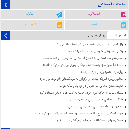
صفحات اجتماعی
اینستاگرام
تلگرام
توییتر
آر اس اس
آخرین اخبار
پربازدیدترین
وال استریت: ایران هزینه جنگ را در منطقه بالا می‌برد
ولایتی: نیروهای خارجی باید منطقه را ترک کنند
پاسخ مقاومت اسلامی به تجاوز آمریکایی ـ سعودی لغو نشده است
حمله نظامیان صهیونیست به خبرنگار پرس‌تی‌وی در اردوگاه قلندیا
پول‌دارها “اسرائیل” را ترک می‌کنند
سناتور روس: آمریکا بیشتر از اوکراین به موشک‌های پاتریوت نیاز دارد
شنیده شدن صدای دو انفجار در نزدیکی تنگه هرمز
بغداد: نباید از خاک عراق برای حمله به کشورهای دیگر استفاده کرد
هلاکت ۲ نظامی صهیونیستی در جنوب لبنان
انفجار در منطقه صنعتی «جبل‌علی» در دبی
جهاد اسلامی: تشییع 112 شهید، سند زنده جنگ نسل‌کشی در غزه است
جنبش حماس: به توافقات مرحله دوم آتش‌بس پایبندیم