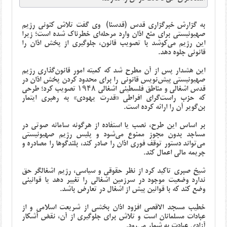
به گزارش خبرگزاری قدس (قدسنا) وی گفت تلاش کنونی رژیم
صهیونیستی برای منع اذان وارد مرحله‌ای خطرناک شده است؛ زیرا
این رژیم می‌کوشد با تصویب قانون، جلوگیری از پخش اذان را
قانونی جلوه دهد.
این هشدار پس از آن مطرح شد که کمیته امور قانون‌گذاری رژیم
صهیونیستی پیش‌نویس قانونی را برای محدود کردن پخش اذان در
قدس اشغالی و مناطق فلسطینی اشغالی ۱۹۴۸ تصویب کرد؛ طرحی
که حزب راست‌گرای افراطی «قدرت یهودی» به رهبری ایتمار
بن‌گویر آن را ارائه کرده است.
بر اساس این طرح، نصب یا استفاده از هرگونه سامانه صوتی در
مساجد بدون مجوز ممنوع می‌شود و پلیس رژیم صهیونیستی
می‌تواند دستور توقف فوری اذان را صادر کند، بلندگوها را مصادره و
جریمه مالی اعمال کند.
شیخ صبری تاکید کرد از نظر حقوقی و سیاسی، رژیم اشغالگر حق
ندارد وضعیت موجود در سرزمین اشغالی را تغییر دهد یا قوانینی
وضع کند که با قوانین پیش از اشغال در تعارض باشد.
خطیب مسجد الاقصی افزود اذان بخشی از شریعت اسلامی و از
عبادات مسلمانان است و تلاش برای جلوگیری از آن، نقض آشکار
آزادی عبادت به شمار می‌رود.