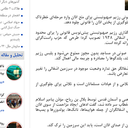
کشورهای دیگر ا
هلاکت ۲ نظامی صهیونیستی در جنوب لبنان
انفجار در منطق
 رژیم صهیونیستی برای منع اذان وارد مرحله‌ای خطرناک
وگیری از پخش اذان را قانونی جلوه دهد.
جنگ نسل‌کشی د
گذاری رژیم صهیونیستی پیش‌نویس قانونی را برای محدود
جنبش حماس: به 
کردن پخش اذان در قدس اشغالی و مناطق فلسطینی اشغالی ۱۹۴۸ تصویب کرد؛ طرحی که حزب راست‌گرای
پایبندیم
رائه کرده است.
سا
دارند
ه صوتی در مساجد بدون مجوز ممنوع می‌شود و پلیس رژیم
تحلیل و مقاله
، بلندگوها را مصادره و جریمه مالی اعمال کند.
حمایت هیئت رئی
عزتمندانه مقام 
غالگر حق ندارد وضعیت موجود در سرزمین اشغالی را تغییر
بیانیه کمیته حم
 تعارض باشد.
بیا
فلسطین ریاست ج
شهادت هنیه
«روز
می و از عبادات مسلمانان است و تلاش برای جلوگیری از
رسانه صهیونیستی
اقتصاد است
کرا
قصی و آسمان قدس توسط بلال بن رباح، مؤذن پیامبر اسلام
انف
خطاب سر داده شد، گفت ادعای ایجاد مزاحمت از سوی اذان
غالگران از جمله هواپیماها، تانک‌ها، بولدوزرها و بمب‌ها
«عبد
روا
 از صدای اذان است، باید این سرزمین را ترک کند.