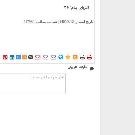
انتهای پیام/24
تاریخ انتشار:
1405/3/12
| شناسه مطلب: 417989











G
B
W
نظرات کاربران