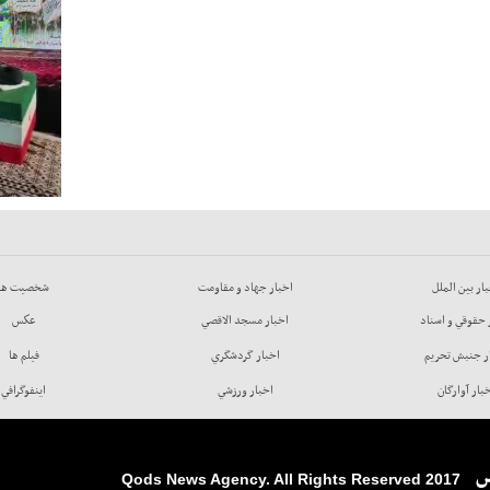
ار بين الملل
اخبار جهاد و مقاومت
شخصيت ها
 حقوقي و اسناد
اخبار مسجد الاقصي
عكس
ر جنبش تحريم
اخبار گردشگري
فيلم ها
بار آوارگان
اخبار ورزشي
اينفوگرافي
س
2017 Qods News Agency. All Rights Reserved