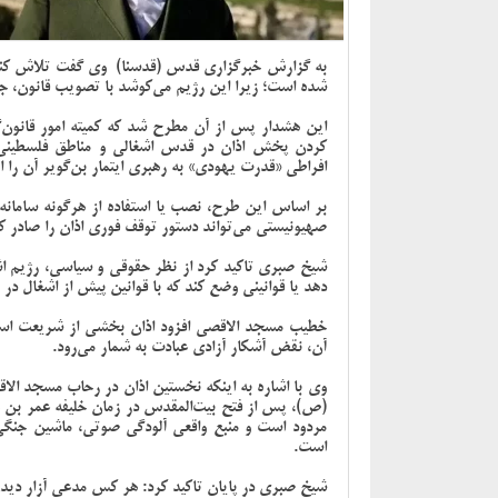
به گزارش خبرگزاری قدس (قدسنا) وی گفت تلاش کنونی
شده است؛ زیرا این رژیم می‌کوشد با تصویب قانون، جل
این هشدار پس از آن مطرح شد که کمیته امور قانون‌
افراطی «قدرت یهودی» به رهبری ایتمار بن‌گویر آن را ا
بر اساس این طرح، نصب یا استفاده از هرگونه سامان
صهیونیستی می‌تواند دستور توقف فوری اذان را صادر کند
شیخ صبری تاکید کرد از نظر حقوقی و سیاسی، رژیم اش
دهد یا قوانینی وضع کند که با قوانین پیش از اشغال در
خطیب مسجد الاقصی افزود اذان بخشی از شریعت اسلا
آن، نقض آشکار آزادی عبادت به شمار می‌رود.
وی با اشاره به اینکه نخستین اذان در رحاب مسجد الا
(ص)، پس از فتح بیت‌المقدس در زمان خلیفه عمر بن 
مردود است و منبع واقعی آلودگی صوتی، ماشین جنگی اش
است.
شیخ صبری در پایان تاکید کرد: هر کس مدعی آزار دیدن