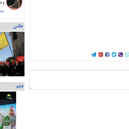
و دس
سردا
عکس





فیلم