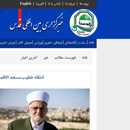
پيوند ها
درباره ما
تماس با ما
العربية
English
خانه
سياست
اقتصادي
فرهنگي- هنري
ورزشي
معرفي كتاب
جنبش تحريم
خانه
فهرست مطالب
خبر
آخرین اخبار
انتقاد خطیب مسجد الاقصی