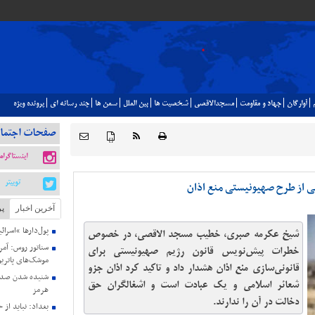
آوارگان
جهاد و مقاومت
مسجدالاقصي
شخصيت ها
بين الملل
سمن ها
چند رسانه اي
پرونده ويژه
صفحات اجتما
{ }
اینستاگرام
توییتر
 از طرح صهیونیستی منع اذان
آخرین اخبار
پر
پول‌دارها “اسرائ
شیخ عکرمه صبری، خطیب مسجد الاقصی، در خصوص
سناتور روس: آمری
خطرات پیش‌نویس قانون رژیم صهیونیستی برای
موشک‌های پاتریو
قانونی‌سازی منع اذان هشدار داد و تاکید کرد اذان جزو
شنیده شدن صدای
شعائر اسلامی و یک عبادت است و اشغالگران حق
هرمز
دخالت در آن را ندارند.
بغداد: نباید از 