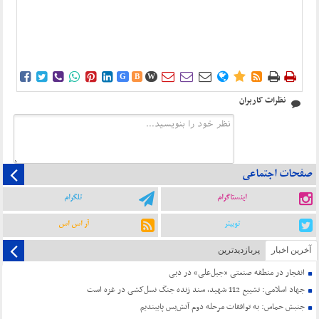















G
B
W
نظرات کاربران
صفحات اجتماعی
اینستاگرام
تلگرام
توییتر
آر اس اس
آخرین اخبار
پربازدیدترین
انفجار در منطقه صنعتی «جبل‌علی» در دبی
جهاد اسلامی: تشییع 112 شهید، سند زنده جنگ نسل‌کشی در غزه است
جنبش حماس: به توافقات مرحله دوم آتش‌بس پایبندیم