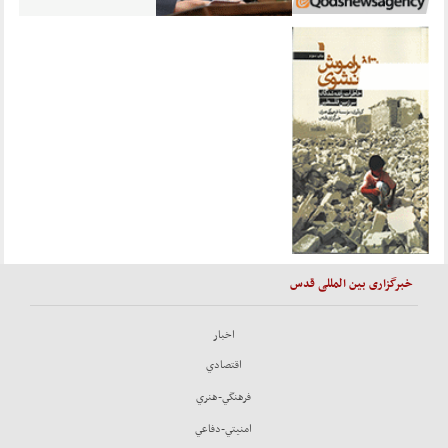
خبرگزاری بین المللی قدس
اخبار
اقتصادي
فرهنگي-هنري
امنيتي-دفاعي