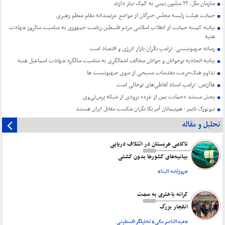
سازمان ملل: ۲۲ میلیون یمنی به کمک نیاز دارند
حمایت هیئت رئیسه مجلس خبرگان از مواضع عزتمندانه مقام معظم رهبری
بیانیه کمیته حمایت از انقلاب اسلامی مردم فلسطین ریاست جمهوری به مناسبت سالروز شهادت
هنیه
رسانه صهیونیستی: ترامپ نگران بازار انرژی و اقتصاد است
بیانیه اتحادیه نوجوانان و جوانان مخالف اشغالگری به مناسبت سالگرد شهادت اسماعیل هنیه
تداوم هتک‌حرمت مقدسات مسیحی از سوی صهیونیست ها
هاآرتص: ترامپ استاد لفاظی‌های توخالی است
پخش مستند «حمایت یمن از غزه» بزودی از شبکه پرس‌تی‌وی
نیویورک تایمز: هم‌پیمانان آمریکا نگران شکست مقابل ایران هستند
تحلیل و مقاله
ناکامی عربستان در ائتلاف دریایی
بیانیه‌های کشورها بدون کشتی
«روزنامه البنا»
کرانه باختری به سمت
انفجار بزرگ
«عبدالناصر مکی» تحلیلگر فلسطینی