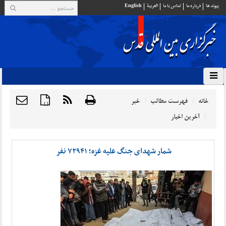
پيوند ها
درباره ما
تماس با ما
العربية
English
خانه
فهرست مطالب
خبر
{ }
آخرین اخبار
شمار شهدای جنگ علیه غزه؛ ۷۲۹۴۱ نفر