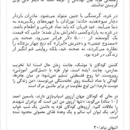
زمستانی غزه، جان کودکانی را گرفته است که دیگر نایی برای
گریستن نداشتند.
در غزه، گرسنگی با جنین متولد می‌شود. مادران باردار
دچار سوءتغذیه حادند؛ نوزادان با چهره‌های رنگ‌پریده به
دنیا می‌آیند. عید قربان که باید نماد قربانی و اطعام باشد،
در غزه به پارادوکسی دلخراش بدل شده؛ جایی که قیمت
یک گوسفند از
۵,۰۰۰
دلار فراتر می‌رود. صحنه پدر
«ممدوح عشی» و دخترش «أبرار» که ذبح چهار بزغاله را
نظاره می‌کردند، نه صحنه عید، بلکه روایتی غم انگیز از
زندگی در غزه بود.
کشتن کودکان با موشک، جنایت زمان حال است؛ اما تخریب
مدارس، جنایت آینده است. نوار غزه با «نسل‌کشی آموزشی»
روبروست. اما روح فلسطینی تسلیم نمی‌شود؛ در میان چادرها،
کودکی با مداد شکسته روی تخته‌سنگی می‌نویسد: «من زندگی را
دوست دارم»؛ این اوج مقاومت در برابر ماشین مرگ است
در حالی که کودکان جهان آرزوی اسباب‌بازی دارند، یاسمین احمد
(۱۰ ساله) می‌گوید: «تنها آرزوی من این است که برادران شهیدم
را ملاقات کنم». آرزوهای کودکان غزه به داشتن یک شب خواب
آرام، یک لیوان آب سالم و یک وعده غذای معمولی محدود شده
است.
انتهای پیام/20