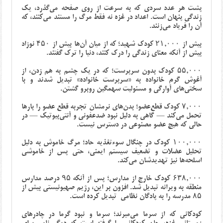
پشت هر عدد سردی که به سرعت از روی صفحه می‌گذرد، یک
زندگی پنهان است. اعداد در غزه نه فقط مرگ را مستند می‌کنند، که
آن را فریاد می‌زنند.
بیش از ۲۱,۰۰۰ کودک شهید؛ که از میان آن‌ها بیش از ۴۵۰ نوزاد
پیش از آنکه معنای زندگی را درک کنند، دنیا را ترک گفتند
.
۵۵,۰۰۰ کودک بدون سرپرست؛ که در یک چشم به هم زدن، از
آغوش گرم خانواده به «سرپرست خانواده» تبدیل شدند و با
سختی‌های آوارگی و مسئولیت سهمگین روبرو گشتن
.
۷,۰۰۰ کودک قطع‌عضو؛ بدن‌های نرمشان تجربه قطع عضو را بارها
تحمل می‌کند — گاهی به دلیل نبود ضدعفونی و آنتی‌بیوتیک — در
حالی که هیچ عضو مصنوعی در دسترس نیست.
۱۰۰,۰۰۰ کودک در چنگال سوءتغذیه حاد؛ مرگ خاموش به دلیل
تحلیل عضلات و تضعیف سیستم ایمنی، حتی پس از خاموشی
اسلحه‌ها نیز تهدیدشان می‌کند.
۶۳۸,۰۰۰ کودک خارج از مدارس؛ پس از آنکه ۹۵ درصد مدارس
منطقه به ویرانه تبدیل شد. افزون بر این، رژیم صهیونیستی بیش از
۸۵ مدرسه را به پادگان نظامی تبدیل کرده است.
کودکانی که از سرما می‌میرند؛ سرما و نبود گرما در چادرهای