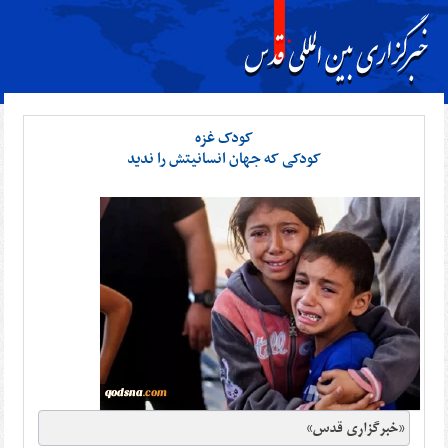
کودک غزه
کودکی که جهان انسانیتش را ندید
«خبرگزاری قدس»