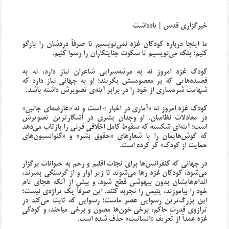
خبرگزاری قدس | یادداشت
ما اینجا درباره کودکان غزه نمی‌نویسیم تا صرفاً دردشان را بازگو
کنیم؛ بلکه می‌نویسیم تا سکوت جنایتکاران را رسوا کنیم.
کودک غزه امروز نه به مرثیه‌سرایی شاعران نیاز دارد، نه به
قصیده‌هایی که بر معصومیتش بگریند؛ او به جهانی نیاز دارد که
شهامت شرمساری از خود را در برابر آینه‌ی تصویرش داشته باشد
.
کودک غزه امروز نه «آماری در اخبار » است و نه «عارضه‌ای جانبی»
در معادلات نظامیان. او وجدان بشری در آشکارترین تصویرش
است؛ آینه‌ای شکسته که سقوط کامل اخلاقیِ قرنی را بازتاب می‌دهد
که گوش‌هایمان را با شعارهای «حقوق بشر» و «کنوانسیون‌های
حمایت از کودک» کر کرده است
.
در جهانی که کنفرانس‌ها برای نجات اقلیم و رحم به حیوانات برگزار
می‌شود، کودکان غزه رها می‌شوند تا زیر آوار و از گرسنگی بمیرند،
اندام‌هایشان بدون بیهوشی قطع شود، و پیش از آنکه هجای نام
خود را بیاموزند، یتیمی را تجربه کنند. این صرفاً یک تراژدی نیست؛
این بزرگ‌ترین رسوایی عصر ماست؛ رسوایی که ثابت می‌کند در
ترازوی قدرتِ حاکم، برخی خون‌ها مصون و برخی مباحند، و کودکیِ
غزه عمداً از تعریف «انسانیت» حذف شده است
.