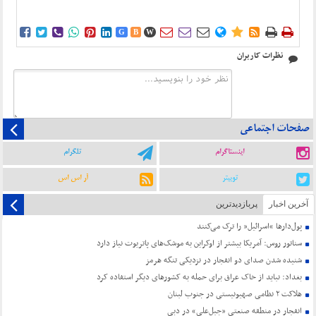















G
B
W
نظرات کاربران
صفحات اجتماعی
اینستاگرام
تلگرام
توییتر
آر اس اس
آخرین اخبار
پربازدیدترین
پول‌دارها “اسرائیل” را ترک می‌کنند
سناتور روس: آمریکا بیشتر از اوکراین به موشک‌های پاتریوت نیاز دارد
شنیده شدن صدای دو انفجار در نزدیکی تنگه هرمز
بغداد: نباید از خاک عراق برای حمله به کشورهای دیگر استفاده کرد
هلاکت ۲ نظامی صهیونیستی در جنوب لبنان
انفجار در منطقه صنعتی «جبل‌علی» در دبی