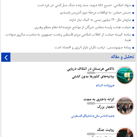
جهاد اسلامی: تشییع 112 شهید، سند زنده جنگ نسل‌کشی در غزه است
جنبش حماس: به توافقات مرحله دوم آتش‌بس پایبندیم
سازمان ملل: ۲۲ میلیون یمنی به کمک نیاز دارند
حمایت هیئت رئیسه مجلس خبرگان از مواضع عزتمندانه مقام معظم رهبری
بیانیه کمیته حمایت از انقلاب اسلامی مردم فلسطین ریاست جمهوری به مناسبت سالروز شهادت
هنیه
رسانه صهیونیستی: ترامپ نگران بازار انرژی و اقتصاد است
تحلیل و مقاله
ناکامی عربستان در ائتلاف دریایی
بیانیه‌های کشورها بدون کشتی
«روزنامه البنا»
کرانه باختری به سمت
انفجار بزرگ
«عبدالناصر مکی» تحلیلگر فلسطینی
روایت جنگ