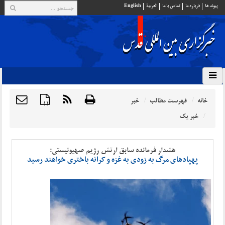
پيوند ها
درباره ما
تماس با ما
العربية
English
خانه
فهرست مطالب
خبر
{ }
خبر یک
هشدار فرمانده سابق ارتش رژیم صهیونیستی:
پهپادهای مرگ به زودی به غزه و کرانه باختری خواهند رسید