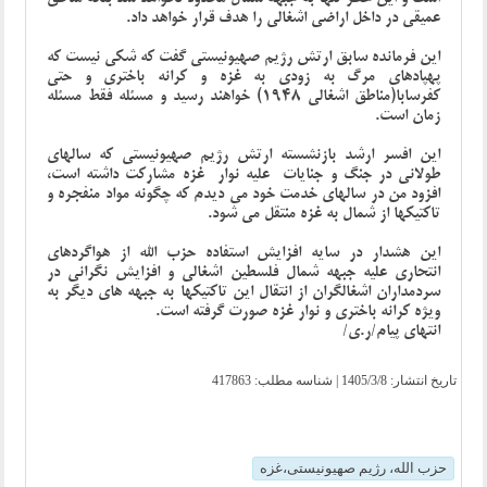
عمیقی در داخل اراضی اشغالی را هدف قرار خواهد داد.
این فرمانده سابق ارتش رژیم صهیونیستی گفت که شکی نیست که
پهپادهای مرگ به زودی به غزه و کرانه باختری و حتی
کفرسابا(مناطق اشغالی 1948) خواهند رسید و مسئله فقط مسئله
زمان است.
این افسر ارشد بازنشسته ارتش رژیم صهیونیستی که سالهای
طولانی در جنگ و جنایات علیه نوار غزه مشارکت داشته است،
افزود من در سالهای خدمت خود می دیدم که چگونه مواد منفجره و
تاکتیکها از شمال به غزه منتقل می شود.
این هشدار در سایه افزایش استفاده حزب الله از هواگردهای
انتحاری علیه جبهه شمال فلسطین اشغالی و افزایش نگرانی در
سردمداران اشغالگران از انتقال این تاکتیکها به جبهه های دیگر به
ویژه کرانه باختری و نوار غزه صورت گرفته است.
انتهای پیام/ر.ی/
تاریخ انتشار:
1405/3/8
| شناسه مطلب: 417863
حزب الله، رژیم صهیونیستی،غزه