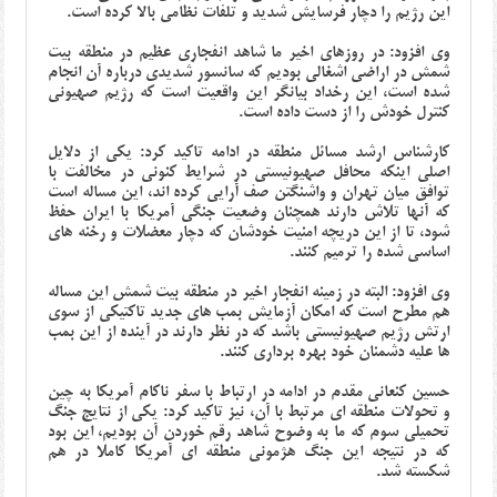
این رژیم را دچار فرسایش شدید و تلفات نظامی بالا کرده است.
وی افزود: در روزهای اخیر ما شاهد انفجاری عظیم در منطقه بیت
شمش در اراضی اشغالی بودیم که سانسور شدیدی درباره آن انجام
شده است، این رخداد بیانگر این واقعیت است که رژیم صهیونی
کنترل خودش را از دست داده است.
کارشناس ارشد مسائل منطقه در ادامه تاکید کرد: یکی از دلایل
اصلی اینکه محافل صهیونیستی در شرایط کنونی در مخالفت با
توافق میان تهران و واشنگتن صف آرایی کرده اند، این مساله است
که آنها تلاش دارند همچنان وضعیت جنگی آمریکا با ایران حفظ
شود، تا از این دریچه امنیت خودشان که دچار معضلات و رخنه های
اساسی شده را ترمیم کنند.
وی افزود: البته در زمینه انفجار اخیر در منطقه بیت شمش این مساله
هم مطرح است که امکان آزمایش بمب های جدید تاکتیکی از سوی
ارتش رژیم صهیونیستی باشد که در نظر دارند در آینده از این بمب
ها علیه دشمنان خود بهره برداری کنند.
حسین کنعانی مقدم در ادامه در ارتباط با سفر ناکام آمریکا به چین
و تحولات منطقه ای مرتبط با آن، نیز تاکید کرد: یکی از نتایج جنگ
تحمیلی سوم که ما به وضوح شاهد رقم خوردن آن بودیم، این بود
که در نتیجه این جنگ هژمونی منطقه ای آمریکا کاملا در هم
شکسته شد.