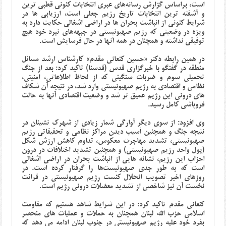
است، براساس گزارش رسانه‌های عبری انتخابات کنونی قطبی ترین
و آشفته ترین انتخابات تاریخ رژیم جعلی است، ارزیابی ها در
شرایط کنونی از انباشت بحران ها در اراضی اشغالی حکایت دارد به
ویژه در وضعیتی که رژیم صهیونیستی در جبهه‌های نبرد خود هیچ
توفیقی نداشته و همچنان در همه آنها در حال فرسایش است.
در همین رابطه دکتر
«حسین کنعانی مقدم» کارشناس ارشد مسائل
منطقه
در گفتگو با خبرگزاری قدس (قدسنا) تاکید کرد: بعد از جنگ
تحمیلی سوم و ضربات سنگینی که از لحاظ اطلاعاتی، امنیتی،
نظامی و اقتصادی به رژیم صهیونیستی وارد شد، در نتیجه آن شکاف
های درونی این رژیم عمیق تر شد و وضعیت اقتصادی آنها به حالت
فروپاشی کامل رسید.
وی افزود: از سوی دیگر آوارگی شمار زیادی از شهرک نشینان در
نتیجه جنگ و همچنین آسیب دیدن مراکز نظامی و تحقیقاتی رژیم
صهیونیستی، تشدید مهاجرت معکوس، تداوم کاهش ارزش شکل
(پول واحد رژیم صهیونیستی) و همچنین تشدید اختلافات در درون
احزاب این رژیم، نشانه هایی از انباشت بحران در اراضی اشغالی
است که به طور جدی صهیونیست‌ها را گرفتار کرده است. در
روزهای اخیر تصویب انحلال کنست رژیم صهیونیستی در قرائت
نخست آن نیز شاخصی از تشدید معضلات درونی رژیم است.
کنعانی مقدم تاکید کرد: در این شرایط شاهد هستیم که مقاومت
اسلامی حزب الله لبنان همچنان به حملات و عملیات های منحصر
بفرد خود علیه رژیم صهیونیستی در جنوب لبنان ادامه می دهد که