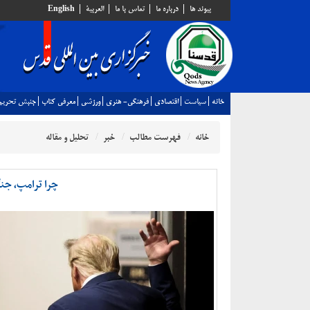
پيوند ها
درباره ما
تماس با ما
العربية
English
خانه
سياست
اقتصادي
فرهنگي- هنري
ورزشي
معرفي كتاب
جنبش تحريم
خانه
فهرست مطالب
خبر
تحلیل و مقاله
چرا ترامپ، جنگ