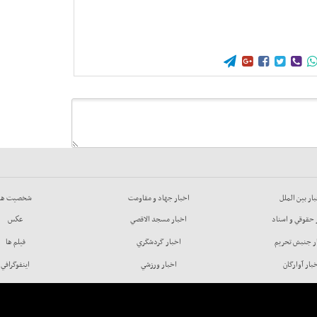





ار بين الملل
اخبار جهاد و مقاومت
شخصيت ها
 حقوقي و اسناد
اخبار مسجد الاقصي
عكس
ر جنبش تحريم
اخبار گردشگري
فيلم ها
بار آوارگان
اخبار ورزشي
اينفوگرافي