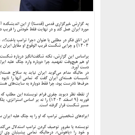
به گزارش خبرگزاری قدس (قدسنا) از این اندیشکده آم
مورد ایران عمل کند و در نهایت فقط خودش را فریب دا
این اتاق فکر در مطلبی با عنوان «چرا ترامپ باخت؟»، ب
۱۴۰۴) و چرایی شکست قریب الوقوع او مقابل ایران پرداخته است.
براساس این گزارش، نکته شگفت‌انگیز درباره شکست 
او هم هیچ‌وقت نفهمید چرا دوباره وارد جنگ علیه ای
دست آورد.
در حالیکه مدام می‌گوید ایران نباید به سلاح هسته‌
تاسیسات هسته‌ای ایران گفت که تمامی آنها را نابود 
حرف‌ها نادرست بود، چرا فقط دوباره به سایت‌های هسته
از نقطه نظر
دیوید جفری فرام
نویسنده این مطلب که 
فوریه (۹ اسفند ۱۴۰۴) را نه بر اساس 
مسیر شکست قرار گرفته است.
ایرادهای شخصیتی ترامپ که او را به جنگ علیه ایران س
نویسنده با مغرور توصیف کردن ترامپ استدلال می‌کند
و خود را «باهوش». درحالیکه تمامی پیشینیان وی از 