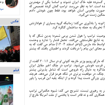
ی گسترده علیه خاک ایران نشوند و اساسا یکی از مهمترین
و دس
شده است. اما به نظر می‌رسد ترامپ گمان کرده تصمیمی که
سردا
به صورت جادویی آسان خواهد بود، فقط چون خودش «آدم
گین ژست می‌گیرد.
عکس
یسنده در تشریح این خصوصیت ترامپ، شورش ۶ ژانویه را یادآوری می‌کند؛ زمانیکه گروه بسیاری از هوادارنش
صوصیت ترامپ را هول شدن برمی شمرد؛ بدین شکل که با
به نتایج نظرسنجی می‌افتد، تحمل فشار را ندارد و وحشت
کرده و مسیرش را عوض می‌کند. به عنوان مثال وی از اواسط ماه مارس (اواخر اسفند ۱۴۰۴) مدام می گفت که به
م معنای این پیام را دریافت کردند و اطمینان یافتند که بیشتر
 که
مارکو روبیو
وزیر خارجه کنونی او در سال ۲۰۱۶ گفت، از
فریب خویش می‌شود. ترامپ در جنگ اخیر مقابل ایران
 مذاکره به دنبال راه خروجی است که شامل پذیرش بیشتر
فیلم
 جنگ، در موقعیت برتری در تنگه هرمز قرار می‌دهد. هرچند
ی بزرگی دست پیدا کرده و از اینکه بقیه این فریب را باور
قادر به رهبری نیست، تشریح می کند: شیوه حکمرانی ترامپ
همکاری کند و نه قادر است با بخشی از ملت آمریکا خارج از