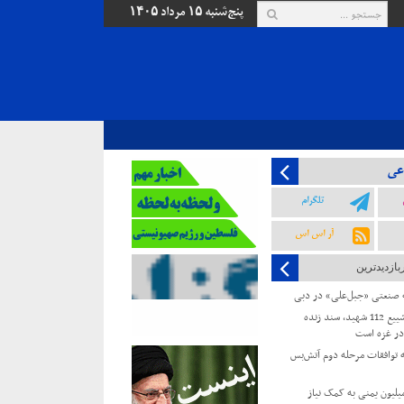
پنج‌شنبه ۱۵ مرداد ۱۴۰۵
عی
تلگرام
آر اس اس
بازدیدترین
ه صنعتی «جبل‌علی» در دبی
جهاد اسلامی: تشییع 112 شهید، سند زنده
ر غزه است
توافقات مرحله دوم آتش‌بس
زمان ملل: ۲۲ میلیون یمنی به کمک نیاز