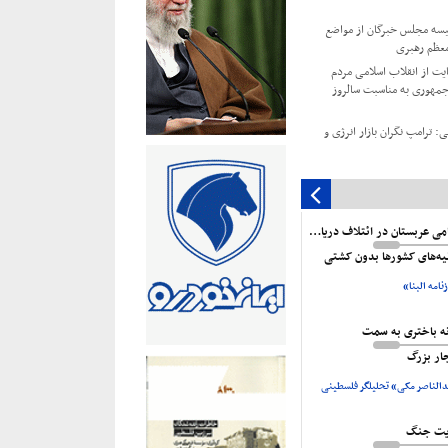
سه مجلس خبرگان از مواضع
معظم رهبری
ایت از انقلاب اسلامی مردم
مهوری به مناسبت سالروز
: ترامپ نگران بازار انرژی و
وجوانان و جوانان مخالف
اسبت سالگرد شهادت اسماعیل
ناکامی عربستان در ائتلاف دریایی
ت مقدسات مسیحی از سوی
نیه‌های کشورها بدون کشتی
ستاد لفاظی‌های توخالی است
نامه البنا»
یت یمن از غزه» بزودی از
نه باختری به سمت
م‌پیمانان آمریکا نگران شکست
جار بزرگ
د
الناصر مکی» تحلیلگر فلسطینی
یت جنگ