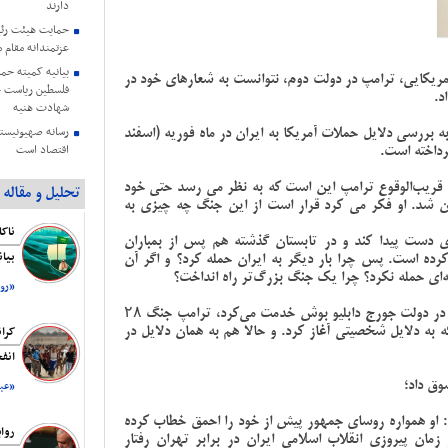
دارند
حمایت هیئت رئی
عزتمندانه مقام 
بیانیه کمیته حم
ریکایی، ترامپ در دولت دوم، نتوانست به شعارهای خود در
فلسطین ریاست ج
د.
شهادت هنیه
ه بررسی دلایل حملات آمریکا به ایران در ماه فوریه (اسفند
رسانه صهیونیستی
اقتصاد است
بیانیه اتحادیه ن
قریب‌الوقوع ترامپ این است که به نظر می رسد حتی خود
تحلیل و مقاله
اشغالگری به من
ران شد. او فکر می کرد قرار است از این جنگ چه چیزی به
هنیه
تداوم هتک‌حرم
ای دست پیدا کند و در تابستان گذشته هم پس از بمباران
صهیونیست ها
کرده است. پس چرا بار دیگر به ایران حمله کرد؟ و اگر آن
بیا
‌ای حمله نکرد؟ چرا یک جنگ بزرگ‌تر راه انداخت؟
هاآرتص: ترامپ ا
«روز
پخش مستند «حما
در دولت
جورج دابلیو بوش
خدمت می‌کرد، ترامپ جنگ ۲۸
شبکه پرس‌تی‌وی
استراتژی، بلکه به دلایل شخصیتی آغاز کرد. و حالا هم به همان دلایل در
کرا
نیویورک تایمز: ه
انف
مقابل ایران هستن
وق داد؛
«عبد
: او همواره روسای جمهور پیش از خود را احمق خطاب کرده
روا
زمان پیروزی انقلاب اسلامی ایران در برابر تهران رفتار