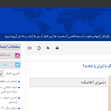
آوارگان
جهاد و مقاومت
مسجدالاقصي
شخصيت ها
بين الملل
سمن ها
چند رسانه اي
پرونده ويژه
صفحات اجتما
{ }
اینستاگرام
توییتر
 با ایران را باخت؟
آخرین اخبار
پر
انفجار در منطق
«شورای آتلانتیک»
جنگ نسل‌کشی د
جنبش حماس: به 
پایبندیم
سا