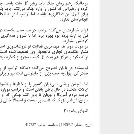
درحالیکه رهبر زمان جنگ باید رهبر کل ملت باشد. جنگ
کرده و رهبرانی که کشور را وارد جنگ می‌کنند، باید بت
برای قبول این فداکاری‌ها باشند. اما ترامپ قادر به 
انجام شان ندارد.
فرام خاطرنشان می‌کند: ترامپ در سه سال نخست دوره
قبل به ارث برده بود بهره برد. اما با شروع همه‌گیری
گردنش بیندازد.
در دولت دوم هم مهم‌ترین فعالیت او ثروت‌اندوزی آشک
فشار جنگ‌های تجاری فاجعه‌بار وی تضعیف شده است. ا
ارائه نکرد و هرگز هم به دنبال کسب مجوز از کنگره نرف
نویسنده در پایان تصریح می‌کند: دیدگاه ترامپ از ری
صادر کن، پول به جیب بزن، از چاپلوسی لذت ببر و برای
اما با چنین روشی نمی‌توان کشور را از خطرها و دشوا
ایالات متحده در حال پایان یافتن است و ترامپ دوبا
فریب مردم آمریکا و جهان تا باور کنند جنگی که او 
تاریخ؛ آن‌قدر بزرگ که قابل‌باور نیست و احتمالا خیلی 
انتهای پیام/20
تاریخ انتشار:
1405/3/5
| شناسه مطلب: 417787