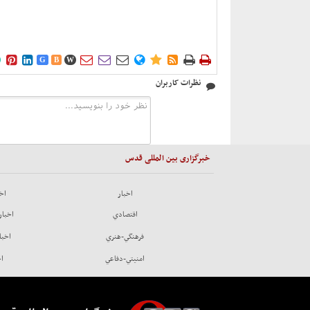











G
B
W
نظرات کاربران
خبرگزاری بین المللی قدس
اخبار
اخب
اقتصادي
اخبار
فرهنگي-هنري
اخبا
امنيتي-دفاعي
اخ