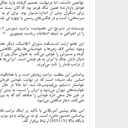
تهاجمی داشتند، اما درنهایت تصمیم گرفتند وارد جنگ
عوامل بازدارنده همین تنگه هرمز بود که الان بسته 
برای دیگران بیش از اندازه دشوار بود، برای او 
سرسختی» است و در عکس‌های رسمی با چهره ای خشم
نو
را در اعتراض به نتیجه انتخابات ریاست جمهوری ۲۰۲۰ تحریک به حمله به ساختمان کنگره کرد.
این عضو ارشد اندیشکده شورای آتلانتیک، دیگر خ
وجود تمامی لاف زدن‌ها و خودستایی‌ها، وقتی نگاهش 
دنبال پایان جنگ با ایران به هر قیمتی است. ایرانی‌ها ه
از ترامپ فشار را تاب می‌آورند.
براساس این مطلب، ترامپ زودباور است و یا همانگونه
اساس یک «شیاد» است که در نهایت خودش قربانی 
خواستار «تسلیم بی‌قیدوشرط» شد. اما حالا در حال
خواسته‌های تهران می‌شود و ایران را نسبت به پیش از
در عین حال سعی دارد خودش را متقاعد کند که به پیروز
نمی‌کنند، دچار شگفتی می‌شود.
این مقام پیشین آمریکایی با تاکید بر اینکه ترامپ 
براساس «دستور دادن» است. او نه می‌تواند با دو حزب 
پایگاه ماگا (MAGA) ارتباط برقرار کند.