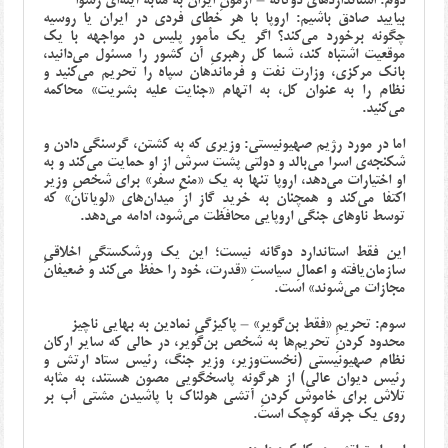
دوم: استانداردهای دوگانه – آزمونِ ایران به مثابه آینه‌ای رسوا
بیایید صادق باشیم: اروپا با هر خطای فردی در ایران یا روسیه
چگونه برخورد می‌کند؟ اگر یک مأمور پلیس در مواجهه با یک
موقعیت اشتباه کند، شما کل رهبریِ آن کشور را مسئول می‌دانید،
بانک مرکزی، وزارت نفت و فرماندهان سپاه را تحریم می‌کنید و
نظام را به عنوان کل، به اتهام «جنایت علیه بشریت» محاکمه
می‌کنید.
اما در مورد رژیم صهیونیستی: وزیری که به کشتن، گرسنگی دادن و
شکنجه‌ی اسرا می‌بالد و دولتی پشت سرش از او حمایت می‌کند و به
او اختیارات می‌دهد، اروپا تنها به یک «منعِ سفر» برای شخصِ وزیر
اکتفا می‌کند و همچنان به خریدِ گاز از میدان‌های «لویاتان» که
توسط ناوهای جنگی اروپایی محافظت می‌شود، ادامه می‌دهد.
این فقط استاندارد دوگانه نیست؛ این یک ورشکستگیِ اخلاقیِ
سازمان‌یافته و اعمالِ سیاستِ «قدرت، خود را حفظ می‌کند و ضعیفان
مجازات می‌شوند» است.
سوم: تحریمِ «فقط بن‌گویر» – پاکیزگیِ نمادین به بهایی ناچیز
محدود کردنِ تحریم‌ها به شخص بن‌گویر، در حالی که سایر ارکان
نظام صهیونیستی (نخست‌وزیر، وزیر جنگ، رئیس ستاد ارتش و
رئیس دیوان عالی) از هرگونه پاسخگویی مصون هستند، به مثابه
تلاش برای خاموش کردنِ آتشی هولناک با پاشیدن مشتی آب بر
روی یک جرقه کوچک است.