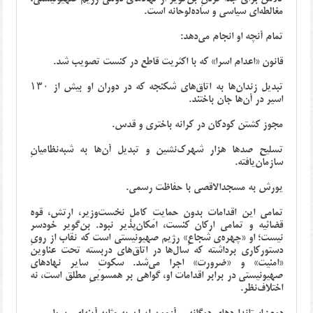
مغالطه‌ای سیاسی و ساده‌لوحانه است.
تمام آنچه او انجام می‌دهد:
قانون «اعدام اسرا» که با اکثریت قاطع در کنست تصویب شد.
تبدیل زندان‌ها به اتاق‌های شکنجه که در دوران او بیش از ۱۳۰
اسیر در آن‌ها جان باختند.
مجوز کشتن کودکان در کرانه باختری و قدس.
تسلیح صدها هزار شهرک‌نشین و تبدیل آن‌ها به شبه‌نظامیانِ
سازمان‌یافته.
یورش به مسجدالاقصی با حفاظت رسمی.
تمامی این اقدامات بدون حمایتِ کاملِ نخست‌وزیر، ارتش، قوه
قضائیه و تمامی ارکان کنست، امکان‌پذیر نبود. بن‌گویر خودسر
نیست؛ او «چهره‌ی شجاعِ» رژیم صهیونیستی است که نقاب از رویِ
دستورکاری برداشته که سال‌ها در اتاق‌های دربسته تحت عناوین
«امنیت» و «ضرورت» اجرا می‌شد. سکوتِ سایر نهادهای
صهیونیستی در برابر اقدامات او، گواهی بر همسوییِ مطلق است، نه
اختلاف‌نظر.