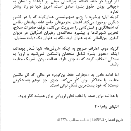
اگر اروپا در حفظ «نظام بین‌المللیِ مبتنی بر قواعد» و ایمان به
«جهانی بودنِ حقوق بشر» صادق است، امروز تنها دو راه بیشتر
ندارد:
گزینه اول: برخورد با رژیم صهیونیستی همان‌گونه که با هر کشور
دیگری برخورد می‌کند. اعمال تحریم‌های جامع علیه نهادهای نظامی
که اشغالگری و نسل‌کشی را مدیریت می‌کنند، توقفِ صادرات سلاح،
تحریم شهرک‌ها و پیشبردِ محاکمه‌ی رهبران اسرائیل در دیوان
کیفری بین‌المللی نه به عنوان فرد، بلکه به عنوان یک دولتِ مسئول.
گزینه دوم: اعترافِ صریح به اینکه «ارزش‌ها» تنها شعار بوده‌اند،
اینکه «حقوق بشر» شاملِ متحدانِ واشنگتن نمی‌شود و اروپا به
سادگی انتخاب کرده که به جایِ طرفِ عدالت بودن، شریکِ جنایت
باشد.
اما ادامه دادن به «مجازاتِ فقط بن‌گویر» در حالی که کلِ ماشینِ
جنایت با حداکثر توان کار می‌کند، چیزی جز توهمِ پاسخگویی
نیست؛ که خود پست‌ترین شکلِ تبانی است.
یا عدالت برای همه، یا نقابِ نفاقِ اروپایی برای همیشه کنار برود.
انتهای پیام/20
تاریخ انتشار:
1405/3/4
| شناسه مطلب: 417774