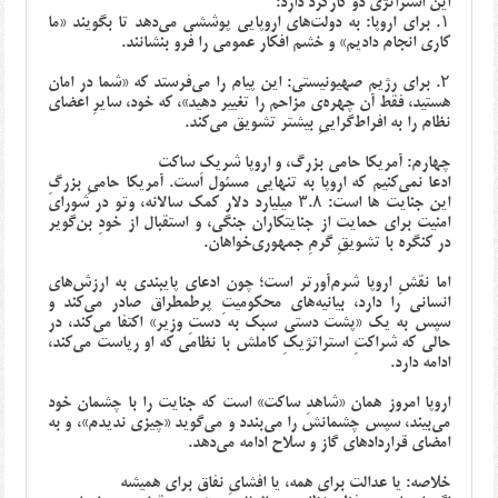
این استراتژی دو کارکرد دارد:
۱. برای اروپا: به دولت‌های اروپایی پوششی می‌دهد تا بگویند «ما
کاری انجام دادیم» و خشم افکار عمومی را فرو بنشانند.
۲. برای رژیم صهیونیستی: این پیام را می‌فرستد که «شما در امان
هستید، فقط آن چهره‌ی مزاحم را تغییر دهید»، که خود، سایرِ اعضای
نظام را به افراط‌گراییِ بیشتر تشویق می‌کند.
چهارم: آمریکا حامی بزرگ، و اروپا شریکِ ساکت
ادعا نمی‌کنیم که اروپا به تنهایی مسئول است. آمریکا حامیِ بزرگِ
این جنایت ها است: ۳.۸ میلیارد دلار کمک سالانه، وتو در شورای
امنیت برای حمایت از جنایتکاران جنگی، و استقبال از خودِ بن‌گویر
در کنگره با تشویقِ گرمِ جمهوری‌خواهان.
اما نقشِ اروپا شرم‌آورتر است؛ چون ادعای پایبندی به ارزش‌های
انسانی را دارد، بیانیه‌های محکومیتِ پرطمطراق صادر می‌کند و
سپس به یک «پشت دستی سبک به دستِ وزیر» اکتفا می‌کند، در
حالی که شراکتِ استراتژیکِ کاملش با نظامی که او ریاست می‌کند،
ادامه دارد.
اروپا امروز همان «شاهدِ ساکت» است که جنایت را با چشمان خود
می‌بیند، سپس چشمانش را می‌بندد و می‌گوید «چیزی ندیدم»، و به
امضای قراردادهای گاز و سلاح ادامه می‌دهد.
خلاصه: یا عدالت برای همه، یا افشایِ نفاق برای همیشه