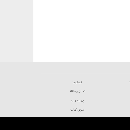
گفتگوها
تحليل و مقاله
پرونده ويژه
معرفي كتاب