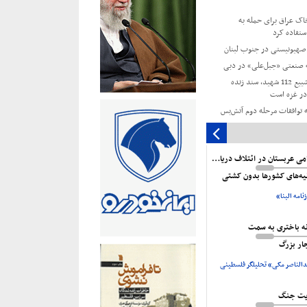
خاک عراق برای حمله به
ستفاده کرد
ه صنعتی «جبل‌علی» در دبی
جهاد اسلامی: تشییع 112 شهید، سند زنده
ر غزه است
توافقات مرحله دوم آتش‌بس
زمان ملل: ۲۲ میلیون یمنی به کمک نیاز
ناکامی عربستان در ائتلاف دریایی
سه مجلس خبرگان از مواضع
نیه‌های کشورها بدون کشتی
معظم رهبری
نامه البنا»
ایت از انقلاب اسلامی مردم
مهوری به مناسبت سالروز
نه باختری به سمت
جار بزرگ
الناصر مکی» تحلیلگر فلسطینی
یت جنگ