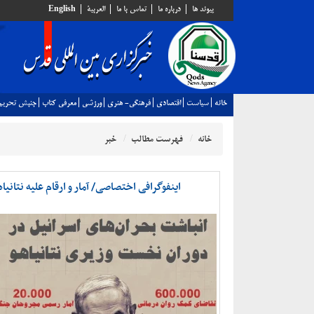
پيوند ها
درباره ما
تماس با ما
العربية
English
خانه
سياست
اقتصادي
فرهنگي- هنري
ورزشي
معرفي كتاب
جنبش تحريم
خانه
فهرست مطالب
خبر
اینفوگرافی اختصاصی/ آمار و ارقام علیه نتانی