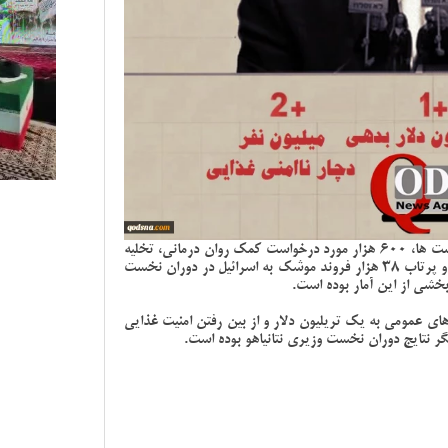
ترک اراضی اشغالی از سوی 200 هزار نفر از صهیونیست ها، 600 هزار مورد درخواست کمک روان درمانی، تخلیه
منازل از سوی 143 هزار نفر از ساکنان اراضی اشغالی و پرتاب 38 هزار فروند موشک به اسرائیل در دوران نخست
جم بدهی های عمومی به یک تریلیون دلار و از بین رفتن امنیت غذایی
یگر نتایج دوران نخست وزیری نتانیاهو بوده است.