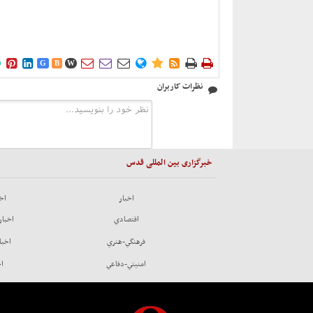











G
B
W
نظرات کاربران
خبرگزاری بین المللی قدس
اخبار
اخب
اقتصادي
اخبار
فرهنگي-هنري
اخبا
امنيتي-دفاعي
اخ