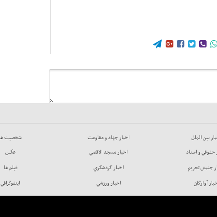





ار بين الملل
اخبار جهاد و مقاومت
شخصيت ها
 حقوقي و اسناد
اخبار مسجد الاقصي
عكس
ر جنبش تحريم
اخبار گردشگري
فيلم ها
بار آوارگان
اخبار ورزشي
اينفوگرافي