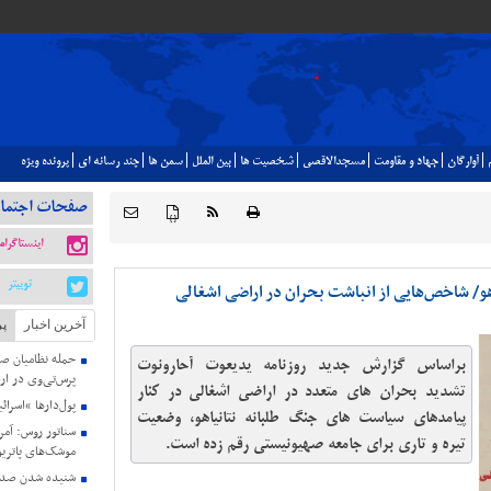
آوارگان
جهاد و مقاومت
مسجدالاقصي
شخصيت ها
بين الملل
سمن ها
چند رسانه اي
پرونده ويژه
صفحات اجتما
{ }
اینستاگرام
توییتر
اهو/ شاخص‌هایی از انباشت بحران در اراضی اشغالی
آخرین اخبار
پر
حمله نظامیان صه
براساس گزارش جدید روزنامه یدیعوت آحارونوت
پرس‌تی‌وی در ارد
تشدید بحران های متعدد در اراضی اشغالی در کنار
پول‌دارها “اسرائ
پیامدهای سیاست های جنگ طلبانه نتانیاهو، وضعیت
سناتور روس: آمری
تیره و تاری برای جامعه صهیونیستی رقم زده است.
موشک‌های پاتریو
شنیده شدن صدای