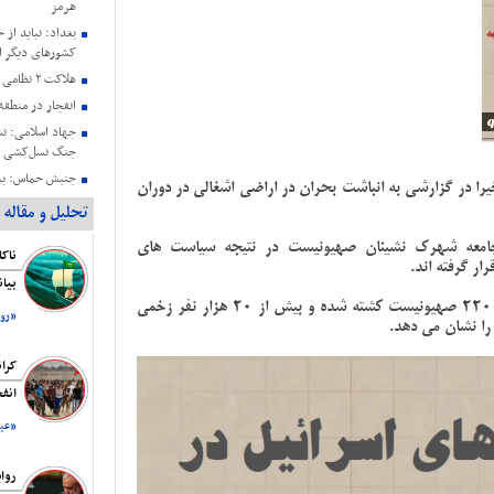
هرمز
بغداد: نباید از 
کشورهای دیگر ا
هلاکت ۲ نظامی صهیونیستی در جنوب لبنان
انفجار در منطق
جنگ نسل‌کشی د
جنبش حماس: به 
یرا در گزارشی به انباشت بحران در اراضی اشغالی در دوران
پایبندیم
تحلیل و مقاله
سا
امعه شهرک نشینان صهیونیست در نتیجه سیاست های
دارند
ر گرفته اند.
حمایت هیئت رئی
بیا
عزتمندانه مقام 
براین اساس، در این مدت بر مبنای آمارهای رسمی 2200 صهیونیست کشته شده و بیش از 20 هزار نفر زخمی
«روز
بیانیه کمیته حم
را نشان می دهد.
فلسطین ریاست ج
شهادت هنیه
کرا
انف
«عبد
روا