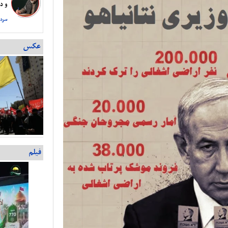
و دس
سردا
عکس
فیلم