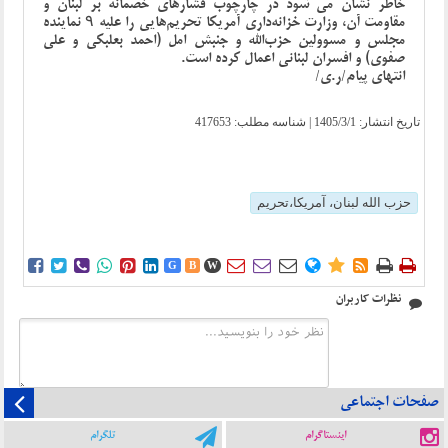
خاطر نشان می شود در چارچوب فشارهای خصمانه بر لبنان و
مقاومت آن، وزارت خزانه‌داری آمریکا تحریم‌هایی را علیه ۹ نماینده
مجلس و مسوولین حزب‌الله و جنبش امل (احمد بعلبکی و علی
صفوی) و افسران لبنانی اعمال کرده است.
انتهای پیام/ر.ی/
تاریخ انتشار:
1405/3/1
| شناسه مطلب: 417653
حزب الله لبنان، آمریکا،تحریم















G
B
W
نظرات کاربران
صفحات اجتماعی
اینستاگرام
تلگرام