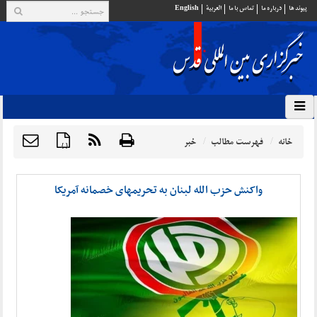
پيوند ها
درباره ما
تماس با ما
العربية
English
خانه
فهرست مطالب
خبر
{ }
واکنش حزب الله لبنان به تحریمهای خصمانه آمریکا