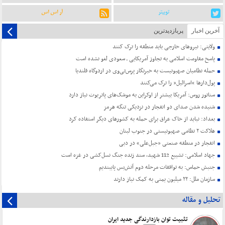
توییتر
آر اس اس
آخرین اخبار
پربازدیدترین
ولایتی: نیروهای خارجی باید منطقه را ترک کنند
پاسخ مقاومت اسلامی به تجاوز آمریکایی ـ سعودی لغو نشده است
حمله نظامیان صهیونیست به خبرنگار پرس‌تی‌وی در اردوگاه قلندیا
پول‌دارها “اسرائیل” را ترک می‌کنند
سناتور روس: آمریکا بیشتر از اوکراین به موشک‌های پاتریوت نیاز دارد
شنیده شدن صدای دو انفجار در نزدیکی تنگه هرمز
بغداد: نباید از خاک عراق برای حمله به کشورهای دیگر استفاده کرد
هلاکت ۲ نظامی صهیونیستی در جنوب لبنان
انفجار در منطقه صنعتی «جبل‌علی» در دبی
جهاد اسلامی: تشییع 112 شهید، سند زنده جنگ نسل‌کشی در غزه است
جنبش حماس: به توافقات مرحله دوم آتش‌بس پایبندیم
سازمان ملل: ۲۲ میلیون یمنی به کمک نیاز دارند
تحلیل و مقاله
تثبیت توان بازدارندگی جدید ایران