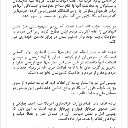
بر اساس بیانیه حزب الله، علت اتهامات دولت آمریکا علیه نمایندگان
و مسئولان به مخالفت آنها با خلع سلاح مقاومت و ایستادگی آنها در
برابر طرحهای سازش با رژیم اشغالگر قدس برمی گردد، طرحهایی
که دولت آمریکا تلاش می کند لبنان را به سمت آن سوق دهد.
در بیانیه حزب الله آمده است که رژیم صهیونیستی نیز چنین
اتهاماتی را علیه اکثریت مردم لبنان مطرح کرده، زیرا این مردم به
مقاومت پایبند بوده و از تسلیم شدن در برابر دشمن خودداری می
کنند.
حزب الله با بیان اینکه این تحریمها نشان افتخاری برای کسانی
است که در معرض آن قرار گرفته اند، آن را گواه درستی بر درستی
انتخاب آنها دانست، در عین حال این تحریمها هیچ ارزشی ندارد و
تاثیری بر گزینه های ما یا ادامه فعالیت حزب الله در زمینه خدمت به
مردم و دفاع از مردم و حاکمیت کشورشان نخواهد داشت.
جنبش امل نیز با انتشار بیانیه ای اعلام کرد که بیانیه صادره از سوی
وزارت خزانه داری آمریکا، در واقع اقدامی علیه نقش این جنبش در
مسائل ملی و حفظ نظام است.
بیانیه ادامه داد: اقدام وزارت خزانه‌داری آمریکا علیه احمد بعلبکی و
علی صفوی غیرقابل قبول و غیرقابل توجیه است به این دلیل که
جنبش امل و نقش سیاسی آن در مسائل ملی و حفظ دولت و
نهادهای نظام را هدف قرار داده است.