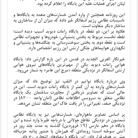
لبنان اجرای عملیات علیه این پایگاه را اعلام کرده بود.
این روزنامه همچنین از وارد آمدن خسارت‌های متعدد به پایگاه‌ها و
تاسیسات نظامی رژیم اشغالگر خبر داده که میزان آن از ساختاری به
ساختار دیگر متفاوت است.
علاوه بر این، دو نقطه در پایگاه رامات دیوید آسیب دیده است؛
نقطه نخست مربوط به بخش پشتیبانی، خودروها و تجهیزات نظامی
است و نقطه دوم به بخش سوخت‌رسانی به جنگنده‌ها و پشتیبانی و
نگهداری هواپیماهای جنگی ارتش این رژیم اختصاص دارد.
خبرنگار العربی الجدید در قدس در این باره گزارش داد: پایگاه
هوایی رامات دیوید یکی از مهم‌ترین پایگاه‌های نیروی هوایی
ارتش اشغالگر در نزدیکی منطقه «مرج ابن عامر» به شمار می‌رود.
وی درباره پایگاه نواتیم در النقب نیز توضیح داد که میزان
خسارت‌های وارده به آن کمتر از پایگاه رامات دیوید است. این در
حالی است که تصاویر دریافتی از مجاورت ساختمان یک پایگاه
نظامی متعلق به سرویس اطلاعات نظامی (امان/واحد ۸۲۰۰) در
نزدیکی صفد، تغییراتی را در بافت خاک این منطقه نشان می‌دهد.
بر اساس تصاویر ماهواره‌ای، خسارت‌هایی نیز به پایگاه نظامی
شمشون در نزدیکی تقاطع جولانی یا دریاچه طبریا وارد شده و این
پایگاه در دهم مارس (۱۹ فروردین) گذشته به مدت چند روز در
آتش سوخته است؛ رویدادی که هم‌زمان با صدور بیانیه حزب‌الله
مبنی بر هدف قرار دادن این پایگاه با پهپادهای انتحاری رخ داد.