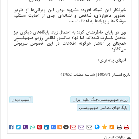
خبرنگار این شبکه افزود: مشهود بودن این ویرانی‌ها از طریق
تصاویر ماهواره‌ای، شاخص و نشانه‌ای جدی از اصابت مستقیم
موشک‌ها و پهپادها به اهداف است.
وی در پایان خاطرنشان کرد: به احتمال زیاد پایگاه‌های دیگری نیز
متحمل خسارت شده‌اند، اما نهاد سانسور نظامی رژیم صهیونیستی
همچنان بر انتشار هرگونه اطلاعات در این خصوص سرپوش
می‌گذارد.
انتهای پیام/ر.ی/
تاریخ انتشار:
1405/3/1
| شناسه مطلب: 417652
رژیم صهیونیستی،جنگ علیه ایران
آسیب دیدن
پایگاههای نظامی صهیونیستی















G
B
W
نظرات کاربران