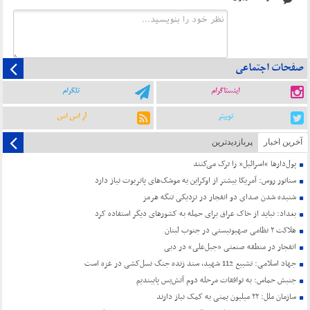
صفحات اجتماعی
اینستاگرام
تلگرام
توییتر
آر اس اس
آخرین اخبار
پربازدیدترین
پول‌دارها “اسرائیل” را ترک می‌کنند
سناتور روس: آمریکا بیشتر از اوکراین به موشک‌های پاتریوت نیاز دارد
شنیده شدن صدای دو انفجار در نزدیکی تنگه هرمز
بغداد: نباید از خاک عراق برای حمله به کشورهای دیگر استفاده کرد
هلاکت ۲ نظامی صهیونیستی در جنوب لبنان
انفجار در منطقه صنعتی «جبل‌علی» در دبی
جهاد اسلامی: تشییع 112 شهید، سند زنده جنگ نسل‌کشی در غزه است
جنبش حماس: به توافقات مرحله دوم آتش‌بس پایبندیم
سازمان ملل: ۲۲ میلیون یمنی به کمک نیاز دارند