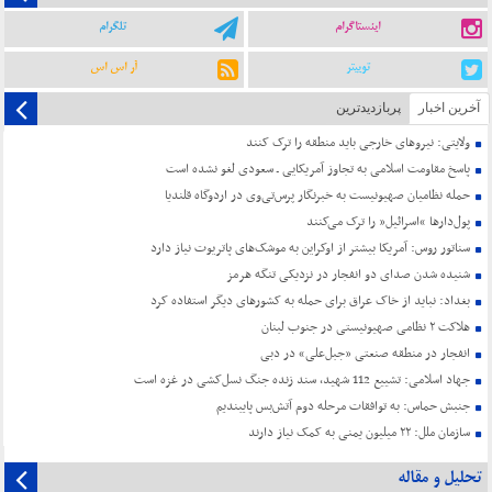
اینستاگرام
تلگرام
توییتر
آر اس اس
آخرین اخبار
پربازدیدترین
ولایتی: نیروهای خارجی باید منطقه را ترک کنند
پاسخ مقاومت اسلامی به تجاوز آمریکایی ـ سعودی لغو نشده است
حمله نظامیان صهیونیست به خبرنگار پرس‌تی‌وی در اردوگاه قلندیا
پول‌دارها “اسرائیل” را ترک می‌کنند
سناتور روس: آمریکا بیشتر از اوکراین به موشک‌های پاتریوت نیاز دارد
شنیده شدن صدای دو انفجار در نزدیکی تنگه هرمز
بغداد: نباید از خاک عراق برای حمله به کشورهای دیگر استفاده کرد
هلاکت ۲ نظامی صهیونیستی در جنوب لبنان
انفجار در منطقه صنعتی «جبل‌علی» در دبی
جهاد اسلامی: تشییع 112 شهید، سند زنده جنگ نسل‌کشی در غزه است
جنبش حماس: به توافقات مرحله دوم آتش‌بس پایبندیم
سازمان ملل: ۲۲ میلیون یمنی به کمک نیاز دارند
تحلیل و مقاله