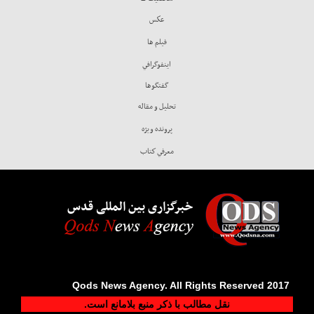
عكس
فيلم ها
اينفوگرافي
گفتگوها
تحليل و مقاله
پرونده ويژه
معرفي كتاب
خبرگزاری بین المللی قدس
2017 Qods News Agency. All Rights Reserved
نقل مطالب با ذکر منبع بلامانع است.