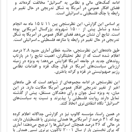
ادامه کمک‌های مالی و نظامی به “اسرائیل” مخالفت کرده‌اند و
فضای افکار عمومی در آمریکا به شکل تدریجی در حال تغییر در
رابطه با جنگ فلسطینی ـ اسرائیلی است.
بر اساس این گزارش، این نظرسنجی بین ۱۱ تا ۱۵ ماه مه انجام
شده و شامل بیش از ۱۵۰۰ شهروند بزرگسال آمریکایی بوده
است. نتایج آن نشان می‌دهد فضای افکار عمومی در آمریکا به شکل
تدریجی در حال تغییر در رابطه با منازعه فلسطینی ـ اسرائیلی است.
طبق داده‌های این نظرسنجی، حاشیه خطای آماری حدود ۲.۸ درصد
اعلام شده است که از نظر تحلیلگران، اهمیت نتایج را در بازتاب
روندهای جدید در جامعه آمریکا افزایش می‌دهد؛ به ‌ویژه در زمینه
ارزیابی سیاست‌های آمریکا در قبال جنگ غزه و اقدامات نظامی
رژیم صهیونیستی در غزه و کرانه باختری.
این نظرسنجی در ادامه مجموعه‌ای از شواهد است که طی ماه‌های
اخیر از تغییر تدریجی افکار عمومی آمریکا حکایت دارد. در این
میان، به‌ ویژه نسل جوان و رأی‌ دهندگان مستقل، بیش از گذشته
تمایل دارند روایت فلسطینی را بپذیرند و نسبت به سیاست‌های
“اسرائیل” نگاه انتقادی‌تری اتخاذ کنند.
در همین راستا، مؤسسه گالوپ نیز در گزارشی جداگانه اعلام کرده
بود که ۴۱ درصد از آمریکایی‌ها همدلی بیشتری با فلسطینیان دارند،
در حالی که ۳۶ درصد همچنان اسرائیلی‌ها را ترجیح می‌دهند؛ آماری
که برای نخستین بار از سال ۲۰۰۱ تاکنون، برتری نسبی همدلی با