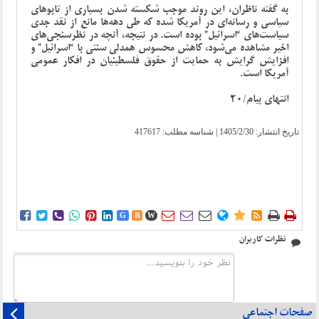
به گفته ناظران، این روند موجب شکسته شدن بسیاری از تابوهای
سیاسی و رسانه‌ای در آمریکا شده که طی دهه‌ها مانع از نقد جدی
سیاست‌های “اسرائیل” بوده است. در نتیجه، آنچه در نظرسنجی‌های
اخیر مشاهده می‌شود، کاهش محسوس همدلی سنتی با “اسرائیل” و
افزایش گرایش به حمایت از حقوق فلسطینیان در افکار عمومی
آمریکا است.
انتهای پیام/20
تاریخ انتشار:
1405/2/30
| شناسه مطلب: 417617















G
B
W
نظرات کاربران
صفحات اجتماعی