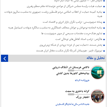
سازمان ملل: ۲۲ میلیون یمنی به کمک نیاز دارند
حمایت هیئت رئیسه مجلس خبرگان از مواضع عزتمندانه مقام معظم رهبری
بیانیه کمیته حمایت از انقلاب اسلامی مردم فلسطین ریاست جمهوری به مناسبت سالروز شهادت
هنیه
رسانه صهیونیستی: ترامپ نگران بازار انرژی و اقتصاد است
بیانیه اتحادیه نوجوانان و جوانان مخالف اشغالگری به مناسبت سالگرد شهادت اسماعیل هنیه
تداوم هتک‌حرمت مقدسات مسیحی از سوی صهیونیست ها
هاآرتص: ترامپ استاد لفاظی‌های توخالی است
پخش مستند «حمایت یمن از غزه» بزودی از شبکه پرس‌تی‌وی
نیویورک تایمز: هم‌پیمانان آمریکا نگران شکست مقابل ایران هستند
تحلیل و مقاله
ناکامی عربستان در ائتلاف دریایی
بیانیه‌های کشورها بدون کشتی
«روزنامه البنا»
کرانه باختری به سمت
انفجار بزرگ
«عبدالناصر مکی» تحلیلگر فلسطینی