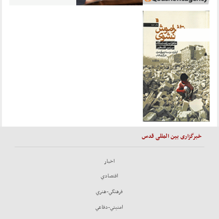
خبرگزاری بین المللی قدس
اخبار
اقتصادي
فرهنگي-هنري
امنيتي-دفاعي