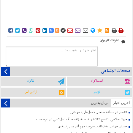















G
B
W
نظرات کاربران
صفحات اجتماعی
اینستاگرام
تلگرام
توییتر
آر اس اس
آخرین اخبار
پربازدیدترین
انفجار در منطقه صنعتی «جبل‌علی» در دبی
جهاد اسلامی: تشییع 112 شهید، سند زنده جنگ نسل‌کشی در غزه است
جنبش حماس: به توافقات مرحله دوم آتش‌بس پایبندیم