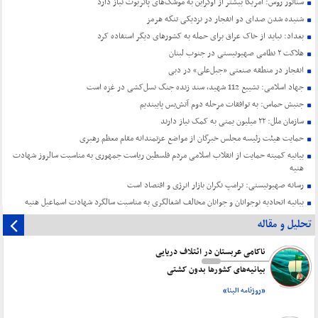
سناتور روس: آمریکا بیشتر از اوکراین به موشک‌های پاتریوت نیاز دارد
شنیده شدن صدای دو انفجار در نزدیکی تنگه هرمز
بغداد: نباید از خاک عراق برای حمله به کشورهای دیگر استفاده کرد
هلاکت ۲ نظامی صهیونیستی در جنوب لبنان
انفجار در منطقه صنعتی «جبل‌علی» در دبی
جهاد اسلامی: تشییع 112 شهید، سند زنده جنگ نسل‌کشی در غزه است
جنبش حماس: به توافقات مرحله دوم آتش‌بس پایبندیم
سازمان ملل: ۲۲ میلیون یمنی به کمک نیاز دارند
حمایت هیئت رئیسه مجلس خبرگان از مواضع عزتمندانه مقام معظم رهبری
بیانیه کمیته حمایت از انقلاب اسلامی مردم فلسطین ریاست جمهوری به مناسبت سالروز شهادت
هنیه
رسانه صهیونیستی: ترامپ نگران بازار انرژی و اقتصاد است
بیانیه اتحادیه نوجوانان و جوانان مخالف اشغالگری به مناسبت سالگرد شهادت اسماعیل هنیه
تحلیل و مقاله
ناکامی عربستان در ائتلاف دریایی
بیانیه‌های کشورها بدون کشتی
«روزنامه البنا»