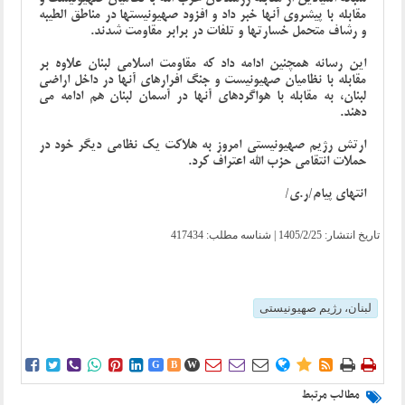
مقابله با پیشروی آنها خبر داد و افزود صهیونیستها در مناطق الطیبه
و رشاف متحمل خسارتها و تلفات در برابر مقاومت شدند.
این رسانه همچنین ادامه داد که مقاومت اسلامی لبنان علاوه بر
مقابله با نظامیان صهیونیست و جنگ افرارهای آنها در داخل اراضی
لبنان، به مقابله با هواگردهای آنها در آسمان لبنان هم ادامه می
دهند.
ارتش رژیم صهیونیستی امروز به هلاکت یک نظامی دیگر خود در
حملات انتقامی حزب الله اعتراف کرد.
انتهای پیام/ر.ی/
تاریخ انتشار:
1405/2/25
| شناسه مطلب: 417434
لبنان، رژیم صهیونیستی















G
B
W
مطالب مرتبط