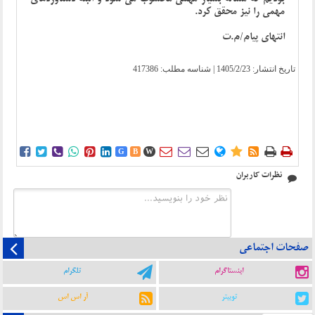
مهمی را نیز محقق کرد.
انتهای پیام/م.ت
تاریخ انتشار:
1405/2/23
| شناسه مطلب: 417386















G
B
W
نظرات کاربران
صفحات اجتماعی
اینستاگرام
تلگرام
توییتر
آر اس اس