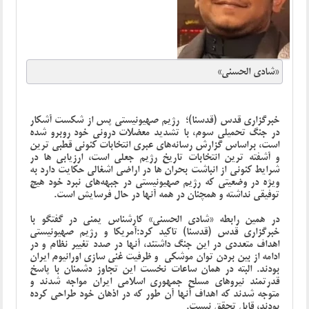
«شادی الحسنی»
خبرگزاری قدس (قدسنا)؛
رژیم صهیونیستی پس‌ از شکست آشکار
در جنگ تحمیلی سوم، با تشدید معضلات درونی خود روبرو شده
است، براساس گزارش رسانه‌های عبری انتخابات کنونی قطبی ترین
و آشفته ترین انتخابات تاریخ رژیم جعلی است، ارزیابی ها در
شرایط کنونی از انباشت بحران ها در اراضی اشغالی حکایت دارد به
ویژه در وضعیتی که رژیم صهیونیستی در جبهه‌های نبرد خود هیچ
توفیقی نداشته و همچنان در همه آنها در حال فرسایش است.
در همین رابطه
«شادی الحسنی» کارشناس یمنی
در گفتگو با
خبرگزاری قدس (قدسنا) تاکید کرد:آمریکا و رژیم صهیونیستی
اهداف متعددی در این جنگ داشتند، آنها در صدد تغییر نظام و در
ادامه از بین بردن توان موشکی و ظرفیت غنی سازی اورانیوم ایران
بودند. البته در همان ساعات نخست این تجاوز دشمنان با پاسخ
قدرتمند نیروهای مسلح جمهوری اسلامی ایران مواجه شدند و
متوجه شدند که اهداف آنها آن طور که در اذهان خود طراحی کرده
بودند، قابل تحقق نیست.