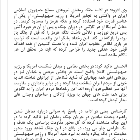
وی افزود: در ادامه جنگ رمضان نیروهای مسلح جمهوری اسلامی
ایران در واکنش به تجاوز آمریکا و رژیم صهیونیستی، از یکی از
عناصر قدرت خود استفاده کرده و تنگه هرمز را مسدود کردند. در
مقابل آمریکا از هر تلاشی در دوران جنگ و پس از آن در دوره آتش
بس دریغ نورزید و تلاش داشت تنگه هرمز را که قبل از جنگ باز
بود، را بازگشایی کند. این رخداد بیانگر این واقعیت است که ترامپ
در بازی نظامی مغلوب ایران شده و با دست کشیدن از همه اهداف
قبلی خود، هدفی جدید را طراحی کرده که البته در تحقق آن هم
ناکام مانده است.
الحسنی تاکید کرد: در بخش نظامی و میدان شکست آمریکا و رژیم
صهیونیستی کاملا واضح است. در بخش مردمی و خیابان نیز در
روزهای اخیر همه جهانیان که شاید شناختی از ایرانیان نداشته اند به
خوبی از مردم ایران شناخت پیدا کرده و در برابر پایداری و مقاومت
آنها سر تعظیم فرو آورده اند. این رخدادها مردم ایران را به الگویی
برای همه ملت های جهان به ویژه آزادگان و صاحبان وجدان های
بیدار تبدیل کرده است.
کارشناس یمنی در ادامه در پاسخ به سوالی درباره نمایان شدن
راهبرد وحدت میادین در جریان جنگ رمضان نیز تاکید کرد: ما در
این جنگ مشاهده کرده که کل محور مقاومت براساس یک هدف و
یک طراحی جلو می رود، در واقع در این جنگ شاهد ورود محور
مقاومت در یک پیکره واحد به نبرد علیه آمریکا و رژیم صهیونیستی
بودیم که مساله بسیار مهمی محسوب می شود و البته دستاوردهای