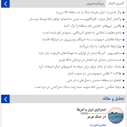
آخرین اخبار
پربازدیدترین
وال استریت: ایران هزینه جنگ را در منطقه بالا می‌برد
واکنش کمال شرف، کاریکاتوریست یمنی به امضای توافق مکه توسط عربستان
ولایتی: نیروهای خارجی باید منطقه را ترک کنند
پاسخ مقاومت اسلامی به تجاوز آمریکایی ـ سعودی لغو نشده است
حمله نظامیان صهیونیست به خبرنگار پرس‌تی‌وی در اردوگاه قلندیا
پول‌دارها “اسرائیل” را ترک می‌کنند
سناتور روس: آمریکا بیشتر از اوکراین به موشک‌های پاتریوت نیاز دارد
شنیده شدن صدای دو انفجار در نزدیکی تنگه هرمز
بغداد: نباید از خاک عراق برای حمله به کشورهای دیگر استفاده کرد
هلاکت ۲ نظامی صهیونیستی در جنوب لبنان
انفجار در منطقه صنعتی «جبل‌علی» در دبی
جهاد اسلامی: تشییع 112 شهید، سند زنده جنگ نسل‌کشی در غزه است
تحلیل و مقاله
استراتژی ایران و آمریکا
در جنگ هرمز
«علیرضاعرب»