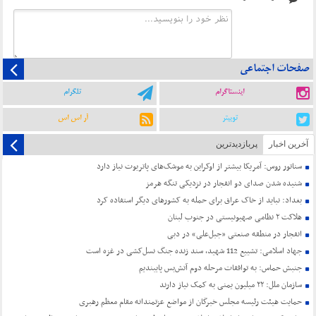
صفحات اجتماعی
اینستاگرام
تلگرام
توییتر
آر اس اس
آخرین اخبار
پربازدیدترین
سناتور روس: آمریکا بیشتر از اوکراین به موشک‌های پاتریوت نیاز دارد
شنیده شدن صدای دو انفجار در نزدیکی تنگه هرمز
بغداد: نباید از خاک عراق برای حمله به کشورهای دیگر استفاده کرد
هلاکت ۲ نظامی صهیونیستی در جنوب لبنان
انفجار در منطقه صنعتی «جبل‌علی» در دبی
جهاد اسلامی: تشییع 112 شهید، سند زنده جنگ نسل‌کشی در غزه است
جنبش حماس: به توافقات مرحله دوم آتش‌بس پایبندیم
سازمان ملل: ۲۲ میلیون یمنی به کمک نیاز دارند
حمایت هیئت رئیسه مجلس خبرگان از مواضع عزتمندانه مقام معظم رهبری