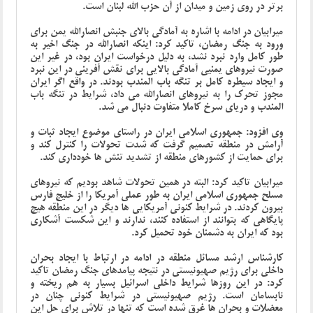
برتر در روی زمین و میدان از آن حزب الله لبنان است.
میرابیان در ادامه با اشاره به آمادگی بالای جنبش انصارالله یمن برای
ورود به جنگ رمضان، تاکید کرد: اینکه انصارالله در جنگ اخیر به
طور کامل وارد نبرد نشد، به دلیل درخواست ایران بود، در غیر این
صورت نیروهای یمنیی آمادگی بالایی برای نقش آفرینی در این نبرد
و ایجاد سیطره کامل بر تنگه باب المندب بودند. در واقع اگر ایران
مجوز تحرک را به نیروهای انصارالله می داد، شرایط در تنگه باب
المندب و دریای سرخ کاملا متفاوت دنبال می شد.
وی افزود: جمهوری اسلامی ایران در راستای موضوع ایجاد ثبات و
آرامش در منطقه تصمیم گرفت که شدت تحولات را کنترل کند و
برای حمایت از کشورهای منطقه از تشدید تنش ها خودداری کند.
میرابیان تاکید کرد: البته در همین تحولات شاهد بودیم که نیروهای
مسلح جمهوری اسلامی ایران به طور عملی آمریکا را از خلیج فارس
بیرون کردند. در شرایط کنونی آمریکایی ها دیگر در این منطقه هیچ
پایگاهی که بتوانند از استفاده کنند، ندارند و این شکست آشکاری
بود که ایران به دشمنان خود تحمیل کرد.
کارشناس ارشد مسائل منطقه در ادامه در ارتباط با ایجاد بحران
داخلی برای رژیم صهیونیستی در نتیجه پیامدهای جنگ رمضان تاکید
کرد: در این روزها شرایط داخلی اسرائیل بسیار به هم ریخته و
نابسامان است. رژیم صهیونیستی در شرایط کنونی چنان در
معضلات و بحران ها غرق شده است که تنها در تلاش برای حل این