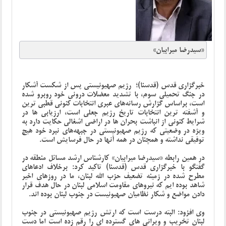
«سیدرضا میرابیان»
خبرگزاری قدس (قدسنا)؛
رژیم صهیونیستی پس‌ از شکست آشکار
در جنگ تحمیلی سوم، با تشدید معضلات درونی خود روبرو شده
است، براساس گزارش رسانه‌های عبری انتخابات کنونی قطبی ترین
و آشفته ترین انتخابات تاریخ رژیم جعلی است، ارزیابی ها در
شرایط کنونی از انباشت بحران ها در اراضی اشغالی حکایت دارد به
ویژه در وضعیتی که رژیم صهیونیستی در جبهه‌های نبرد خود هیچ
توفیقی نداشته و همچنان در همه آنها در حال فرسایش است.
در همین رابطه
«سیدرضا میرابیان» کارشناس ارشد مسائل منطقه
در
گفتگو با خبرگزاری قدس (قدسنا) تاکید کرد: برخلاف ادعاهای
مطرح شده در زمینه تضعیف حزب الله لبنان، ما در روزهای اخیر
شاهد بوده ایم که نیروهای مقاومت اسلامی لبنان در حال هدف قرار
دادن مواضع و شکار نظامیان صهیونیست در جنوب لبنان بوده اند.
وی افزود: البته درست است که ارتش رژیم صهیونیستی در جنوب
لبنان تخریب و ویرانی های گسترده ای را رقم زده است اما دست