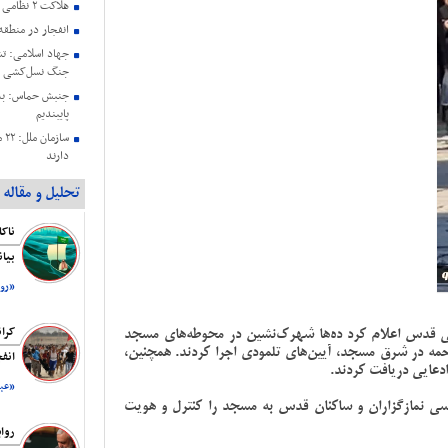
هلاکت ۲ نظامی صهیونیستی در جنوب لبنان
انفجار در منطق
جنگ نسل‌کشی د
جنبش حماس: به 
پایبندیم
سا
دارند
حمایت هیئت رئی
تحلیل و مقاله
عزتمندانه مقام 
بیانیه کمیته حم
فلسطین ریاست ج
بیا
شهادت هنیه
رسانه صهیونیستی
«روز
اقتصاد است
بیانیه اتحادیه ن
می قدس اعلام کرد ده‌ها شهرک‌نشین در محوطه‌های مسجد
کرا
اشغالگری به من
حمه در شرق مسجد، آیین‌های تلمودی اجرا کردند. همچنین،
انف
هنیه
ادعایی دریافت کردند.
«عبد
سی نمازگزاران و ساکنان قدس به مسجد را کنترل و هویت
روا