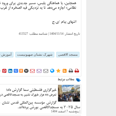
همچنین، با هماهنگی پلیس، مسیر جدیدی برای ورود ش
نظامی» اجازه می‌دهد تا به نزدیکی قبه الصخره از غرب
انتهای پیام /ی.ح
تاریخ انتشار:
1404/11/14
| شناسه مطلب: 413527
مسجد الاقصی
شهرک نشنان صهیونیست
آموزش ن











G
B
W
مطالب مرتبط
خبرگزاری فلسطینی سما گزارش داد؛
تعرض 65 هزار شهرک نشین به مسجدالاقصی در سال 2025
سال ۲۰۲۵ به مسجدالاقصی یورش برده‌اند.
|
پنج‌شنبه 7 اسفند 1404