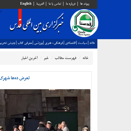
پيوند ها
درباره ما
تماس با ما
العربية
English
خانه
سياست
اقتصادي
فرهنگي- هنري
ورزشي
معرفي كتاب
جنبش تحريم
خانه
فهرست مطالب
خبر
آخرین اخبار
تعرض ده‌ها شهرک