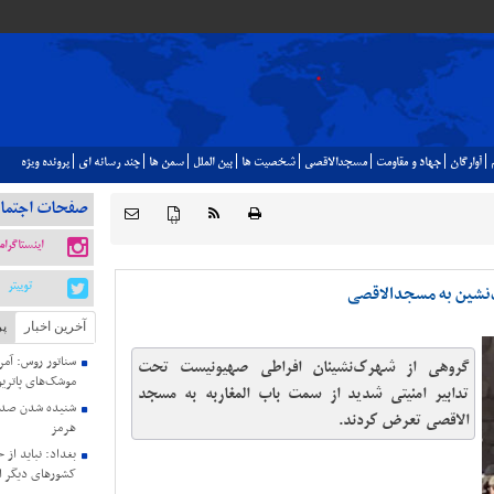
آوارگان
جهاد و مقاومت
مسجدالاقصي
شخصيت ها
بين الملل
سمن ها
چند رسانه اي
پرونده ويژه
صفحات اجتما
{ }
اینستاگرام
توییتر
‌نشین به مسجدالاقصی
آخرین اخبار
پر
سناتور روس: آمری
گروهی از شهرک‌نشینان افراطی صهیونیست تحت
موشک‌های پاتریو
تدابیر امنیتی شدید از سمت باب المغاربه به مسجد
شنیده شدن صدای
الاقصی تعرض کردند.
هرمز
بغداد: نباید از 
کشورهای دیگر ا