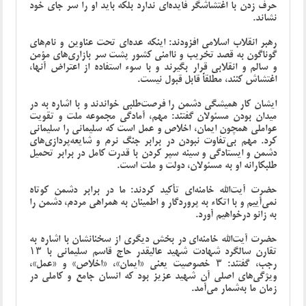
حرف زدن با اغتشاشگر فایده‌ای ندارد بلکه باید او را سر جای خود
نشاند.
رهبر انقلاب اسلامی افزودند: اینکه عده‌ای تحت عناوین و نام‌های
گوناگون به قصد تخریب و ناامنی کشور پشت سر بازاری‌های مؤمن
و سالم و انقلابی قرار بگیرند و با سوء استفاده از اعتراض آنها،
اغتشاش کنند، مطلقاً قابل قبول نیست.
ایشان کار همیشگی دشمن را فرصت‌طلبی خواندند و با اشاره به در
میدان بودن مسئولان گفتند: مهم، آمادگی مجموعه ملت و تقویت
عواملی همچون ایمان، اخلاص و عمل است که سلیمانی را سلیمانی
کرد. مهم بی‌تفاوت نبودن در برابر جنگ نرم و شایعه‌پردازی‌های
دشمن و ایستادگی و سینه سپر کردن با قدرت کامل در برابر تحمیل
طلبکارانه او به مسئولان، دولت و ملت است.
حضرت آیت‌الله خامنه‌ای تأکید کردند: ما در برابر دشمن کوتاه
نمی‌آییم و با اتکاء به پروردگار و اطمینان به همراهی مردم، دشمن را
به زانو درخواهیم آورد.
حضرت آیت‌الله خامنه‌ای در بخش دیگری از سخنانشان با اشاره به
تقارن سالگرد شهادت شهید عالیقدر حاج قاسم سلیمانی با ۱۳
رجب، گفتند: ۳ خصوصیت یعنی «ایمان»، «اخلاص» و «عمل»،
ویژگی‌های اصلی آن شهید عزیز بود که انسان جامع و کاملی در
زمان ما به‌شمار می‌آمد.