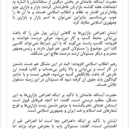
حضرت آیت‌الله خامنه‌ای در بخش دیگری از سخنانشان با اشاره به
اجتماعات هفته گذشته بازاریان خاطرنشان کردند: بازار و بازاری جزو
وفادارترین اقشار به نظام و انقلاب اسلامی هستند و ما آن ها را
خوب می‌شناسیم. بنابراین نمی‌توان به اسم بازار و بازاری با
جمهوری اسلامی مقابله کرد.
ایشان اعتراض بازاری‌ها به کاهش ارزش پول ملی را که باعث
بی‌ثباتی محیط کسب و کار می‌شود، حرفی درست خواندند و
افزودند: کاسب راست می‌گوید که با این شرایط نمی‌تواند کاسبی
کند؛ این موضوع را مسئولان کشور هم قبول دارند و رئیس‌جمهور
محترم و دیگر مسئولان ارشد درصدد علاج این مشکلند.
رهبر انقلاب اسلامی افزودند: البته در این مشکل هم دست دشمن
در کار است و بی‌ثباتی و بالا رفتن بی‌حساب و کتاب قیمت ارز
خارجی که باعث بلاتکلیفی کسبه می‌شود، طبیعی نیست و با تدابیر
گوناگون باید جلوی آن گرفته شود که مسئولان در این زمینه مشغول
تلاش هستند.
حضرت آیت‌الله خامنه‌ای با تأکید بر اینکه اعتراض بازاری‌ها به این
مشکل، مطلب درستی است، گفتند: اما آنچه غیرقابل قبول است
ایستادن عده‌ای تحریک‌شده یا مزدور دشمن پشت بازاری‌ها و طرح
شعارهای ضد اسلام و ضد ایران و جمهوری اسلامی است.
ایشان با تأکید بر اینکه «اعتراض بجا است اما اعتراض غیر از
اغتشاش است»، گفتند: مسئولان باید با معترض حرف بزنند اما