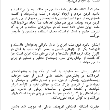
دست آنها انجام می‌شود.
حضرت آیت‌الله خامنه‌ای هدف دشمن در جنگ نرم را بی‌انگیزه و
ناامید کردن مردم و ایجاد تردید در ملت برشمردند و گفتند:
همچنان‌که در دوره امیرالمؤمنین با شایعه‌سازی و دروغ در پی بدبین
کردن مردم بودند، امروز هم همان اقدامات عیناً انجام می‌شود؛ البته
ملت ایران نشان داده است که در میدان‌های سخت و هر جا که
نیازمند حضور و کمک او است، محکم ایستاده و دشمن را مأیوس
می‌کند.
ایشان انگیزه قوی ملت ایران را عامل نگرانی بدخواهان دانستند و
افزودند: یکی از ابزارهای دشمن و بعضی افراد ناباب یا غافل در
کارزار جنگ نرم، انکار داشته‌ها و توانایی‌های ملت ایران است چرا
که غفلت از توانایی‌های ملی، زمینه‌ساز تحقیر و تسلیم در برابر
دشمن خواهد شد.
ایشان ارسال سه ماهواره به فضا در یک روز و پیشرفت‌های
خیره‌کننده در بخش‌های مختلف علمی کشور از جمله هوافضا،
زیست‌فناوری، پزشکی، درمان، نانو و صنایع دفاعی و موشکی را
نمونه‌هایی از کارهای بزرگ ملت و جوانان نخبه و کارآمد ایران
خواندند و گفتند: دشمن و متأسفانه برخی در داخل، این
پیشرفت‌های بزرگ را که در شرایط تحریم رقم خورده است پنهان
می‌کنند و به گوش مردم نمی‌رسانند.
حضرت آیت‌الله خامنه‌ای افزودند: عاملی که موجب شد دشمن