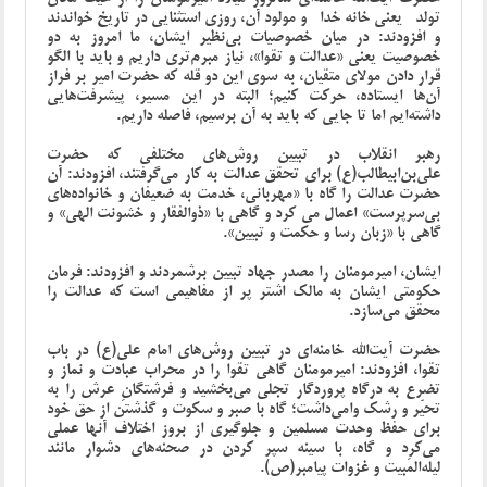
تولد -یعنی خانه خدا- و مولود آن، روزی استثنایی در تاریخ خواندند
و افزودند: در میان خصوصیات بی‌نظیر ایشان، ما امروز به دو
خصوصیت یعنی «عدالت و تقوا»، نیاز مبرم‌تری داریم و باید با الگو
قرار دادن مولای متقیان، به سوی این دو قله که حضرت امیر بر فراز
آن‌ها ایستاده، حرکت کنیم؛ البته در این مسیر، پیشرفت‌هایی
داشته‌ایم اما تا جایی که باید به آن برسیم، فاصله داریم.
رهبر انقلاب در تبیین روش‌های مختلفی که حضرت
علی‌بن‌ابیطالب(ع) برای تحقق عدالت به کار می‌گرفتند، افزودند: آن
حضرت عدالت را گاه با «مهربانی، خدمت به ضعیفان و خانواده‌های
بی‌سرپرست» اعمال می کرد و گاهی با «ذوالفقار و خشونت الهی» و
گاهی با «زبان رسا و حکمت و تبیین».
ایشان، امیرمومنان را مصدر جهاد تبیین برشمردند و افزودند: فرمان
حکومتی ایشان به مالک اشتر پر از مفاهیمی است که عدالت را
محقق می‌سازد.
حضرت آیت‌الله خامنه‌ای در تبیین روش‌های امام علی(ع) در باب
تقوا، افزودند: امیرمومنان گاهی تقوا را در محراب عبادت و نماز و
تضرع به درگاه پروردگار تجلی می‌بخشید و فرشتگانِ عرش را به
تحیّر و رشک وامی‌داشت؛ گاه با صبر و سکوت و گذشتن از حق خود
برای حفظ وحدت مسلمین و جلوگیری از بروز اختلاف آنها عملی
می‌کرد و گاه، با سینه سپر کردن در صحنه‌‌های دشوار مانند
لیله‌المَبیت و غزوات پیامبر(ص).