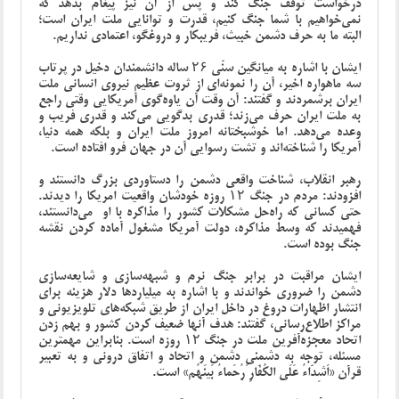
درخواست توقف جنگ کند و پس از آن نیز پیغام بدهد که
نمی‌خواهیم با شما جنگ کنیم، قدرت و توانایی ملت ایران است؛
البته ما به حرف دشمن خبیث، فریبکار و دروغگو، اعتمادی نداریم.
ایشان با اشاره به میانگین سنّی ۲۶ ساله دانشمندان دخیل در پرتاب
سه ماهواره اخیر، آن را نمونه‌ای از ثروت عظیم نیروی انسانی ملت
ایران برشمردند و گفتند: آن وقت آن یاوه‌گوی آمریکایی وقتی راجع
به ملت ایران حرف می‌زند؛ قدری بدگویی می‌کند و قدری فریب و
وعده می‌دهد. اما خوشبختانه امروز ملت ایران و بلکه همه دنیا،
آمریکا را شناخته‌اند و تشت رسوایی آن در جهان فرو افتاده است.
رهبر انقلاب، شناخت واقعی دشمن را دستاوردی بزرگ دانستند و
افزودند: مردم در جنگ ۱۲ روزه خودشان واقعیت امریکا را دیدند.
حتی کسانی که راه‌حل مشکلات کشور را مذاکره با او می‌دانستند،
فهمیدند که وسط مذاکره، دولت آمریکا مشغول آماده کردن نقشه
جنگ بوده است.
ایشان مراقبت در برابر جنگ نرم و شبهه‌سازی و شایعه‌سازی
دشمن را ضروری خواندند و با اشاره به میلیاردها دلار هزینه برای
انتشار اظهارات دروغ در داخل ایران از طریق شبکه‌های تلویزیونی و
مراکز اطلاع‌رسانی، گفتند: هدف آنها ضعیف کردن کشور و بهم زدن
اتحاد معجزه‌آفرین ملت در جنگ ۱۲ روزه است. بنابراین مهمترین
مسئله، توجه به دشمنیِ دشمن و اتحاد و اتفاق درونی و به تعبیر
قرآن «اَشِدّاءُ عَلَی الکُفّارِ رُحَماءُ بَینَهُم» است.