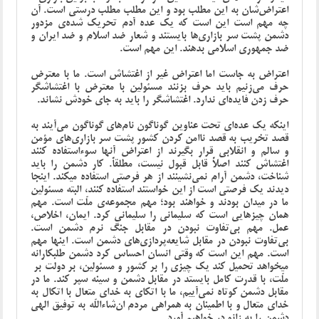
اعتراض‌شان به این مطلب بود و این مطلب مطلب درستی است. آن
چه مهم است این است که یک عده آدم تحریک شده‌ی مزدور
دشمن پشت سر بازاری‌ها بایستند و شعار ضد اسلام و ضد ایران و
ضد جمهوری اسلامی بدهند. این مهم است.
اعتراض به جاست اما اعتراض غیر از اغتشاش است. ما با معترض
حرف می‌زنیم باید حرف بزنند مسئولین با معترض با اغتشاشگر
حرف زدن فایده‌ای ندارد. اغتشاشگر را باید به جای خودش نشاند.
اینکه یک عده‌ای تحت عناوین گوناگون نام‌های گوناگون می‌آیند به
قصد تخریب به قصد ناامن کردن کشور پشت سر بازاری‌های مؤمن
و سالم و انقلابی قرار بگیرند از اعتراض آنها سوء‌استفاده کنند
اغتشاش کنند اصلاً قابل قبول نیست، مطلقاً. کار دشمن را باید
شناخت، دشمن آرام نمی‌نشینند از هر فرصتی استفاده میکند. اینجا
دیدند یک فرصتی است از این خواستند استفاده کنند، البته مسئولین
ما در میدان بودند و خواهند بود؛ مهم مجموعه‌ی ملّت است. مهم
همان چیزهایی است که سلیمانی را سلیمانی کرد. ایمان، اخلاص،
عمل. مهم بی‌تفاوت نبودن در مقابل جنگ نرم دشمن است.
بی‌تفاوت نبودن در مقابل شایعه‌پردازی‌های دشمن است. اینها مهم
است. مهم این است که وقتی انسان احساس کرد دشمن طلبکارانه
میخواهد تحمیل کند یک چیزی را بر کشور و مسئولین، بر دولت بر
ملّت، با قدرت کامل بایستد در مقابل دشمن و سینه سپر کند. ما در
مقابل دشمن کوتاه نمی‌آییم، ما با اتکای به خدای متعال با اتکال به
خدای متعال و با اطمینان به همراهی مردم ان‌شاء‌اللّه به توفیق الهی
دشمن را به زانو در خواهیم آورد.