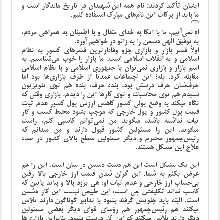
ایشان تأکید کردند: نام همه این شهیدان در تاریخ ماندگار است و
ما باید از برکات این نام‌های مبارک استفاده کنیم.
اه نمی‌آییم، ما با اتکا به خدای متعال و با اطمینان به همراهی مردم،
به توفیق الهی دشمن را به زانو در خواهیم آورد.
اولاً قشر بازار و بازاری جزو وفادارترین قشرهای کشور به نظام
اسلامی و به انقلاب اسلامی است. ما بازار را خوب می‌شناسیم. به
اسم بازار و بازاری نمی‌توان با جمهوری اسلامی و با نظام اسلامی
مقابله کرد. بله؛ این اجتماعات عمدتاً‌ از طرف بازاری‌ها بود اما
حرف‌شان حرف درستی بود. بنده حرف، بنده هم توی تلویزیون
شنیدم هم توی محاسبات و توی کارها این را دیدم. بازاری وقتی که
نگاه میکند به وضع پولی کشور کاهش ارزش پول کشور عدم ثبات
قیمت پول کشور و پول خارجی که موجب بشود محیط کسب و کار
ثبات نداشته باشد، میگوید من نمی‌توانم کاسبی کنم، راست
میگوید. این را مسئولین کشور قبول دارند و من میدانم که
رئیس‌جمهور محترم و دیگر مسئولین سطح بالای کشور در صدد
علاج این مشکل هستند.
این یک مشکل است این هم دست دشمن در میان است. این را هم
عرض بکنم به شما. این گران شدن قیمت ارز خارجی بالا رفتن
بی‌حساب ارز خارجی و عدم ثبات او، هی برود بالا و بیاید پایین که
کاسب نداند تکلیفش چی است، این طبیعی نیست این کار دشمن
است. البته باید جلویش گرفته بشود با تدابیر گوناگون دارند تلاش
میکنند هم رئیس‌جمهور هم رؤسای قوای دیگر بعضی مسئولین
دیگر دارند تلاش میکنند که این کار درست بشود. بنابراین بازاری‌ها