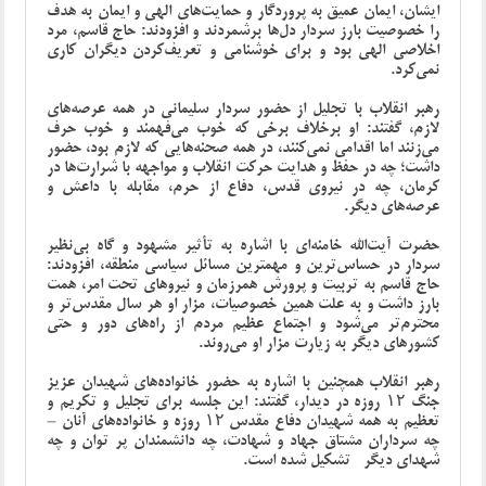
ایشان، ایمان عمیق به پروردگار و حمایت‌های الهی و ایمان به هدف
را خصوصیت بارز سردار دل‌ها برشمردند و افزودند: حاج قاسم، مرد
اخلاصی الهی بود و برای خوشنامی و تعریف‌کردن دیگران کاری
نمی‌کرد.
رهبر انقلاب با تجلیل از حضور سردار سلیمانی در همه عرصه‌های
لازم، گفتند: او برخلاف برخی که خوب می‌فهمند و خوب حرف
می‌زنند اما اقدامی نمی‌کنند، در همه صحنه‌هایی که لازم بود، حضور
داشت؛ چه در حفظ و هدایت حرکت انقلاب و مواجهه با شرارت‌ها در
کرمان، چه در نیروی قدس، دفاع از حرم، مقابله با داعش و
عرصه‌های دیگر.
حضرت آیت‌الله خامنه‌ای با اشاره به تأثیر مشهود و گاه بی‌نظیر
سردار در حساس‌ترین و مهمترین مسائل سیاسی منطقه، افزودند:
حاج قاسم به تربیت و پرورش همرزمان و نیروهای تحت امر، همت
بارز داشت و به علت همین خصوصیات، مزار او هر سال مقدس‌تر و
محترم‌تر می‌شود و اجتماع عظیم مردم از راه‌های دور و حتی
کشورهای دیگر به زیارت مزار او می‌روند.
رهبر انقلاب همچنین با اشاره به حضور خانواده‌های شهیدان عزیز
جنگ ۱۲ روزه در دیدار، گفتند: این جلسه برای تجلیل و تکریم و
تعظیم به همه شهیدان دفاع مقدس ۱۲ روزه و خانواده‌های آنان –
چه سرداران مشتاق جهاد و شهادت، چه دانشمندان پر توان و چه
شهدای دیگر- تشکیل شده است.