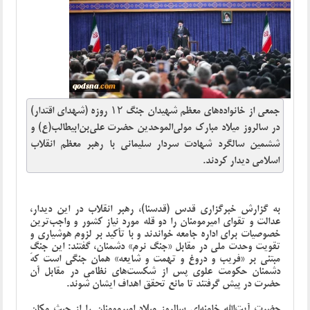
جمعی از خانواده‌های معظم شهیدان جنگ ۱۲ روزه (شهدای اقتدار)
در سالروز میلاد مبارک مولی‌الموحدین حضرت علی‌بن‌ابیطالب(ع) و
ششمین سالگرد شهادت سردار سلیمانی با رهبر معظم انقلاب
اسلامی دیدار کردند.
به گزارش خبرگزاری قدس (قدسنا)، رهبر انقلاب در این دیدار،
عدالت و تقوای امیرمومنان را دو قله مورد نیاز کشور و واجب‌ترین
خصوصیات برای اداره جامعه خواندند و با تأکید بر لزوم هوشیاری و
تقویت وحدت ملی در مقابل «جنگ نرم» دشمنان، گفتند: این جنگِ
مبتنی بر «فریب و دروغ و تهمت و شایعه» همان جنگی است که
دشمنان حکومت علوی پس از شکست‌های نظامی در مقابل آن
حضرت در پیش گرفتند تا مانع تحقق اهداف ایشان شوند.
حضرت آیت‌الله خامنه‌ای سالروز میلاد امیرمومنان را از حیث مکان