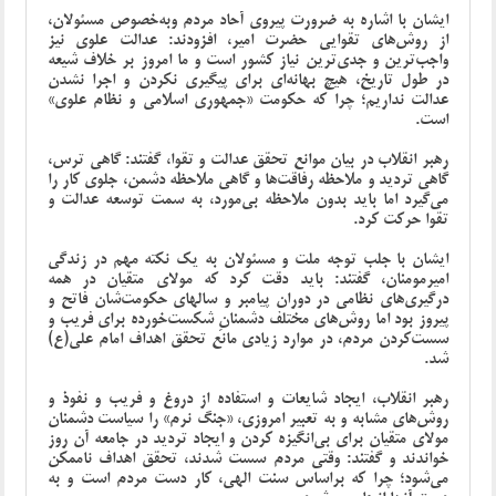
ایشان با اشاره به ضرورت پیروی آحاد مردم وبه‌خصوص مسئولان،
از روش‌های تقوایی حضرت امیر، افزودند: عدالت علوی نیز
واجب‌ترین و جدی‌ترین نیاز کشور است و ما امروز بر خلاف شیعه
در طول تاریخ، هیچ بهانه‌ای برای پیگیری نکردن و اجرا نشدن
عدالت نداریم؛ چرا که حکومت «جمهوری اسلامی و نظام علوی»
است.
رهبر انقلاب در بیان موانع تحقق عدالت و تقوا، گفتند: گاهی ترس،
گاهی تردید و ملاحظه رفاقت‌ها و گاهی ملاحظه دشمن، جلوی کار را
می‌گیرد اما باید بدون ملاحظه بی‌مورد، به سمت توسعه عدالت و
تقوا حرکت کرد.
ایشان با جلب توجه ملت و مسئولان به یک نکته مهم در زندگی
امیرمومنان، گفتند: باید دقت کرد که مولای متقیان در همه
درگیری‌های نظامی در دوران پیامبر و سالهای حکومت‌شان فاتح و
پیروز بود اما روش‌های مختلف دشمنانِ شکست‌خورده برای فریب و
سست‌کردن مردم، در موارد زیادی مانع تحقق اهداف امام علی(ع)
شد.
رهبر انقلاب، ایجاد شایعات و استفاده از دروغ و فریب و نفوذ و
روش‌های مشابه و به تعبیر امروزی، «جنگ نرم» را سیاست دشمنان
مولای متقیان برای بی‌انگیزه کردن و ایجاد تردید در جامعه آن روز
خواندند و گفتند: وقتی مردم سست شدند، تحقق اهداف ناممکن
می‌شود؛ چرا که براساس سنت الهی، کار دست مردم است و به