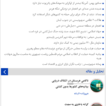
سناتور روس: آمریکا بیشتر از اوکراین به موشک‌های پاتریوت نیاز دارد
شنیده شدن صدای دو انفجار در نزدیکی تنگه هرمز
بغداد: نباید از خاک عراق برای حمله به کشورهای دیگر استفاده کرد
هلاکت ۲ نظامی صهیونیستی در جنوب لبنان
انفجار در منطقه صنعتی «جبل‌علی» در دبی
جهاد اسلامی: تشییع 112 شهید، سند زنده جنگ نسل‌کشی در غزه است
جنبش حماس: به توافقات مرحله دوم آتش‌بس پایبندیم
سازمان ملل: ۲۲ میلیون یمنی به کمک نیاز دارند
حمایت هیئت رئیسه مجلس خبرگان از مواضع عزتمندانه مقام معظم رهبری
بیانیه کمیته حمایت از انقلاب اسلامی مردم فلسطین ریاست جمهوری به مناسبت سالروز شهادت
هنیه
رسانه صهیونیستی: ترامپ نگران بازار انرژی و اقتصاد است
تحلیل و مقاله
ناکامی عربستان در ائتلاف دریایی
بیانیه‌های کشورها بدون کشتی
«روزنامه البنا»
کرانه باختری به سمت