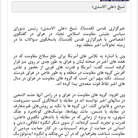
شیخ «علی الاسدی»
خبرگزاری قدس (قدسنا)
،
شیخ «علی الاسدی» رئیس شورای
سیاسی جنبش مقاومت اسلامی نجباء در عراق
در گفتگوی
اختصاصی با خبرگزاری قدس (قدسنا)، پاسخگوی سوالات ما در
زمینه تحولات اخیر منطقه بود.
وی با اشاره به تلاش های آمریکا برای خلع سلاح مقاومت که در
هفته های اخیر در صحنه لبنان و عراق به طور جدی تر روی میز قرار
گرفته است، گفت: آمریکا و قدرت های غربی از حضور و نقش
آفرینی گروه های مقاومت در منطقه و به طور خاص در عراق خرسند
نیستند. نکته مهم این است که گروه های مقاومت در عراق در سال
های اخیر نقاط قوت متعددی پیدا کرده اند.
وی افزود: گروه های مقاومت در عراق و در راس آنها حشد الشعبی
در سالهای اخیر توانسته اند در مقابله با اشغالگری کسب مشروعیت
مردمی و قانونی کنند. این گروه ها با تکیه بر روش‌های غیرمتعارف
در مقابله با دشمن، مانند پهپادها، موشک‌های کوتاه‌برد و جنگ
شهری، به ویژه از زمانی که در مقابله با باندهای تکفیری داعش،
قدرت و تجربه کسب کرده‌اند. از سوی دیگر انگیزه اخلاقی، دینی و
انسانی در حمایت از مردم آسیب‌پذیر، در کنار حمایت مردمی از
مقاومت، شناخت جغرافیایی که در آن می‌جنگند و انگیزه ایدئولوژیک