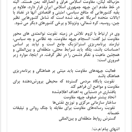
حزب‌الله لبنان، مقاومت اسلامی عراق و انصارالله یمن هستند. البته
در خط مقدم این جبهه جمهوری اسلامی ایران قرار دارد، علاوه بر
بقیه کشورهایی که منافع سیاسی، امنیتی و اقتصادی آنها در تضاد با
ایالات متحده آمریکا تعریف شده است که شامل کشورهایی نظیر
چین، روسیه، کره شمالی، ونزوئلا و برخی کشورهای دیگر می شود.
وی در ارتباط با لزوم تلاش در زمینه تقویت توانمندی های محور
مقاومت نیز گفت: انسجام جبهه مقاومت، چه نظامی و چه سیاسی،
نیازمند برنامه‌ریزی استراتژیک جامع است و نباید بر اساس
احساسات باشد، بلکه باید شرایط محلی، منطقه‌ای و بین‌المللی و
همچنین ماهیت و تفکر دشمن را در نظر گرفت. در اینجا، موارد زیر
ضروری است:
- فعالیت جبهه‌های مقاومت باید مبتنی بر هماهنگی و برنامه‌ریزی
هماهنگ باشد
- تقویت پایگاه مردمی گسترده که محیطی پرورش‌دهنده برای
مقاومت و مواضع آن فراهم کند
- پافشاری در دستیابی به اهداف اعلام‌شده
- اتحاد بیشتر صفوف جبهه مقاومت
- ساختار سازمانی مرکزی و توزیع نقش‌ها
- تقویت رسانه‌های مقاومت برای مقابله با جنگ روانی و تبلیغات
خصمانه
- گسترش روابط منطقه‌ای و بین‌المللی
انتهای پیام/م.ت/