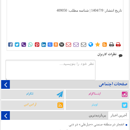
تاریخ انتشار:
1404/7/9
| شناسه مطلب: 409050















G
B
W
نظرات کاربران
صفحات اجتماعی
اینستاگرام
تلگرام
توییتر
آر اس اس
آخرین اخبار
پربازدیدترین
انفجار در منطقه صنعتی «جبل‌علی» در دبی