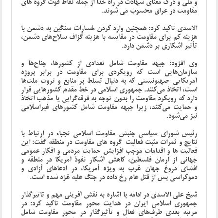
و ملی و درک معنای شهادت در راه خدا از جمله نقاط قوت گروه های
مقاومت در عراق محسوب می شوند.
الاسدی تاکید کرد: همچنین وارد کردن خسارات سنگین به دشمن با
هزینه کم برای مقاومت در مقایسه با هزینه گزاف سلاح‌های دشمن،
تأثیر آشکاری بر دشمن دارد.
وی افزود: جبهه مقاومت شامل تعدادی از کشورها، جناح‌ها و
سازمان‌هایی است که رویکردی برای مقاومت در برابر پروژه
آمریکایی-صهیونیستی که به دنبال تسلط بر منابع و ثروت ملت‌ها
است، اتخاذ می‌کنند. جمهوری اسلامی در خط مقدم کشورهایی قرار
دارد که رویکرد مقاومت را بدون توجه به فرقه‌گرایی یا مذهب اتخاذ
و حمایت می‌کنند، زیرا جبهه مقاومت شامل کشورهای غیراسلامی
نیز می‌شود.
رئیس شورای سیاسی جنبش مقاومت اسلامی نجباء در ارتباط با
نتایج و ثمرات مثبت فعالیت گروه های مقاومت در منطقه گفت: این
فعالیت ها و اقدامات موجب افزایش حمایت مردمی و افکار عمومی
جهانی از آرمان فلسطین، کاهش آشکار نفوذ آمریکا در منطقه و
افشای دروغ جهان غرب به ویژه آمریکا، در ادعاهای آزادی و
دموکراسی پس از قتل عام رخ داده در جنگ علیه غزه شده است.
شیخ علی الاسدی در ادامه با اشاره به نقش آفرینی مهم و تاثیرگذار
جمهوری اسلامی ایران در هدایت محور مقاومت تاکید کرد: در
مرتبه بعدی طرف‌های فعال و تأثیرگذار در محور مقاومت شامل