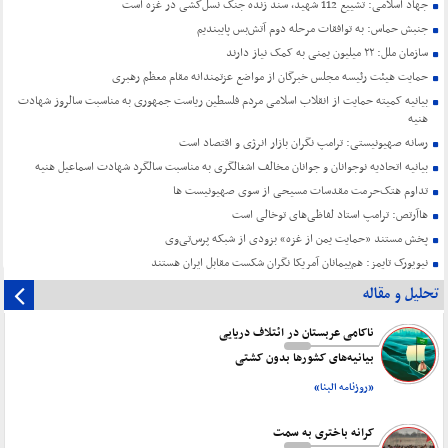
جهاد اسلامی: تشییع 112 شهید، سند زنده جنگ نسل‌کشی در غزه است
جنبش حماس: به توافقات مرحله دوم آتش‌بس پایبندیم
سازمان ملل: ۲۲ میلیون یمنی به کمک نیاز دارند
حمایت هیئت رئیسه مجلس خبرگان از مواضع عزتمندانه مقام معظم رهبری
بیانیه کمیته حمایت از انقلاب اسلامی مردم فلسطین ریاست جمهوری به مناسبت سالروز شهادت
هنیه
رسانه صهیونیستی: ترامپ نگران بازار انرژی و اقتصاد است
بیانیه اتحادیه نوجوانان و جوانان مخالف اشغالگری به مناسبت سالگرد شهادت اسماعیل هنیه
تداوم هتک‌حرمت مقدسات مسیحی از سوی صهیونیست ها
هاآرتص: ترامپ استاد لفاظی‌های توخالی است
پخش مستند «حمایت یمن از غزه» بزودی از شبکه پرس‌تی‌وی
نیویورک تایمز: هم‌پیمانان آمریکا نگران شکست مقابل ایران هستند
تحلیل و مقاله
ناکامی عربستان در ائتلاف دریایی
بیانیه‌های کشورها بدون کشتی
«روزنامه البنا»
کرانه باختری به سمت