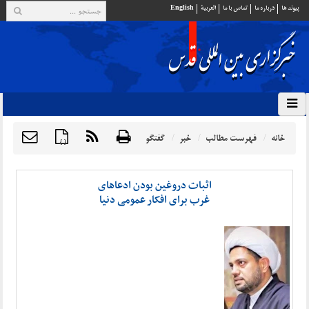
پيوند ها
درباره ما
تماس با ما
العربية
English
خانه
فهرست مطالب
خبر
گفتگو
{ }
اثبات دروغین بودن ادعاهای
غرب برای افکار عمومی دنیا