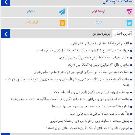
صفحات اجتماعی
اینستاگرام
تلگرام
توییتر
آر اس اس
آخرین اخبار
پربازدیدترین
انفجار در منطقه صنعتی «جبل‌علی» در دبی
جهاد اسلامی: تشییع 112 شهید، سند زنده جنگ نسل‌کشی در غزه است
جنبش حماس: به توافقات مرحله دوم آتش‌بس پایبندیم
سازمان ملل: ۲۲ میلیون یمنی به کمک نیاز دارند
حمایت هیئت رئیسه مجلس خبرگان از مواضع عزتمندانه مقام معظم رهبری
بیانیه کمیته حمایت از انقلاب اسلامی مردم فلسطین ریاست جمهوری به مناسبت سالروز شهادت
هنیه
رسانه صهیونیستی: ترامپ نگران بازار انرژی و اقتصاد است
بیانیه اتحادیه نوجوانان و جوانان مخالف اشغالگری به مناسبت سالگرد شهادت اسماعیل هنیه
تداوم هتک‌حرمت مقدسات مسیحی از سوی صهیونیست ها
هاآرتص: ترامپ استاد لفاظی‌های توخالی است
پخش مستند «حمایت یمن از غزه» بزودی از شبکه پرس‌تی‌وی
نیویورک تایمز: هم‌پیمانان آمریکا نگران شکست مقابل ایران هستند