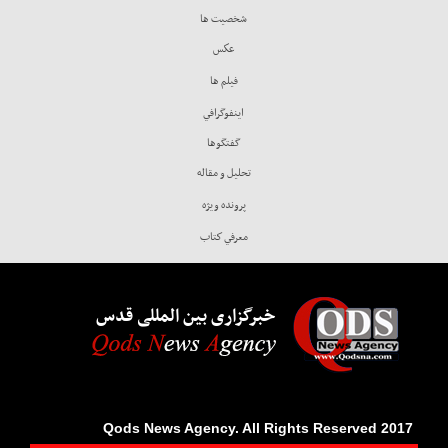
شخصيت ها
عكس
فيلم ها
اينفوگرافي
گفتگوها
تحليل و مقاله
پرونده ويژه
معرفي كتاب
خبرگزاری بین المللی قدس
2017 Qods News Agency. All Rights Reserved