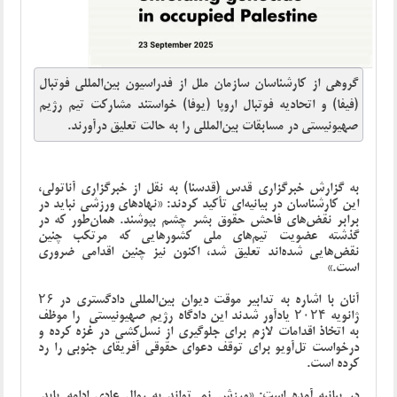
گروهی از کارشناسان سازمان ملل از فدراسیون بین‌المللی فوتبال
(فیفا) و اتحادیه فوتبال اروپا (یوفا) خواستند مشارکت تیم رژیم
صهیونیستی در مسابقات بین‌المللی را به حالت تعلیق درآورند.
به گزارش خبرگزاری قدس (قدسنا) به نقل از خبرگزاری آناتولی،
این کارشناسان در بیانیه‌ای تأکید کردند: «نهادهای ورزشی نباید در
برابر نقض‌های فاحش حقوق بشر چشم بپوشند. همان‌طور که در
گذشته عضویت تیم‌های ملی کشورهایی که مرتکب چنین
نقض‌هایی شده‌اند تعلیق شد، اکنون نیز چنین اقدامی ضروری
است.»
آنان با اشاره به تدابیر موقت دیوان بین‌المللی دادگستری در ۲۶
ژانویه ۲۰۲۴ یادآور شدند این دادگاه رژیم صهیونیستی را موظف
به اتخاذ اقدامات لازم برای جلوگیری از نسل‌کشی در غزه کرده و
درخواست تل‌آویو برای توقف دعوای حقوقی آفریقای جنوبی را رد
کرده است.
در بیانیه آمده است: «ورزش نمی‌تواند به روال عادی ادامه یابد.