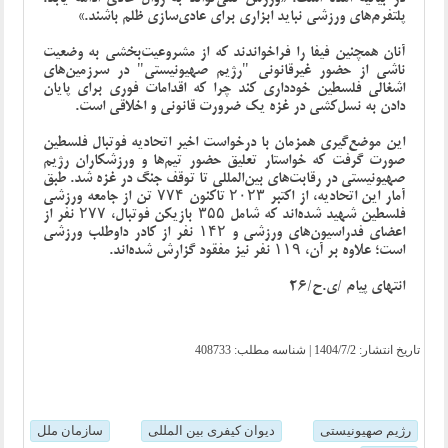
پلتفرم‌های ورزشی نباید ابزاری برای عادی‌سازی ظلم باشند.»
آنان همچنین فیفا را فراخواندند که از مشروعیت‌بخشی به وضعیت
ناشی از حضور غیرقانونی "رژیم صهیونیستی" در سرزمین‌های
اشغالی فلسطین خودداری کند چرا که اقدامات فوری برای پایان
دادن به نسل‌کشی در غزه یک ضرورت قانونی و اخلاقی است.
این موضع‌گیری همزمان با درخواست اخیر اتحادیه فوتبال فلسطین
صورت گرفت که خواستار تعلیق حضور تیم‌ها و ورزشکاران رژیم
صهیونیستی در رقابت‌های بین‌المللی تا توقف جنگ در غزه شد. طبق
آمار این اتحادیه، از اکتبر ۲۰۲۳ تاکنون ۷۷۴ تن از جامعه ورزشی
فلسطین شهید شده‌اند که شامل ۳۵۵ بازیکن فوتبال، ۲۷۷ نفر از
اعضای فدراسیون‌های ورزشی و ۱۴۲ نفر از کادر داوطلب ورزشی
است؛ علاوه بر آن، ۱۱۹ نفر نیز مفقود گزارش شده‌اند.
انتهای پیام /ی.ح/26
تاریخ انتشار:
1404/7/2
| شناسه مطلب: 408733
رژیم صهیونیستی
دیوان کیفری بین المللی
سازمان ملل