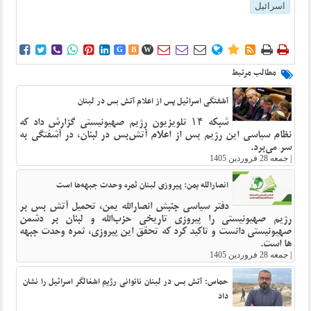
اسرائیل















G
B
W
مطالب مرتبط
آشفتگی اسرائیل پس از اعلام آتش بس در لبنان
شبکه ۱۴ تلویزیون رژیم صهیونیستی گزارش داد که
نظام سیاسی این رژیم پس از اعلام آتش‌بس در لبنان، در آشفتگی به
سر می‌برد.
|
جمعه 28 فروردین 1405
انصارالله یمن: پیروزی لبنان ثمره وحدت جبهه‌ها است
دفتر سیاسی جنبش انصارالله یمن، تحمیل آتش بس بر
رژیم صهیونیستی را پیروزی تاریخی حزب‌الله و لبنان بر دشمن
صهیونیستی دانست و تاکید کرد که تحقق این پیروزی، ثمره وحدت جبهه
ها است.
|
جمعه 28 فروردین 1405
حماس: آتش بس در لبنان ناتوانی رژیم اشغالگر اسرائیل را نشان
داد