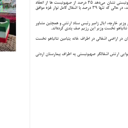
نتایج نظرسنجی جدید کانال ۱۳ تلویزیون رژیم صهیونیستی نشان می‌دهد ۴۵ درصد از صهیونیست ها از انعقاد
توافق جزئی برای آتش‌بس و تبادل اسرا حمایت می‌کنند، در حالی که تنها ۳۹ درصد با اشغال کامل نوار غزه موافق
ر وزیر خارجه، ایال زامیر رئیس ستاد ارتش و همچنین مشاور
 نتانیاهو نخست وزیر این رژیم صف بندی کرده‌اند.
 در اراضی اشغالی در اطراف خانه بنیامین نتانیاهو نخست
ایی ارتش اشغالگر صهیونیستی به اطراف بیمارستان اردنی