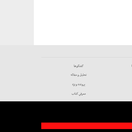
گفتگوها
تحليل و مقاله
پرونده ويژه
معرفي كتاب