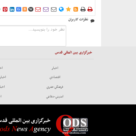











G
B
W
نظرات کاربران
خبرگزاری بین المللی قدس
اخبار
اخب
اقتصادي
اخبار
فرهنگي-هنري
اخبا
امنيتي-دفاعي
اخ
خبرگزاری بین المللی قد