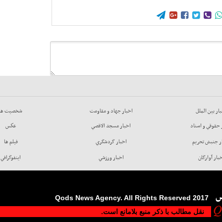





ار بين الملل
اخبار جهاد و مقاومت
شخصيت ها
 حقوقي و اسناد
اخبار مسجد الاقصي
عكس
ر جنبش تحريم
اخبار گردشگري
فيلم ها
بار آوارگان
اخبار ورزشي
اينفوگرافي
س
2017 Qods News Agency. All Rights Reserved
نقل مطالب با ذکر منبع بلامانع است.