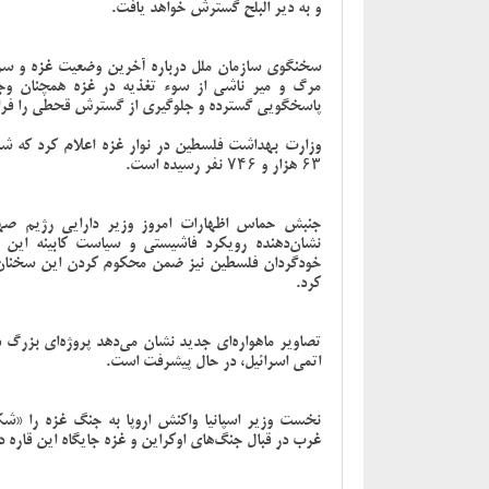
و به دیر البلح گسترش خواهد یافت.
سخنگوی سازمان ملل درباره آخرین وضعیت غزه و سرزم
مرگ و میر ناشی از سوء تغذیه در غزه همچنان وج
پاسخگویی گسترده و جلوگیری از گسترش قحطی را فرا
وزارت بهداشت فلسطین در نوار غزه اعلام کرد که ش
۶۳ هزار و ۷۴۶ نفر رسیده است.
جنبش حماس اظهارات امروز وزیر دارایی رژیم صهیو
نشان‌دهنده رویکرد فاشیستی و سیاست کابینه این
خودگردان فلسطین نیز ضمن محکوم کردن این سخنان،
کرد.
تصاویر ماهواره‌ای جدید نشان می‌دهد پروژه‌ای بزرگ د
اتمی اسرائیل، در حال پیشرفت است.
نخست وزیر اسپانیا واکنش اروپا به جنگ غزه را «شک
غرب در قبال جنگ‌های اوکراین و غزه جایگاه این قاره 