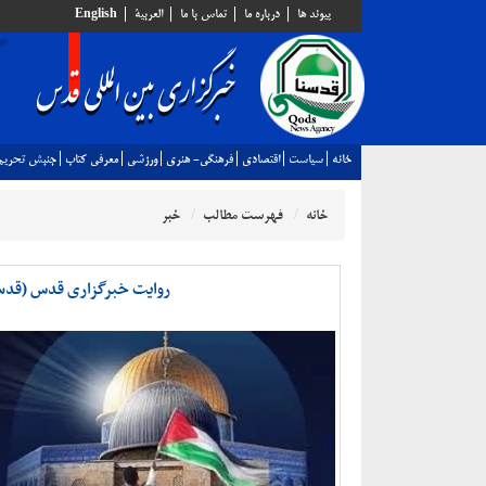
پيوند ها
درباره ما
تماس با ما
العربية
English
خانه
سياست
اقتصادي
فرهنگي- هنري
ورزشي
معرفي كتاب
جنبش تحريم
خانه
فهرست مطالب
خبر
روایت خبرگزاری قدس (قدسن