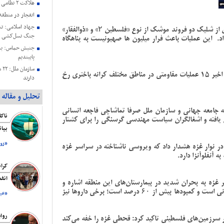
هلاکت ۲ نظامی صهیونیستی در جنوب لبنان
انفجار در منطق
به گزارش خبرگزاری قدس (قدسنا) نیروهای مسلح یمن از شلیک دو فروند موشک از نوع «فلسطین ۲» و «ذوالفقار»
جنگ نسل‌کشی د
اد. این عملیات باعث فرار میلیون ها صهیونیست به پناهگاه
جنبش حماس: به 
پایبندیم
سا
براساس آمارهای مرکز پژوهشی معطی طی 24 ساعت اخیر 15 عملیات مقاومتی در مناطق مختلف کرانه باختری رخ
دارند
حمایت هیئت رئی
تحلیل و مقاله
عزتمندانه مقام 
نکه جامعه جهانی و سازمان ملل صرفا تماشاچی فاجعه انسانی
بیانیه کمیته حم
افته و اشغالگران سیاست مهندسی گرسنگی را برای کشتار
فلسطین ریاست ج
بیا
شهادت هنیه
رسانه صهیونیستی
«روز
 نوار غزه هشدار داد که ویروسی ناشناخته در سراسر غزه
اقتصاد است
 آنفلوآنزا دارد.
بیانیه اتحادیه ن
کرا
اشغالگری به من
انف
هنیه
غزه به بحران شدید در بیمارستان‌های این منطقه اشاره و
تاکید کرد کمبود دارو و تجهیزات پزشکی به شدت بحرانی است و کمبودها بیش از ۶۰ درصد است؛ برخی داروها نیز
«عبد
روا
سرزمین‌های فلسطینی تاکید کرد: قحطی غزه را خفه می‌کند