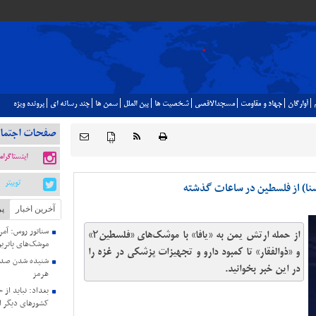
آوارگان
جهاد و مقاومت
مسجدالاقصي
شخصيت ها
بين الملل
سمن ها
چند رسانه اي
پرونده ويژه
صفحات اجتما
{ }
اینستاگرام
توییتر
ا) از فلسطین در ساعات گذشته
آخرین اخبار
پر
سناتور روس: آمری
از حمله ارتش یمن به «یافا» با موشک‌های «فلسطین۲»
موشک‌های پاتریو
و «ذوالفقار» تا کمبود دارو و تجهیزات پزشکی در غزه را
شنیده شدن صدای
در این خبر بخوانید.
هرمز
بغداد: نباید از 
کشورهای دیگر ا