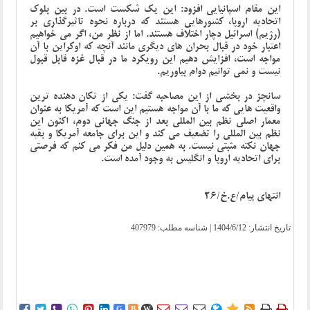
این مقام اسپانیایی افزود: این یک شکست است. در بین بلوک
اتحادیه اروپا، کشورهایی هستند که درباره نحوه تاثیرگذاری بر
(رژیم) اسرائیل دچار اختلاف هستند. اما از نظر من، اگر می خواهیم
اعتبار خود در قبال بحران های دیگری مانند آنچه که اوکراین با آن
مواجه است، افزایش دهیم این رویکرد ما در قبال غزه قابل قبول
نیست و نمی توانیم دوام بیاوریم.
سانچز در بخشی از این مصاحبه گفت: یکی از تکان دهنده ترین
واقعیت هایی که ما با آن مواجه هستیم این است که آمریکا به عنوان
معمار اصلی نظم بین المللی بعد از جنگ جهانی دوم، اکنون این
نظم بین المللی را تضعیف می کند و این برای جامعه آمریکا و بقیه
جهان نکته مثبتی نیست. به همین دلیل من فکر می کنم که فرصتی
برای اتحادیه اروپا و انگلیس به وجود آمده است.
انتهای پیام/ع.خ/26
تاریخ انتشار:
1404/6/12
| شناسه مطلب: 407979















G
B
W