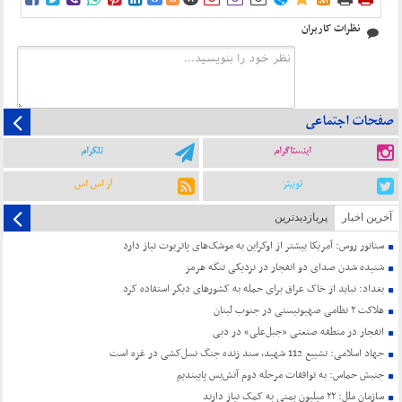
نظرات کاربران
صفحات اجتماعی
اینستاگرام
تلگرام
توییتر
آر اس اس
آخرین اخبار
پربازدیدترین
سناتور روس: آمریکا بیشتر از اوکراین به موشک‌های پاتریوت نیاز دارد
شنیده شدن صدای دو انفجار در نزدیکی تنگه هرمز
بغداد: نباید از خاک عراق برای حمله به کشورهای دیگر استفاده کرد
هلاکت ۲ نظامی صهیونیستی در جنوب لبنان
انفجار در منطقه صنعتی «جبل‌علی» در دبی
جهاد اسلامی: تشییع 112 شهید، سند زنده جنگ نسل‌کشی در غزه است
جنبش حماس: به توافقات مرحله دوم آتش‌بس پایبندیم
سازمان ملل: ۲۲ میلیون یمنی به کمک نیاز دارند