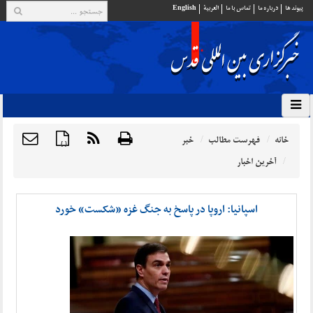
پيوند ها
درباره ما
تماس با ما
العربية
English
خانه
فهرست مطالب
خبر
{ }
آخرین اخبار
اسپانیا: اروپا در پاسخ به جنگ غزه «شکست» خورد