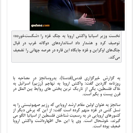
نخست وزیر اسپانیا واکنش اروپا به جنگ غزه را «شکست‌خورده»
توصیف کرد و هشدار داد استانداردهای دوگانه غرب در قبال
جنگ‌های اوکراین و غزه جایگاه این قاره در عرصه جهانی را تضعیف
می‌کند.
به گزارش خبرگزاری قدس(قدسنا)، پدروسانچز در مصاحبه با
روزنامه گاردین گفت: واکنش اروپا به تهاجم (رژیم) اسرائیل به
خاک فلسطین، یکی از تاریک ترین بخش های روابط بین الملل در
قرن بیست و یکم است.
سانچز به عنوان اولین مقام ارشد اروپایی که رژیم صهیونیستی را به
نسل کشی در غزه متهم کرده است گفت: از این که برخی دیگر از
کشورهای اروپایی در به رسمیت شناختن فلسطین از اسپانیا الگو می
گیرند، خوشحال است. وی با این حال اظهارداشت واکنش اروپا
ضعیف بوده است.