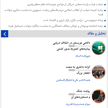
حمایت هیئت رئیسه مجلس خبرگان از مواضع عزتمندانه مقام معظم رهبری
بیانیه کمیته حمایت از انقلاب اسلامی مردم فلسطین ریاست جمهوری به مناسبت سالروز شهادت
هنیه
رسانه صهیونیستی: ترامپ نگران بازار انرژی و اقتصاد است
بیانیه اتحادیه نوجوانان و جوانان مخالف اشغالگری به مناسبت سالگرد شهادت اسماعیل هنیه
تحلیل و مقاله
ناکامی عربستان در ائتلاف دریایی
بیانیه‌های کشورها بدون کشتی
«روزنامه البنا»
کرانه باختری به سمت
انفجار بزرگ
«عبدالناصر مکی» تحلیلگر فلسطینی
روایت جنگ
و دستاورد‌های آن
سردار «محمدرضا نقدی»