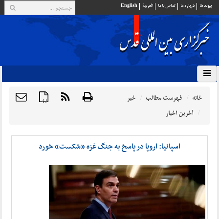
پيوند ها
درباره ما
تماس با ما
العربية
English
خانه
فهرست مطالب
خبر
{ }
آخرین اخبار
اسپانیا: اروپا در پاسخ به جنگ غزه «شکست» خورد