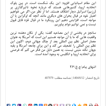
این مقام اسپانیایی افزود: این یک شکست است. در بین بلوک
اتحادیه اروپا، کشورهایی هستند که درباره نحوه تاثیرگذاری بر
(رژیم) اسرائیل دچار اختلاف هستند. اما از نظر من، اگر می خواهیم
اعتبار خود در قبال بحران های دیگری مانند آنچه که اوکراین با آن
مواجه است، افزایش دهیم این رویکرد ما در قبال غزه قابل قبول
نیست و نمی توانیم دوام بیاوریم.
سانچز در بخشی از این مصاحبه گفت: یکی از تکان دهنده ترین
واقعیت هایی که ما با آن مواجه هستیم این است که آمریکا به عنوان
معمار اصلی نظم بین المللی بعد از جنگ جهانی دوم، اکنون این
نظم بین المللی را تضعیف می کند و این برای جامعه آمریکا و بقیه
جهان نکته مثبتی نیست. به همین دلیل من فکر می کنم که فرصتی
برای اتحادیه اروپا و انگلیس به وجود آمده است.
انتهای پیام/ع.خ/26
تاریخ انتشار:
1404/6/12
| شناسه مطلب: 407979















G
B
W