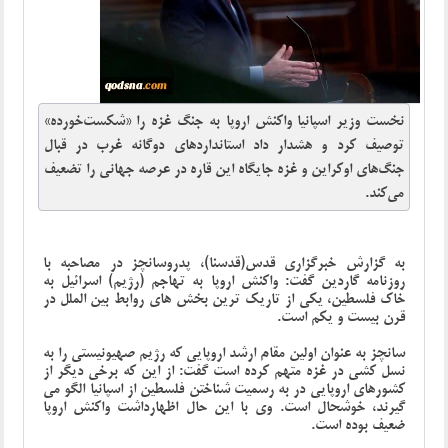
نخست وزیر اسپانیا واکنش اروپا به جنگ غزه را «شکست‌خورده»
توصیف کرد و هشدار داد استانداردهای دوگانه غرب در قبال
جنگ‌های اوکراین و غزه جایگاه این قاره در عرصه جهانی را تضعیف
می‌کند.
به گزارش خبرگزاری قدس(قدسنا)، پدروسانچز در مصاحبه با
روزنامه گاردین گفت: واکنش اروپا به تهاجم (رژیم) اسرائیل به
خاک فلسطین، یکی از تاریک ترین بخش های روابط بین الملل در
قرن بیست و یکم است.
سانچز به عنوان اولین مقام ارشد اروپایی که رژیم صهیونیستی را به
نسل کشی در غزه متهم کرده است گفت: از این که برخی دیگر از
کشورهای اروپایی در به رسمیت شناختن فلسطین از اسپانیا الگو می
گیرند، خوشحال است. وی با این حال اظهارداشت واکنش اروپا
ضعیف بوده است.