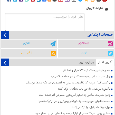
نظرات کاربران
صفحات اجتماعی
اینستاگرام
تلگرام
توییتر
آر اس اس
آخرین اخبار
پربازدیدترین
شمار شهدای جنگ غزه؛ ۷۳ هزار و ۳۸۶ نفر
وال استریت: ایران هزینه جنگ را در منطقه بالا می‌برد
واکنش کمال شرف، کاریکاتوریست یمنی به امضای توافق مکه توسط عربستان
ولایتی: نیروهای خارجی باید منطقه را ترک کنند
پاسخ مقاومت اسلامی به تجاوز آمریکایی ـ سعودی لغو نشده است
حمله نظامیان صهیونیست به خبرنگار پرس‌تی‌وی در اردوگاه قلندیا
پول‌دارها “اسرائیل” را ترک می‌کنند
سناتور روس: آمریکا بیشتر از اوکراین به موشک‌های پاتریوت نیاز دارد