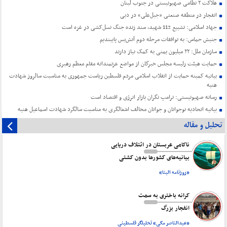
هلاکت ۲ نظامی صهیونیستی در جنوب لبنان
انفجار در منطقه صنعتی «جبل‌علی» در دبی
جهاد اسلامی: تشییع 112 شهید، سند زنده جنگ نسل‌کشی در غزه است
جنبش حماس: به توافقات مرحله دوم آتش‌بس پایبندیم
سازمان ملل: ۲۲ میلیون یمنی به کمک نیاز دارند
حمایت هیئت رئیسه مجلس خبرگان از مواضع عزتمندانه مقام معظم رهبری
بیانیه کمیته حمایت از انقلاب اسلامی مردم فلسطین ریاست جمهوری به مناسبت سالروز شهادت
هنیه
رسانه صهیونیستی: ترامپ نگران بازار انرژی و اقتصاد است
بیانیه اتحادیه نوجوانان و جوانان مخالف اشغالگری به مناسبت سالگرد شهادت اسماعیل هنیه
تحلیل و مقاله
ناکامی عربستان در ائتلاف دریایی
بیانیه‌های کشورها بدون کشتی
«روزنامه البنا»
کرانه باختری به سمت
انفجار بزرگ
«عبدالناصر مکی» تحلیلگر فلسطینی