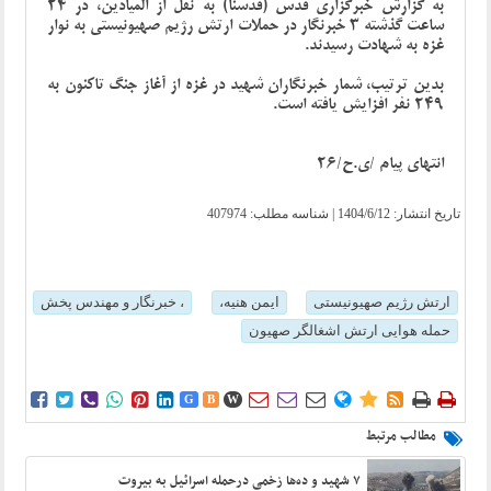
به گزارش خبرگزاری قدس (قدسنا) به نقل از المیادین، در 24
ساعت گذشته 3 خبرنگار در حملات ارتش رژیم صهیونیستی به نوار
غزه به شهادت رسیدند.
بدین ترتیب، شمار خبرنگاران شهید در غزه از آغاز جنگ تاکنون به
249 نفر افزایش یافته است.
انتهای پیام /ی.ح/26
تاریخ انتشار:
1404/6/12
| شناسه مطلب: 407974
ارتش رژیم صهیونیستی
ایمن هنیه،
، خبرنگار و مهندس پخش
حمله هوایی ارتش اشغالگر صهیون















G
B
W
مطالب مرتبط
۷ شهید و ده‌ها زخمی درحمله اسرائیل به بیروت