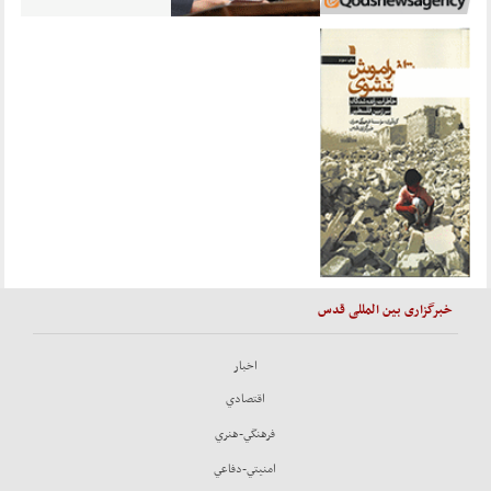
خبرگزاری بین المللی قدس
اخبار
اقتصادي
فرهنگي-هنري
امنيتي-دفاعي